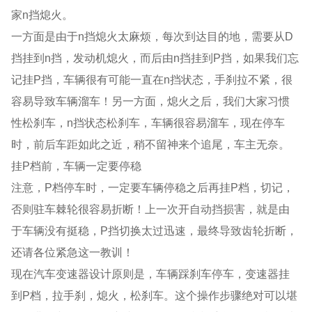
家n挡熄火。
一方面是由于n挡熄火太麻烦，每次到达目的地，需要从D
挡挂到n挡，发动机熄火，而后由n挡挂到P挡，如果我们忘
记挂P挡，车辆很有可能一直在n挡状态，手刹拉不紧，很
容易导致车辆溜车！另一方面，熄火之后，我们大家习惯
性松刹车，n挡状态松刹车，车辆很容易溜车，现在停车
时，前后车距如此之近，稍不留神来个追尾，车主无奈。
挂P档前，车辆一定要停稳
注意，P档停车时，一定要车辆停稳之后再挂P档，切记，
否则驻车棘轮很容易折断！上一次开自动挡损害，就是由
于车辆没有挺稳，P挡切换太过迅速，最终导致齿轮折断，
还请各位紧急这一教训！
现在汽车变速器设计原则是，车辆踩刹车停车，变速器挂
到P档，拉手刹，熄火，松刹车。这个操作步骤绝对可以堪