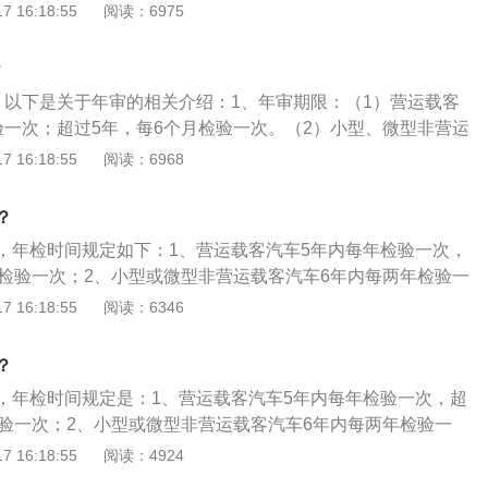
上牌后，每年一审，十年后，一年两审。2、法律依据：《中
 16:18:55
阅读：6975
件，拿保险单复印件（盖保险公司章）、保险卡，说明理由；
交通安全法》，《中华人民共和国道路交通安全法实施条例》
明复印件。注意原件和复印件都要，身份证复印件要沿边缘剪
：初次年检，在于审核机动车是否具备申领牌证的条件，年检
代办人的身份证明。
？
是否有车辆使用说明书、合格证(进口车辆的商检证明)，车体上
。以下是关于年审的相关介绍：1、年审期限：（1）营运载客
否齐备。（2）对机动车内外轮廓尺寸及轮距、轴距进行测
验一次；超过5年，每6个月检验一次。（2）小型、微型非营运
目是车长、车宽、车高、车厢栏板高度及面积、轮距、轴距
，从2020年11月20日起，7-9座非营运小微型客车（面包车除
 16:18:55
阅读：6968
检验标准逐项进行。合格后，填写"机动车初检异动登记表"，并
。超过6年不满10年，由每年检验1次放宽至每两年检验1次，
车质量、装载质量、乘载人数、驾驶室乘坐人数。
检测2次，分别是第6年、第8年；10年以上，延续每年检验一
？
每6个月检验一次。（3）载货汽车及中型、大型非营运载客汽车
，年检时间规定如下：1、营运载客汽车5年内每年检验一次，
次，超过10年的每6个月检验一次。2、注意事项：（1）保持
月检验一次；2、小型或微型非营运载客汽车6年内每两年检验一
了给检验员留下良好的第一印象，建议大家在审车前尽量将车
年检验一次，超过15年的每6个月检验一次；3、载货汽车和中
 16:18:55
阅读：6346
一新的感觉，车上的小刮痕也不会那么明显，这样在检验员那
客汽车10年内每年检验一次，超过10年的每6个月检验一次；
（2）处理车辆违章：审车前要确保车辆的违章都已经处理
机动车每年检验一次。更多相关资料如下：在审车时，检测线
车进度，到时候不但没办法完成车辆年检，车主还要花费时间
？
员和机器，需要检查外观、灯光系统、制动系统、底盘、尾气
违章。建议审车前先检查一下自己的车辆是否有违章，然后再
，年检时间规定是：1、营运载客汽车5年内每年检验一次，超
测试不通过，审车就是没有通过。
检验一次；2、小型或微型非营运载客汽车6年内每两年检验一
年检验一次，超过15年的每6个月检验一次；3、载货汽车和中
 16:18:55
阅读：4924
客汽车10年内每年检验一次，超过10年的每6个月检验一次；