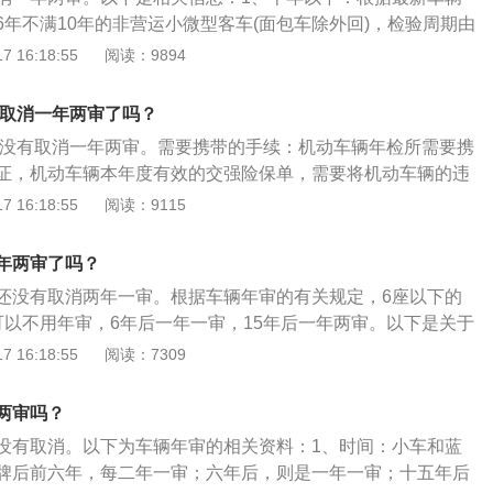
机动车辆应每年检查一次。
6年不满10年的非营运小微型客车(面包车除外回)，检验周期由
宽至每两年检验1次。即私家车10年内仅需上线检测2次，分别
 16:18:55
阅读：9894
。2、十年以上：对10年以上的私家车，仍然按照原规定的检验
15年，每年检验一次，15年以上，每半年检验一次。3、一年两
车取消一年两审了吗？
一年两审政策的消息基本可以确定是二手车商造谣的，这一政
的车没有取消一年两审。需要携带的手续：机动车辆年检所需要携
取消一年两审的政策一时半会是实行不了的。机动车从注册之
证，机动车辆本年度有效的交强险保单，需要将机动车辆的违
限进行年检：1、营运载客汽车5年内每年检验一次；超过5年
需要将车辆的交通事故未处理处理，才不会影响到机动车辆的
 16:18:55
阅读：9115
一次。2、小型、微型非营运载客汽车6年内每两年检验一次；
理年检手续。机动车辆年检方式：机动车辆年检有两种方式，
检验一次；超过15年的，每6个月检验一次。3、载货汽车及中
机软件，交管12123办理，第2种方式是直接到车辆管理所或
客汽车10年内每年检验一次，超过10年的每6个月检验一次。
年两审了吗？
管理部门办理，无论通过哪种方式来办理机动车辆的年检手
机动车每年检验一次。
还没有取消两年一审。根据车辆年审的有关规定，6座以下的
进行办理。
可以不用年审，6年后一年一审，15年后一年两审。以下是关于
的具体介绍：机动车年检的期限：营运载客汽车5年内每年检验
 16:18:55
阅读：7309
每6个月检验一次；小型、微型非营运载客汽车6年内每两年检
，每年检验一次；超过15年，每6个月检验一次；载货汽车及中
两审吗？
客汽车10年内每年检验一次，超过10年的每6个月检验一次；
没有取消。以下为车辆年审的相关资料：1、时间：小车和蓝
车每年检验一次。机动车年检需要的材料：机动车行驶证：正
牌后前六年，每二年一审；六年后，则是一年一审；十五年后
为1年且在有效期内的机动车第三者责任保险单。如果是分期