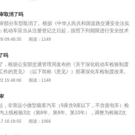
非营运小微型载客汽车（9座含9座以下，面包车除外）和摩托
运小微型载客汽车，原10年内上线检验3次，现调整为检验2次
两审取消了吗
），并将原15年以后每半年检验1次调整为每年检验1次；摩托
两审部分车型取消了。根据《中华人民共和国道路交通安全法实
检验5次（第6年至第10年每年检验1次），现调整为10年内检
：机动车应当从注册登记之日起，按照下列期限进行安全技术
10年），10年以后每年检验1次。机动车年检（或车辆年检）
客汽车5年以内每年检验1次；超过5年的，每6个月检验1次；
 09:48:35
阅读：1149
牌照和通行证的车辆，每年一次按照《机动车运行安全技术条
型、中型非营运载客汽车10年以内每年检验1次；超过10年的，
目的是检查汽车主要技术状况，加强汽车维护，使汽车始终处
；(三)拖拉机和其他机动车每年检验1次。营运机动车在规定检验
汽车行驶安全。
了吗
检验合格的，不再重复进行安全技术检验。其中根据《关于深
了，根据公安部交通管理局发布的《关于深化机动车检验制度
改革优化车检服务工作的意见》对非营运小微型载客汽车，将
工作的意见》（以下简称《意见》）部署深化车检制度改革。
3次调整为检验2次（第6年、第10年），并将原15年以后每半
客汽车（9座及9座以下，不含面包车），将原10年内上线检验
 15:48:06
阅读：1148
为每年检验1次。对摩托车，将原10年内上线检验5次调整为检
年、第10年），调整为检验2次（第6年、第10年），并将原15
10年），10年以后每年检验1次。此次调整后，非营运小客
1次调整为每年检验1次。对摩托车，将原10年内上线检验5次
年内，只需要在第6年、第10年到检验机构上线检验，期间每两
审
每年检验1次），调整为10年内检验2次（第6年、第10年），1
志；超过10年的，每年上线检验1次。
1日起，非营运小微型载客汽车（9座含9座以下，不含面包车）检
1次。对于大型车非营运载客汽车不超过10年的一年一审，超过
内上线检验3次（第6年、第8年、第10年），调整为检验2次
。过需要注意的是，车辆指的是非营运小微型载客汽车（9座含9
），并将原15年以后每半年检验1次调整为每年检验1次。目
 16:18:55
阅读：1066
种情况仍需按照原规定进行验车，分别是：非法改装被处罚的
审分为四个时间段：一是新车前六年免上线检测，6-10年两年
亡的交通事故的车辆、以及面包车。根据《机动车登记规定》
0年内的私家车需要检测3次，而10-15年的车型需要一年一