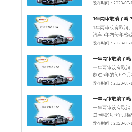
是一年两审。货车
发布时间：2023-07-17
付款没有保险单原
华人民共和国道路
身份证明和身份证
3、初次年审内容
好。单位的车需要
1年两审取消了吗
的内容为：（1）
1年两审没有取消
的出厂见样标记是
汽车5年内每年检
量。测量的具体项
载客汽车6年内免检
发布时间：2023-07-17
等。（3）按技术
外）纳入免检范围
按原厂规定填写空
即10年内仅需上线
一年两审取消了吗
次；超过15年，
一年两审没有取消
10年内每年检验一
超过5年的每6个
车辆干净整洁：为
次，超过6年的每
发布时间：2023-07-17
辆洗好，给人焕然
型及大型非营运载
里就比较好通过。
4、摩托车和其他
完，否则会影响审
一年两审取消了吗
上有专业的工作人
去交警队排队处理
一年两审没有取消
排放等。如果一项
去审车。
过5年的每6个月
次，超过6年的每
发布时间：2023-07-17
型及大型非营运载