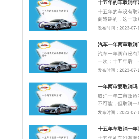
（公安部令第16
十五年的车取消年
审，15年以上的
三个月内向车辆管
十五年的车没有取
并不友好，但新规
因故不能在登记地
商造谣的，这一政
合格标志。申请前
的。十年以下：根
发布时间：2023-07-17
通事故处理完毕。
车（面包车除外回
车交通事故责任强
车10年内仅需上线
汽车一年两审取消
合格证明。车辆管
家车，仍然按照原规
检验合格标志。
汽车一年两审没有
上，每半年检验一
一次；十五年后，
汽车5年内每年检
过5年，每6个月检
发布时间：2023-07-17
客汽车6年内每两
月20日起，7-
月检验一次；载货
10年，由每年检验
10年的每6个月
一年两审要取消吗
是第6年、第8年；
取消一年二审政策
次。载货汽车及中
不可能，但取消一
6个月检验一次。
登记之日起按下列
发布时间：2023-07-17
次；如果超过5年
两年检查一次；6
十五年车取消一年
中型、大型非营运
十五年的车没有取