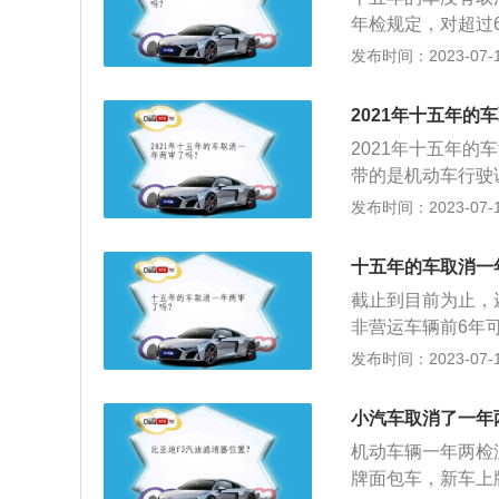
次。摩托车和其他
年检规定，对超过
每答年检验1次放
发布时间：2023-07-17
是第6年、第8年
周期执行，即10-
2021年十五年的
审没有取消，取消
2021年十五年
策并非不可能，但
带的是机动车行驶
日起，按照下列期
章违法行为处理，
发布时间：2023-07-17
的，每6个月检验
正常使用，可以办
超过6年的，每年
第1种方式是通过手
型、大型非营运载
十五年的车取消一
者是公安机关交通
4、摩托车和其它
截止到目前为止，
续，都能够有效的
非营运车辆前6年
15年后一年两审
发布时间：2023-07-17
一次；超过5年，
验一次；超过6年
小汽车取消了一年
型、大型非营运载
机动车辆一年两检
摩托车和其它机动
牌面包车，新车上
副本齐全；有效期