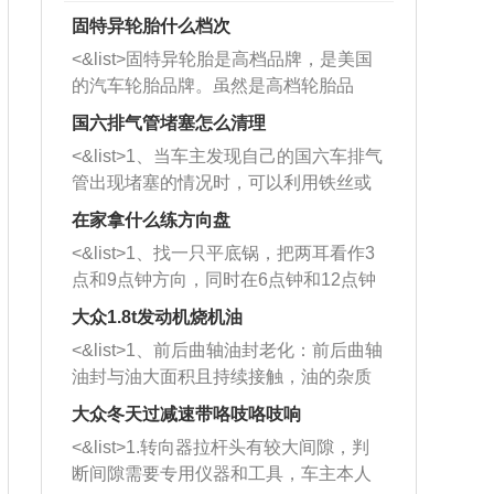
固特异轮胎什么档次
<&list>固特异轮胎是高档品牌，是美国
的汽车轮胎品牌。虽然是高档轮胎品
牌，但是中高低端的轮胎都有生产，这
国六排气管堵塞怎么清理
也是为了更好的开拓市场。
<&list>1、当车主发现自己的国六车排气
管出现堵塞的情况时，可以利用铁丝或
者是细棍，直接将杂物给取出来，如果
在家拿什么练方向盘
堵塞情况比较严重，也可以采取应急措
<&list>1、找一只平底锅，把两耳看作3
施。 <&list>2、直接利用木棍将所有的
点和9点钟方向，同时在6点钟和12点钟
杂物推到排气管里面的位置处，然后将
方向做一个标记。 <&list>2、双手握住
三元催化器拆解开，就可以将堵塞的东
大众1.8t发动机烧机油
平底锅两耳，然后往左打半圈、一圈、
西取出来。但如果是因为积碳过多引起
<&list>1、前后曲轴油封老化：前后曲轴
一圈半的练习，往右同样也要打相同的
的堵塞，就需要将三元催化器泡在草酸
油封与油大面积且持续接触，油的杂质
圈数。 <&list>3、最后强调要反复练
中进行清洗。 <&list>3、也可以利用清
和发动机内持续温度变化使其密封效果
习，这样就可以形成肌肉记忆，在真实
大众冬天过减速带咯吱咯吱响
洗剂对堵塞的情况得到解决，将清洗剂
逐渐减弱，导致渗油或漏油。<&list>2、
驾驶车辆时，不需要记忆也能打好方
放在燃油箱中，与燃油混合后，车辆启
<&list>1.转向器拉杆头有较大间隙，判
活塞间隙过大：积碳会使活塞环与缸体
向。
动时，就可以和汽油一起进入到燃烧
断间隙需要专用仪器和工具，车主本人
的间隙扩大，导致机油流入燃烧室中，