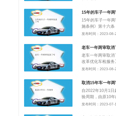
此次优化的车型是
车检验周期，非营
15年的车子一年
（第6年、第10年
15年的车子一年
车，原10年内上线
施条例》第十六条
验2次（第6年、第
检验：(一)营运载
发布时间：2023-08-28
是指对已领取正式
(二)载货汽车和大
件》进行的检查，
每6个月检验1次
于健全状态，确保
老车一年两审取消
期限内经安全技术
老车一年两审取消
化机动车检验制度
改革优化车检服务
原10年内上线检验
对非营运小微型载
发布时间：2023-08-22
年检验1次，调整
3次（第6年、第8
验2次（第6年、第
年以后每半年检验
车、摩托车在10
取消15年车一年两
（第6年至第10年
年申领一次检验标
自2022年10月
0年以后每年检验
验周期，由原10年
10年的一年两审
（第6年、第10年
发布时间：2023-07-17
座以下），但有几
前，我国私家车年
车辆、造成人员伤
一审，也就是说，1