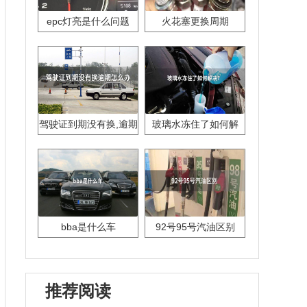
epc灯亮是什么问题
火花塞更换周期
驾驶证到期没有换,逾期
玻璃水冻住了如何解
怎么办??
决？
bba是什么车
92号95号汽油区别
推荐阅读