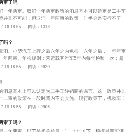
4号）第五十四条，机动车所有人可以在机动车检验有效期满前
两审了吗
车型每6个月检测一次，现在的机动车年审制度对15年以上车型
理所申请检验合格标志。除大型载客汽车、校车以外的机动车
消一年两审。取消一年两审政策的消息基本可以确定是二手车
却对15年以上车型非常友好。
检验的，机动车所有人可以向车辆所在地车辆管理所申请检验
策并非不可能，但取消一年两审的政策一时半会是实行不了
，机动车所有人应当将涉及该车的道路交通安全违法行为和交
据最新车辆年检规定，对超过6年不满10年的非营运小微型客
 16:18:55
阅读：1013
申请时，机动车所有人应当确认申请信息并提交行驶证、机动
），检验周期由每答年检验1次放宽至每两年检验1次。即私家
制保险凭证、车船税纳税或者免税证明、机动车安全技术检验
检测2次，分别是第6年、第8年。十年以上：对10年以上的私
了吗？
理所应当自受理之日起一日内，审查提交的证明、凭证，核发
定的检验周期执行，即10-15年，每年检验一次，15年以
取消。小型汽车上牌之后六年之内免检；六年之后，一年年审
次。机动车从注册之日起，按照下列期限进行年检：营运载客
一年两审。年检规则：营运载客汽车5年内每年检验一次；超
验一次；超过5年的，每6个月检验一次；小型、微型非营运载
验一次。小型、微型非营运载客汽车6年内免检，从2020年11
 16:18:55
阅读：9920
年检验一次；超过6年的，每年检验一次；超过15年的，每6个
9座非营运小微型客车（面包车除外）纳入免检范围。超过6年不满
汽车及中型、大型非营运载客汽车10年内每年检验一次，超过
1次放宽至每两年检验1次，即10年内仅需上线检测2次，分别
检验一次；摩托车和其他机动车每年检验一次。
？
10年以上，延续每年检验一次；超过15年，每6个月检验一
的消息基本上可以认定为二手车经销商的谣言。这一政策并非
型、大型非营运载客汽车10年内每年检验一次，超过10年的每
年二审的政策在一段时间内不会实施。现行政策下，机动车自
摩托车和其他机动车每年检验一次。
期限进行机动车年检：运行中的客车应在5年内每年检查一
 16:18:55
阅读：9906
，应每6个月检查一次。小型和微型非运营乘用车应在6年内每
年以上，每年检查一次；15年以上，每6个月检查一次。货车和
两审了吗？
乘用车在10年内每年检验一次，超过10年的每6个月检验一
消一年两审。以下是相关信息：1、十年以下：根据最新车辆