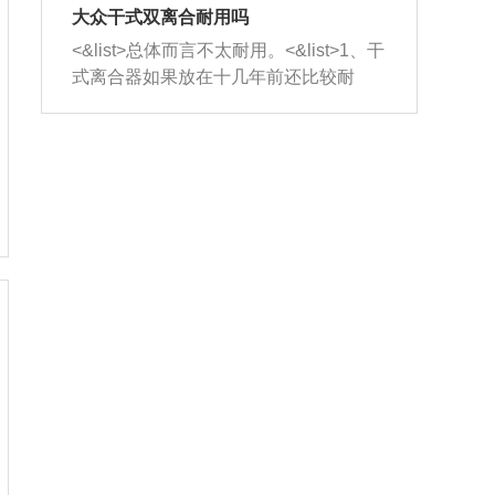
室，最后形成废气排出，就可以让三元
无法制作，需要将车辆送到修理厂或4s
造成烧机油。<&list>3、机油粘度。使用
大众干式双离合耐用吗
催化器得到清洗，排气管堵塞的情况就
店；<&list>2.车辆半轴套管防尘罩破
机油粘度过小的话，同样会有烧机油现
<&list>总体而言不太耐用。<&list>1、干
能够得到解决。
裂，破裂后会出现漏油现象，使半轴磨
象，机油粘度过小具有很好的流动性，
式离合器如果放在十几年前还比较耐
损严重，磨损的半轴容易损坏，产生异
容易窜入到气缸内，参与燃烧。<&list>
用，但是由于现在的汽车发动机动力输
响；<&list>3.稳定器的转向胶套和球头
4、机油量。机油量过多，机油压力过
出越来越高，使得干式离合器散热不足
老化，一般是使用时间过长造成的。解
大，会将部分机油压入气缸内，也会出
的缺陷也逐渐暴露出来。<&list>2、由于
决方法是更换新的质量好的转向橡胶套
现烧机油。<&list>5、机油滤清器堵塞：
干式双离合的工作环境暴露在空气中，
和球头。
会导致进气不畅，使进气压力下降，形
而离合器的散热也是通离合器罩上面的
成负压，使机油在负压的情况下吸入燃
几个小孔来进行散热。但是在行驶过程
烧室引起烧机油。<&list>6、正时齿轮或
中变速箱需要换挡，就不得不使得离合
链条磨损：正时齿轮或链条的磨损会引
器频繁工作。<&list>3、长时间的低速行
起气阀和曲轴的正时不同步。由于轮齿
驶以及过于频繁的启停，导致离合器的
或链条磨损产生的过量侧隙，使得发动
温度不断升高，而低速行驶时空气流动
机的调节无法实现：前一圈的正时和下
效率不高，无法将离合器中的热量有效
一圈可能就不一样。当气阀和活塞的运
的带走，导致离合器内部的温度不断升
动不同步时，会造成过大的机油消耗。
高，加速离合器的磨损。
解决方法：更换正时齿轮或链条。<&list
>7、内垫圈、进风口破裂：新的发动机
设计中，经常采用各种由金属和其他材