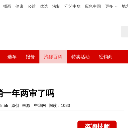
插画
健康
公益
优选
法制
守艺中华
应急中国
更多
地
选车
报价
汽修百科
特卖活动
经销商
消一年两审了吗
8:55
原创
来源：中华网
阅读：1033
咨询技师