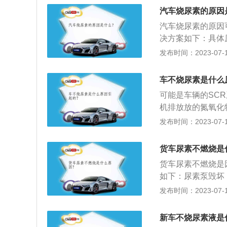
素，柴油车尾气净
废气从汽车发动机
能有密切联系，为
汽车烧尿素的原因
素罐（装载柴油机
令，从尿素箱中吸
素泵进行标定。
发现排气管中有氮
汽车烧尿素的原因
并进到喷射管路由
理液和氮氧化物在
决方案如下：具体
下溶解转化成NH
蒸气排出。如果不
障会导致建压失败
发布时间：2023-07-17
H2O排出来。柴
车辆发动机自动减
时进行调整维修；
碳氢化合物（NO
罐中的催化剂，造
换；检查尿素泵是
会对自然生态环境
车不烧尿素是什么
尿素喷嘴是否正常
的。驱动力减弱：
可能是车辆的SC
换。
动机电子控制系统
机排放放的氮氧化
发动机的扭力輸出
要求。而车辆加入
发布时间：2023-07-17
统软件中的喷头、
管中有氮氧化物时
氧化物在SCR催
货车尿素不燃烧是
出。
货车尿素不燃烧是
如下：尿素泵毁坏
现象。尿素管路阻
发布时间：2023-07-17
用高压空气反吹喷
住。尿素喷嘴阻塞
新车不烧尿素液是
都会导致尿素喷嘴