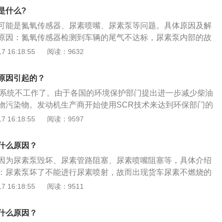
化液)，是SCR技术中必须要用到的消耗品。SCR系统包括尿
发动机燃烧室排出来后，电动油泵便依据电机控制模块的命
了保证尿素泵的工作可靠性符SCR系统的工作要求，需要对尿
是什么?
尾气处理液），SCR催化反应罐。SCR系统的运行过程是：当
进一定量的尿素水溶液，使尿素水溶液与压缩气体混和做雾化
氧化物时，尿素罐自动喷出柴油机尾气处理液，柴油机尾气处
可能是氮氧传感器、尿素喷嘴、尿素泵等问题。具体原因及解
尿素喷头匀称的喷到排气管当中。这时尿素水溶液在持续高温
SCR催化反应罐中发生氧化还原反应，生成无污染的氮气和水
原因：氮氧传感器检测到车辆的尾气不达标，尿素泵内部的故
?，并另外与NOx产生催化反应氧化反应，最终产生无毒的N2和
装载柴油机尾气处理液、或纯度不够、或质量伪劣，都会发生
。解决方案：检查线束及传感器是否接触正常，如果有问题及
 16:18:55
阅读：9632
油车加车用尿素主要是因为降低柴油发动机排出来有机废气中的
速。同时，质量伪劣的柴油机尾气处理液会污染SCR催化反应
检查尿素管路是否正常，有无泄漏情况，如果有就需及时更
x）。未添加尿素的具体危害如下：环境污染：柴油车不用尿素
成严重后果。
否正常工作，一旦发现工作异常，需及时检查故障原因；检查
导致极为极端的危害，与此同时这也是我国法律规定所不允许
原因引起的？
工作，如果发现喷嘴堵塞或不能正常打开，应及时清理或更
这并没有是因为不加车用尿素所产生的同时危害，只是汽车发
R系统不工作了。由于各国的环境保护部门提出进一步减少柴油
当检测不上尿素的喷射，尾气污染超标准时，会强制限定汽车
物污染物。发动机生产商开始使用SCR技术来达到环保部门的
。毁坏SCR喷射系统软件：假如长时间沒有尿素得话，SCR系
尿素是为了处理汽车柴油机尾气。其工作原理是：当发现排气
 16:18:55
阅读：9597
管路及其尿素泵都有可能会结晶体阻塞，或是因高溫毁坏。
，尿素罐自动喷出柴油机尾气处理液，柴油机尾气处理液和氮
化反应罐中发生氧化还原反应，生成无污染的氮气和水蒸气排
什么原因？
因为尿素泵毁坏、尿素管路阻塞、尿素喷嘴阻塞等，具体介绍
：尿素泵坏了不能进行尿素喷射，故而出现货车尿素不燃烧的
塞：喷嘴回液口堵塞或喷嘴回液口至尿素罐管路堵塞。可以利
 16:18:55
阅读：9511
嘴回液口，检查喷嘴进液口出气情况，确认内部回液阀是否堵
：尿素喷射气压不够，尿素滤芯过脏，尿素溶液质量不合格等
什么原因？
阻塞。