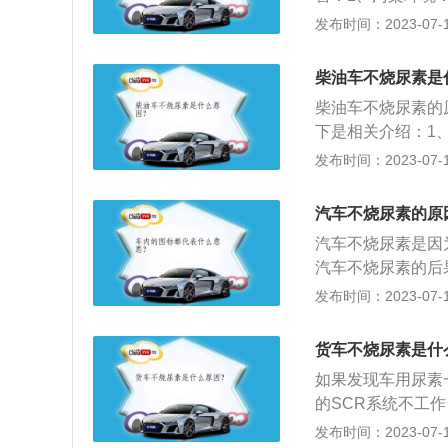
化物在SCR催化
也是国家法律法规
发布时间：2023-07-17
系统中的喷嘴、管
变弱：这并不是因
柴油车不烧尿素是
测不到尿素的喷射
柴油车不烧尿素的
下是相关介绍：1
时，车辆的SCR
发布时间：2023-07-17
前往专业4S店进
有污染环境，未向
汽车不烧尿素的原
律法规的影响。损
汽车不烧尿素是因
管道和尿素泵有可
汽车不烧尿素的后
响，是发动机电控
发布时间：2023-07-17
机的扭矩输出。2
嘴、管路以及尿素
货车不烧尿素是什
素主要是为了减少
如果发现车用尿素
响。
的SCR系统不工
手能解决，应立即
发布时间：2023-07-17