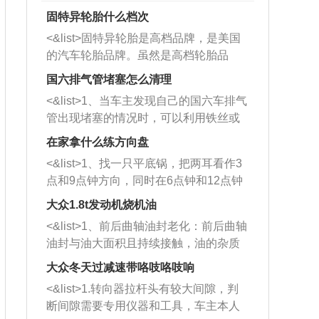
固特异轮胎什么档次
<&list>固特异轮胎是高档品牌，是美国
的汽车轮胎品牌。虽然是高档轮胎品
牌，但是中高低端的轮胎都有生产，这
国六排气管堵塞怎么清理
也是为了更好的开拓市场。
<&list>1、当车主发现自己的国六车排气
管出现堵塞的情况时，可以利用铁丝或
者是细棍，直接将杂物给取出来，如果
在家拿什么练方向盘
堵塞情况比较严重，也可以采取应急措
<&list>1、找一只平底锅，把两耳看作3
施。 <&list>2、直接利用木棍将所有的
点和9点钟方向，同时在6点钟和12点钟
杂物推到排气管里面的位置处，然后将
方向做一个标记。 <&list>2、双手握住
三元催化器拆解开，就可以将堵塞的东
大众1.8t发动机烧机油
平底锅两耳，然后往左打半圈、一圈、
西取出来。但如果是因为积碳过多引起
<&list>1、前后曲轴油封老化：前后曲轴
一圈半的练习，往右同样也要打相同的
的堵塞，就需要将三元催化器泡在草酸
油封与油大面积且持续接触，油的杂质
圈数。 <&list>3、最后强调要反复练
中进行清洗。 <&list>3、也可以利用清
和发动机内持续温度变化使其密封效果
习，这样就可以形成肌肉记忆，在真实
大众冬天过减速带咯吱咯吱响
洗剂对堵塞的情况得到解决，将清洗剂
逐渐减弱，导致渗油或漏油。<&list>2、
驾驶车辆时，不需要记忆也能打好方
放在燃油箱中，与燃油混合后，车辆启
<&list>1.转向器拉杆头有较大间隙，判
活塞间隙过大：积碳会使活塞环与缸体
向。
动时，就可以和汽油一起进入到燃烧
断间隙需要专用仪器和工具，车主本人
的间隙扩大，导致机油流入燃烧室中，