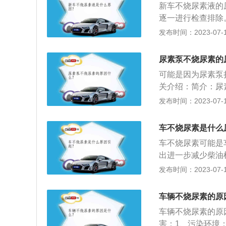
新车不烧尿素液的
逐一进行检查排除
线束及传感器是否
发布时间：2023-07-17
尿素管路是否正常
检查故障原因；检
尿素泵不烧尿素的
查维修。
可能是因为尿素泵
关介绍：简介：尿
抽取尿素箱内的尿
发布时间：2023-07-17
计量系统对流量和压
本满足了SCR所
车不烧尿素是什么
速与尿素水溶液反
车不烧尿素可能是
发动机的排放功能
出进一步减少柴油
要求，需要对尿素
来达到环保部门的
发布时间：2023-07-17
素的相关介绍：尿
自动喷出柴油机尾
车辆不烧尿素的原
发生氧化还原反应
车辆不烧尿素的原
中有氮氧化物时，
害：1、污染环境