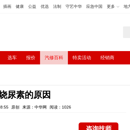
插画
健康
公益
优选
法制
守艺中华
应急中国
更多
地
选车
报价
汽修百科
特卖活动
经销商
烧尿素的原因
8:55
原创
来源：中华网
阅读：1026
咨询技师