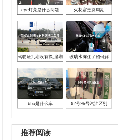
epc灯亮是什么问题
火花塞更换周期
驾驶证到期没有换,逾期
玻璃水冻住了如何解
怎么办??
决？
bba是什么车
92号95号汽油区别
推荐阅读