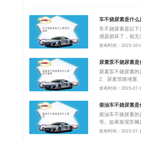
车不烧尿素是什么
车不烧尿素是以下
感器损坏了，就无
晶，把尿素泵堵住
发布时间：2023-10-07
也会结晶，不一定
去4S店或维修店
尿素泵不烧尿素是
可能是尿素管道堵
尿素泵不烧尿素的
过，这就导致了无
2、尿素管路堵塞
电磁阀堵塞了，这
清理尿素喷嘴。4
发布时间：2023-07-17
及时清理空气电磁
嘴、管路以及尿素
汽车不烧车用尿素
或更换SCR系统
的一项处理工艺，
柴油车不烧尿素是
简介：尿素泵是尿
还原成N2和H2O
柴油车不烧尿素的
箱内的尿素溶液，
对故障零部件进行
等。如果发现车辆
对流量和压力的要求
检查尿素泵，发现
可能无法工作（即
发布时间：2023-07-17
采用的钒基催化剂
清理喷嘴。柴油机
应该立即前往专业
反应生成氮气和水