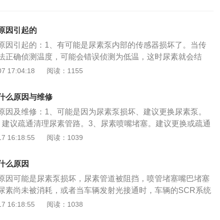
原因引起的
原因引起的：1、有可能是尿素泵内部的传感器损坏了。当传
法正确侦测温度，可能会错误侦测为低温，这时尿素就会结
，自然就无法烧尿素了。当然，冬天天气比较冷的时候，尿素
 17:04:18
阅读：1155
是传感器损坏了，车主可以根据具体的温度来进行判断。需要
检查传感器是否出现损坏，如果出现损坏需要及时更换。2、有
什么原因与维修
塞了。当尿素管道里有异物或者是结晶时，尿素就无法顺利流
原因及维修：1、可能是因为尿素泵损坏、建议更换尿素泵。
发烧尿素。需要及时情况堵塞的尿素管道。3、有可能是空气
、建议疏通清理尿素管路。3、尿素喷嘴堵塞。建议更换或疏通
时尿素系统也没有办法喷射尿素，汽车就不能烧尿素了。需要
、损坏SCR喷射系统:如果长期没有尿素的话，SCR系统中的喷
 16:18:55
阅读：1039
阀。4、选择性催化还原（SCR）系统出现故障了，从而导致
泵都可能会结晶堵塞，或者因高温损坏。解决办法：建议疏通
。选择性催化还原技术（SCR）是针对柴油车尾气排放中NOx
中的喷嘴、管路以及尿素泵。以下是柴油机尿素泵的相关介绍：
即在催化剂的作用下，喷入还原剂氨或尿素，把尾气中的NOx
什么原因
素溶液喷射计量系统的重要组成部分，其主要功能是抽取尿素
。需要去4S店或维修店检查选择性催化还原（SCR）系统，针
原因可能是尿素泵损坏，尿素管道被阻挡，喷管堵塞嘴巴堵塞
并保持一定的压力，然后输送到喷射单元，满足喷射计量系统
维修。5、尿素泵漏液、喷嘴堵塞,都会使汽车不烧尿素。需要
尿素尚未被消耗，或者当车辆发射光接通时，车辆的SCR系统
。柴油机的排气温度一般在200-500℃，基本满足了SCR所
有漏液现象，及时维修，必要时直接更换尿素泵。还需要定期
，通常认为尿素未燃烧），并且这个问题无法通过自己解决。
 16:18:55
阅读：1038
的活性要求。因此柴油机排放的尾气中NOX迅速与尿素水溶液
尾气处理液(国内俗称为：汽车尿素，车用尿素，汽车环保尿
4S店进行检查和维护。SCR是一套闭环控制喷射系统软件，当
。尿素泵是SCR系统的核心部件，它的性能与发动机的排放功