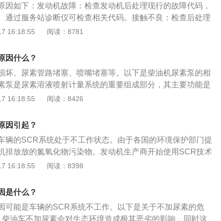
原因如下：发动机故障：检查发动机后处理现行的故障代码，
。通过服务站诊断仪可检查相关代码。接触不良：检查后处理
接触正常，如线路问题及时进行调整与维修。尿素管路：检查
 16:18:55
阅读：8781
，没有出现泄漏的情况；检查尿素泵是否正常工作，如有异常
查尿素喷嘴是正常工作，如喷嘴堵塞或不能正常打开应及时排
原因什么？
损坏、尿素管路堵塞、喷嘴堵塞等。以下是柴油机尿素泵的相
素泵是尿素溶液喷射计量系统的重要组成部分，其主要功能是
素溶液，并保持一定的压力，然后输送到喷射单元，满足喷射
 16:18:55
阅读：8426
力的要求。拓展：柴油机的排气温度一般在200-500℃，基
采用的钒基催化剂的活性要求。因此柴油机排放的尾气中NOX迅
原因引起？
应生成氮气和水。尿素泵是SCR系统的核心部件，它的性能与
车辆的SCR系统处于不工作状态。由于各国的环境保护部门提
有密切联系，为了保证尿素泵的工作可靠性符SCR系统的工作
机排放放的氮氧化物污染物。发动机生产商开始使用SCR技术
泵进行标定。
要求。而车辆加入尿素是为了处理汽车柴油机尾气。以下是尿
 16:18:55
阅读：8398
素的作用：车用尿素是当发现排气管中有氮氧化物时，尿素罐
气处理液，柴油机尾气处理液和氮氧化物在SCR催化反应罐中
因是什么？
，生成无污染的氮气和水蒸气排出。工作原理：当发现排气管
因可能是车辆的SCR系统不工作。以下是关于不加尿素的危
尿素罐自动喷出柴油机尾气处理液，柴油机尾气处理液和氮氧
：柴油车不加尿素会对生态环境造成极其恶劣的影响，同时这