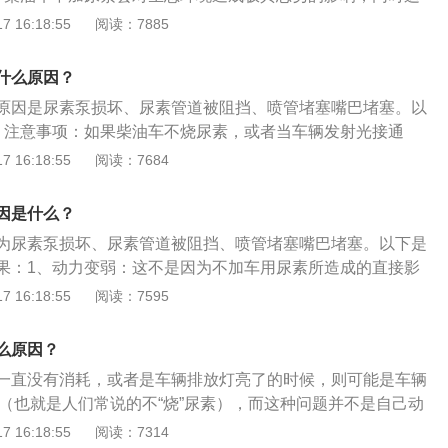
反应罐中发生氧化还原反应，生成无污染的氮气和水蒸气排出。
所不允许。2、损坏SCR喷射系统：如果长期没有尿素，SCR
 16:18:55
阅读：7885
路以及尿素泵都可能会结晶堵塞，或者因高温损坏。3、动力
为不加车用尿素所造成的直接影响，而是发动机电控系统当监
什么原因？
，尾气污染超标时，会强行限制发动机的扭矩输出。
原因是尿素泵损坏、尿素管道被阻挡、喷管堵塞嘴巴堵塞。以
、注意事项：如果柴油车不烧尿素，或者当车辆发射光接通
系统可能无法工作，并且这个问题无法通过自己解决。应该立即
 16:18:55
阅读：7684
行检查和维护。2、未添加尿素的危害：未添加尿素的具体危害
柴油车添加尿素会对生态环境产生极大的影响，这也是国家法
因是什么？
坏SCR注射系统：如果长时间没有尿素，SCR系统中的喷嘴、
为尿素泵损坏、尿素管道被阻挡、喷管堵塞嘴巴堵塞。以下是
能被阻挡。
果：1、动力变弱：这不是因为不加车用尿素所造成的直接影
系统监测不到尿素的喷射，尾气污染超标时，会强行限制发动
 16:18:55
阅读：7595
、损坏SCR喷射系统：如果长期没有尿素，SCR系统中的喷
泵都可能会结晶堵塞，或者因高温损坏。3、排放超标：加尿
么原因？
碳氮化合物的排放，不加尿素排放会超标，对环境造成污染影
一直没有消耗，或者是车辆排放灯亮了的时候，则可能是车辆
作（也就是人们常说的不“烧”尿素），而这种问题并不是自己动
前往专业4S店进行检测维修。具体原因可能是：尿素泵损坏、
 16:18:55
阅读：7314