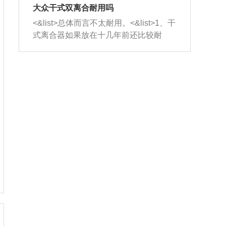
室，最后形成废气排出，就可以让三元
无法制作，需要将车辆送到修理厂或4s
造成烧机油。<&list>3、机油粘度。使用
大众干式双离合耐用吗
催化器得到清洗，排气管堵塞的情况就
店；<&list>2.车辆半轴套管防尘罩破
机油粘度过小的话，同样会有烧机油现
<&list>总体而言不太耐用。<&list>1、干
能够得到解决。
裂，破裂后会出现漏油现象，使半轴磨
象，机油粘度过小具有很好的流动性，
式离合器如果放在十几年前还比较耐
损严重，磨损的半轴容易损坏，产生异
容易窜入到气缸内，参与燃烧。<&list>
用，但是由于现在的汽车发动机动力输
响；<&list>3.稳定器的转向胶套和球头
4、机油量。机油量过多，机油压力过
出越来越高，使得干式离合器散热不足
老化，一般是使用时间过长造成的。解
大，会将部分机油压入气缸内，也会出
的缺陷也逐渐暴露出来。<&list>2、由于
决方法是更换新的质量好的转向橡胶套
现烧机油。<&list>5、机油滤清器堵塞：
干式双离合的工作环境暴露在空气中，
和球头。
会导致进气不畅，使进气压力下降，形
而离合器的散热也是通离合器罩上面的
成负压，使机油在负压的情况下吸入燃
几个小孔来进行散热。但是在行驶过程
烧室引起烧机油。<&list>6、正时齿轮或
中变速箱需要换挡，就不得不使得离合
链条磨损：正时齿轮或链条的磨损会引
器频繁工作。<&list>3、长时间的低速行
起气阀和曲轴的正时不同步。由于轮齿
驶以及过于频繁的启停，导致离合器的
或链条磨损产生的过量侧隙，使得发动
温度不断升高，而低速行驶时空气流动
机的调节无法实现：前一圈的正时和下
效率不高，无法将离合器中的热量有效
一圈可能就不一样。当气阀和活塞的运
的带走，导致离合器内部的温度不断升
动不同步时，会造成过大的机油消耗。
高，加速离合器的磨损。
解决方法：更换正时齿轮或链条。<&list
>7、内垫圈、进风口破裂：新的发动机
设计中，经常采用各种由金属和其他材