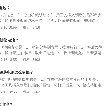
挡手自一体变速箱，最大功率是115千瓦，最大扭矩是250牛
电池？
的方法是：1、取出机械钥匙；2、用工具插入钥匙孔后部稍大
3、轻按电池即可取出更换，完成后反向安装即可。奔驰旗下
奔驰a级、奔驰s级、奔驰g级、迈巴赫等。以奔驰e200为例，
 16:18:55
阅读：5718
25mm、宽1860mm、高1470mm。奔驰e200搭载了2.0t涡轮
手自一体变速箱，最大功率是135千瓦，最大功率转速是每分钟
换钥匙电池？
是300牛米，最大扭矩转速是每分钟1200到4000转。
钥匙电池的方法是：1、把钥匙翻到背面，按住按钮；2、将后盖往
3、拔出旁边的卡槽，取出旧电池；4、换上新电池，重新插进
c200是一款中型车，以奔驰c2002018款运动版4matic为
 16:18:55
阅读：5608
4714毫米、宽1810毫米、高1442毫米，轴距为2840毫
。奔驰c2002018款运动版4matic搭载了2.0t涡轮增压直列4
IC钥匙电池怎么更换？
是135千瓦，最大功率转速是每分钟5500转，与其匹配的是9
TIC钥匙电池的更换步骤是：1、向右推遥控器尾带齿的小开关，
。
、把工具插入钥匙孔后部并撬动，可打开后盖；3、轻按将旧电
即可。奔驰R5004MATIC车身尺寸是：长5157毫米、宽192
 16:18:55
阅读：5502
米，轴距为3215毫米。奔驰R5004MATIC搭载了5.5L涡轮增压
285千瓦，最大扭矩是530牛米，与其匹配的是7挡手自一体
匙电池？