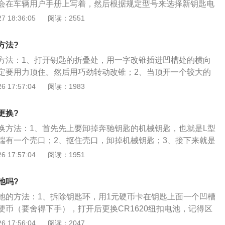
会在车辆用户手册上写着，然后根据规定型号来选择新钥匙电
距为2874mm。
尾部，往上推标识开关，隐藏式的机械钥匙会弹出来一点，然
 18:36:05
阅读：2551
钥匙；3、依旧是钥匙尾部，用刚拿出来的机械钥匙顶住标识
，钥匙外壳就能打开；4、钥匙外壳取开后，可以见到电池的
方法?
一个东西从两侧缝隙顺进去，轻轻一撬即可拿出旧电池；5、
方法：1、打开钥匙的折叠处，用一字改锥插进凹槽处的横向
意电池正负极不能装反，接着就是安装步骤，外壳顶端先插
定要用力顶住。然后用巧劲转动改锥；2、当顶开一个较大的
力按压，更换电池完成。最后别忘了机械钥匙也要装回去。
下面的钥匙环，使劲一拔，钥匙即分成上下两部分；3、用力
 17:57:04
阅读：1983
钥匙便分成前后两片，露出电池部分和电路板部分。取下电池
。
更换?
换方法：1、首先先上要卸掉奔驰钥匙的机械钥匙，也就是L型
端有一个壳口；2、抠住壳口，卸掉机械钥匙；3、接下来就是
板了；4、用卸下来的机械钥匙去戳上图红色圈内的凸点，盖
 17:57:04
阅读：1951
5、现在已经可以看见钥匙了。只要将钥匙对着手轻轻一敲，
然后将买来的电池安装进去。注意是正极朝上；6、电池安装
池吗?
上。
池的方法：1、拆除钥匙环，用1元硬币卡在钥匙上面一个凹槽
硬币（要舍得下手），打开后更换CR1620纽扣电池，记得区
，负极上）。按照原样安装到位；2、初始化：更换钥匙后需
 17:56:04
阅读：2047