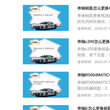
涡轮增压发动机和9
奔驰钥匙怎么更换
米。
奔驰钥匙更换电池
的孔内轻轻撬动；
车型有：奔驰e级、
发布时间：2023-07-17
其车身尺寸是：长49
增压发动机和9挡
奔驰c200怎么更
5500转，最大扭矩
奔驰c200更换
前推，拿下后盖；
卡槽，盖上后盖。奔驰
发布时间：2023-07-17
例，其车身尺寸是：长
米，油箱容积为66升
奔驰R5004MAT
缸发动机，最大功率
奔驰R5004MA
挡手自一体变速箱
取出机械钥匙；2
池可取出更换新电池
发布时间：2023-07-17
2毫米、高1661毫
发动机，最大功率是
奔驰E怎么更换钥