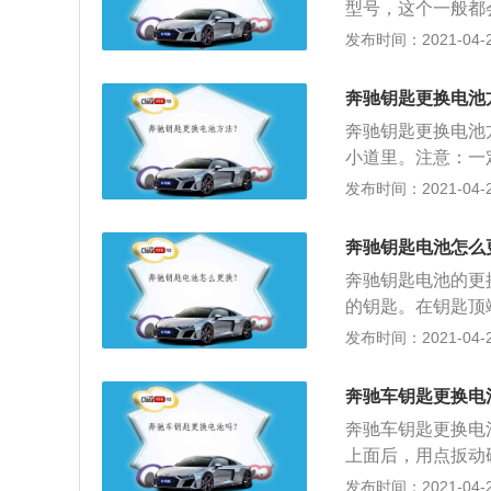
型号，这个一般都
m、1454mm，轴
池；2、从钥匙的
发布时间：2021-04-27
后就可以拿出机械
位置，轻轻一用力
奔驰钥匙更换电池
位置偏深，随便拿
奔驰钥匙更换电池
换上新电池后，注
小道里。注意：一
进，然后另一端用
缝隙后，用手拽住
发布时间：2021-04-26
掰开侧面，这部分
进行更换就OK了
奔驰钥匙电池怎么
奔驰钥匙电池的更
的钥匙。在钥匙顶
卸掉后面黑色的盖
发布时间：2021-04-26
板就可以打开了；
钥匙就掉下来了。
奔驰车钥匙更换电
完毕接着将盖板盖
奔驰车钥匙更换电
上面后，用点扳动
分正负极（正极下
发布时间：2021-04-26