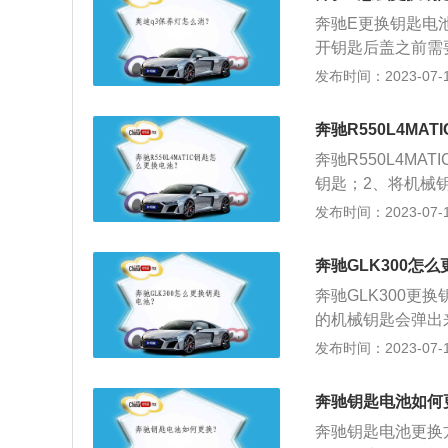
变速箱。
奔驰E更换钥匙电
开钥匙后盖之前需
见电池；4、卸下
发布时间：2023-07-17
钥匙盖和机械钥匙
奔驰E级长宽高分别为
奔驰R550L4MA
挡手自一体变速箱
奔驰R550L4M
钥匙；2、将机械
池后，将钥匙安装好
发布时间：2023-07-17
长5157mm、宽19
载了5.5l自然吸气
奔驰GLK300怎
奔驰GLK300
的机械钥匙会弹出
刚拿出来的机械钥
发布时间：2023-07-17
外壳取开后，可以
轻一撬即可拿出旧
奔驰钥匙电池如何
是安装步骤，外壳
奔驰钥匙电池更换
300是梅赛德斯奔