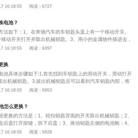
往外一撬，打开钥匙外壳再进行安装电池即可。扩展内容：奔
 16:18:55
阅读：6727
执行器执行开/闭锁的动作。
品牌，汽车的发明者，其完美的技术水平、过硬的质量标准、
力以及一系列经典轿跑车款式令人称道。奔驰三叉星标志是世
换电池？
品牌标志之一。
方法如下：1、在奔驰汽车的车钥匙头盖上有一个移动开关。
个移动开关打开并取出机械钥匙。3、用小的金属物件插进去，
撬动奔驰品牌标志那一块，拿掉后可以看到钥匙的电池，换上
 16:18:55
阅读：6397
使用。以下是奔驰钥匙电池寿命的相关介绍：（1）奔驰钥匙
两年，原厂的可长达六年。（2）钥匙电池没有电的时候奔驰
更换
提示。
电池具体步骤如下:1.首先找到车钥匙上的滑动开关，滑动打开
外拔出机械钥匙。3.拔出机械钥匙后可以看到汽车钥匙内部，将
动汽车钥匙盖子。4.接着取下电池。5.将新电池装入，盖回汽
 16:18:55
阅读：5853
意事项：1.机械钥匙向下时不易太重否则会使盖板扣子断裂。
电池时注意电池正负极。
电池怎么更换？
匙电池更换的方法是：1、轻扣钥匙背面的开关取出机械钥匙；2、
匙后盖打开按键，拆下后盖；3、推动钥匙左侧的电池舱；4、
新电池即可。奔驰C200L是一款中型4门5座三厢车，其车身尺
 16:18:55
阅读：5828
、宽1810毫米、高1457毫米，轴距为2920毫米，搭载了1.5T