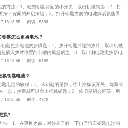
池的方法：1、轻扣钥匙背面的小开关，取出机械钥匙；2、打
要按下背面的开启按键；3、打开钥匙左侧的电池舱后就能看
旧电池时可以使用小号一字螺丝刀，正极朝上插上新电池，把
 16:18:55
阅读：5398
重新安装好；5、尝试一下钥匙锁止键等功能是否工作正常。
5078mm、1860mm、1484mm，轴距为3079mm，搭载9
TIC钥匙怎么更换电池？
。
ATIC钥匙更换电池的步骤是：1、拨开钥匙后端的拨片，取出机械
钥匙插入拨片位置的卡槽内撬起后盖；3、取出旧电池更换新电
即可。奔驰R550L4MATIC属于中大型MPV，车身尺寸是：
 16:18:55
阅读：5192
22mm、高1674mm，轴距为3215mm。奔驰R550L4MATIC搭
发动机，最大马力是388ps，最大功率是285kw。
么更换钥匙电池？
更换钥匙电池的教程：1、从钥匙的尾部，往上推标识开关，隐藏式
来一点，然后就可以拿出机械钥匙；2、依旧是钥匙尾部，用
匙顶住标识位置，轻轻一用力，钥匙外壳就能打开；3、钥匙
 16:18:55
阅读：4972
见到电池的位置偏深，随便拿一个东西从两侧缝隙顺进去，轻
电池；4、换上新电池后，注意电池正负极不能装反，接着就
更换?
顶端先插进，然后另一端用力按压，更换电池完成。奔驰GLK
方法：1、在更换之前，最好先了解一下自己汽车钥匙电池的
驰推出的一款车，其车身尺寸长宽高分别为4872mm、1854m