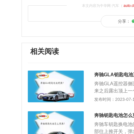
本文内容为中华网·汽车（
auto.
分享：
相关阅读
奔驰GLA钥匙电
奔驰GLA遥控器侧
来之后露出顶上一
路板的那一面，就
发布时间：2023-07-17
放入CR1632电
开换电池的形式：
奔驰钥匙电池怎么
开盖子即可看到纽
奔驰车钥匙换电池
小用相应工具即可
部往上推开关，弹
钥匙发出微弱的电