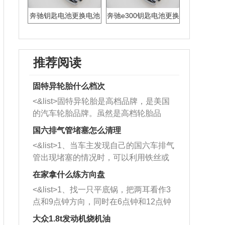
奔驰钥匙电池更换电池
奔驰e300钥匙电池更换
推荐阅读
固特异轮胎什么档次
<&list>固特异轮胎是高档品牌，是美国
的汽车轮胎品牌。虽然是高档轮胎品
牌，但是中高低端的轮胎都有生产，这
国六排气管堵塞怎么清理
也是为了更好的开拓市场。
<&list>1、当车主发现自己的国六车排气
管出现堵塞的情况时，可以利用铁丝或
者是细棍，直接将杂物给取出来，如果
在家拿什么练方向盘
堵塞情况比较严重，也可以采取应急措
<&list>1、找一只平底锅，把两耳看作3
施。 <&list>2、直接利用木棍将所有的
点和9点钟方向，同时在6点钟和12点钟
杂物推到排气管里面的位置处，然后将
方向做一个标记。 <&list>2、双手握住
三元催化器拆解开，就可以将堵塞的东
大众1.8t发动机烧机油