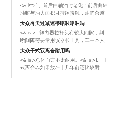
平底锅两耳，然后往左打半圈、一圈、
西取出来。但如果是因为积碳过多引起
<&list>1、前后曲轴油封老化：前后曲轴
一圈半的练习，往右同样也要打相同的
的堵塞，就需要将三元催化器泡在草酸
油封与油大面积且持续接触，油的杂质
圈数。 <&list>3、最后强调要反复练
中进行清洗。 <&list>3、也可以利用清
和发动机内持续温度变化使其密封效果
习，这样就可以形成肌肉记忆，在真实
大众冬天过减速带咯吱咯吱响
洗剂对堵塞的情况得到解决，将清洗剂
逐渐减弱，导致渗油或漏油。<&list>2、
驾驶车辆时，不需要记忆也能打好方
放在燃油箱中，与燃油混合后，车辆启
<&list>1.转向器拉杆头有较大间隙，判
活塞间隙过大：积碳会使活塞环与缸体
向。
动时，就可以和汽油一起进入到燃烧
断间隙需要专用仪器和工具，车主本人
的间隙扩大，导致机油流入燃烧室中，
室，最后形成废气排出，就可以让三元
无法制作，需要将车辆送到修理厂或4s
造成烧机油。<&list>3、机油粘度。使用
大众干式双离合耐用吗
催化器得到清洗，排气管堵塞的情况就
店；<&list>2.车辆半轴套管防尘罩破
机油粘度过小的话，同样会有烧机油现
<&list>总体而言不太耐用。<&list>1、干
能够得到解决。
裂，破裂后会出现漏油现象，使半轴磨
象，机油粘度过小具有很好的流动性，
式离合器如果放在十几年前还比较耐
损严重，磨损的半轴容易损坏，产生异
容易窜入到气缸内，参与燃烧。<&list>
用，但是由于现在的汽车发动机动力输
响；<&list>3.稳定器的转向胶套和球头
4、机油量。机油量过多，机油压力过
出越来越高，使得干式离合器散热不足
老化，一般是使用时间过长造成的。解
大，会将部分机油压入气缸内，也会出
的缺陷也逐渐暴露出来。<&list>2、由于
决方法是更换新的质量好的转向橡胶套
现烧机油。<&list>5、机油滤清器堵塞：
干式双离合的工作环境暴露在空气中，
和球头。
会导致进气不畅，使进气压力下降，形
而离合器的散热也是通离合器罩上面的
成负压，使机油在负压的情况下吸入燃
几个小孔来进行散热。但是在行驶过程
烧室引起烧机油。<&list>6、正时齿轮或
中变速箱需要换挡，就不得不使得离合
链条磨损：正时齿轮或链条的磨损会引
器频繁工作。<&list>3、长时间的低速行
起气阀和曲轴的正时不同步。由于轮齿
驶以及过于频繁的启停，导致离合器的