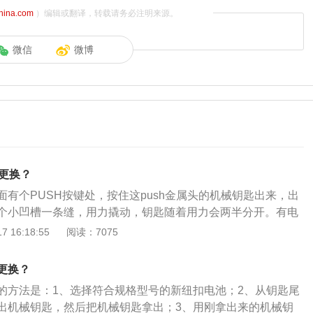
china.com
）编辑或翻译，转载请务必注明来源。
微信
微博
池更换？
面有个PUSH按键处，按住这push金属头的机械钥匙出来，出
个小凹槽一条缝，用力撬动，钥匙随着用力会两半分开。有电
是钥匙内电池所在，反过来，拿出旧的电池，在金属框位置，
 16:18:55
阅读：7075
池即可。随后将电路板放回原处，两半合拢。1.汽车遥控钥匙打
遥控钥匙背面有一圆圈，中间有一道凹槽，用硬币按进凹槽拧
更换？
扣电池。凹槽在遥控钥匙正面与背面之间的边缝上，按凹槽大
的方法是：1、选择符合规格型号的新纽扣电池；2、从钥匙尾
拧开。按原电池上的编号买新的更换即可。2.工作原理：先从
出机械钥匙，然后把机械钥匙拿出；3、用刚拿出来的机械钥
波，由汽车天线接收该电波信号，经电子控制单元识别信号代