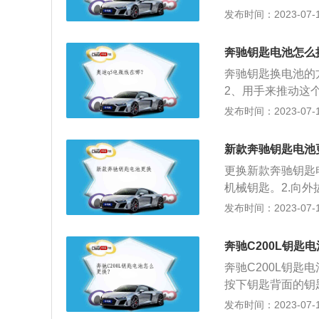
匙顶住缺口，用力
发布时间：2023-07-17
码，再由该系统的
驰是德国豪华汽车
推陈出新的创新能
奔驰钥匙电池怎么
界上著名的汽车及
奔驰钥匙换电池的
2、用手来推动这
轻轻一撬，就可以
发布时间：2023-07-17
新电池就可以正常
电池的寿命一般是
新款奔驰钥匙电池
车会用两种形式来
更换新款奔驰钥匙
机械钥匙。2.向
金属钥匙伸入，撬
发布时间：2023-07-17
车钥匙的盖子。注
2.安装汽车钥匙
奔驰C200L钥匙
奔驰C200L钥
按下钥匙背面的钥
拆下旧电池，插入
发布时间：2023-07-17
寸是：长4784毫米