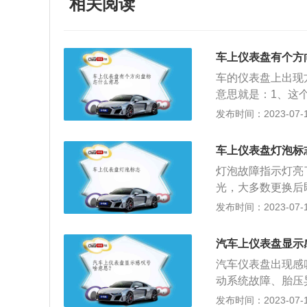
相关阅读
车上仪表盘有个方
车的仪表盘上出现
意思就是：1、这
坏。解决办法：更
发布时间：2023-07-17
于标准了，缺少制
汽车制动常见故障
车上仪表盘灯泡标
右两侧制动力或制
灯泡故障指示灯亮
一侧的制动摩擦片
光，大多数更换后
前轴移位等；驻车
灯、示宽灯、前后
发布时间：2023-07-17
车时发生溜车现象
和解决办法：1、
擦片磨损严重或油
压调节器存在故障
前轴位移情况。4
汽车上仪表盘显示
新的灯具，并且更
的。以下是相关资
汽车仪表盘出现感
压过高，从而导致
打方向盘的用力强
动系统故障、胎压
4、发电机电枢和
作用。2.车辆行
三角形里有感叹号
发布时间：2023-07-17
办法时讲发电机线