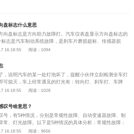
向盘标志什么意思
方向盘标志是方向助力故障灯。汽车仪表盘显示方向盘标志的
个标志是汽车制动系统故障，是刹车片磨损超标、传感器损
换新的刹车片和传感器。2、建议首先看一下是不是制动液低
 16:18:55
阅读：1094
动液也会引起故障灯亮。解决办法：添加适量的制动液。3、
：制动侧滑或跑偏。制动时汽车向一侧偏驶的现象，主要是左
志
动时间不一致所致。故障原因可能是两侧制动元件间隙不等，
了，说明汽车的某一处灯泡坏了，提醒小伙伴立刻检测全车灯
油污，一侧回位弹性元件失效使制动蹄不能回位，车架变形，
即可熄灭，车上经常遇见的灯光有：转向灯、刹车灯、车牌
制动不良。拉紧驻车制动器后汽车很容易起步，或在坡路上停
雾灯、倒车灯、远光大灯、近光大灯等。灯具故障的常见原因
 16:18:55
阅读：1028
。故障原因可能是调整不当，制动盘（鼓）表面不平，制动摩
灯光保险丝断裂，解决办法是更换相同电阻保险丝；2、车辆电
污等。解决办法：清理制动摩擦片上的油污和检查车架变形、
导致车辆电路电压过大，从而导致灯具烧毁，解决办法是更换
、电脑自检故障灯会点亮。解决办法：点火以后会自动熄灭
感叹号啥意思？
换电压调节器；3、蓄电池导线接触不良，造成发电机空载电
料：1.转向助力是协助驾驶员作汽车方向调整，为驾驶员减轻
叹号，有5种情况，分别是常规性故障、自动变速器故障、制
灯具烧毁，解决办法是将蓄电池导线正确固定住并更换灯具；
度，当然，转向助力在汽车行驶的安全性、经济性上也一定的
异常、灯光故障。以下是5种情况的具体分析：常规性故障：
磁场线圈间有短路，导致电压过高，从而导致灯具烧毁，解决
驶时转向助力系统故障灯亮起，表明转向助力系统故障，此时的
，如果这个符号亮起，代表汽车的常规性能或者部件和功能发
 16:18:55
阅读：9656
圈修复正常并更换灯泡。