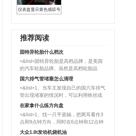
仪表盘显示黄色感叹号
标志什么意思
推荐阅读
固特异轮胎什么档次
<&list>固特异轮胎是高档品牌，是美国
的汽车轮胎品牌。虽然是高档轮胎品
牌，但是中高低端的轮胎都有生产，这
国六排气管堵塞怎么清理
也是为了更好的开拓市场。
<&list>1、当车主发现自己的国六车排气
管出现堵塞的情况时，可以利用铁丝或
者是细棍，直接将杂物给取出来，如果
在家拿什么练方向盘
堵塞情况比较严重，也可以采取应急措
<&list>1、找一只平底锅，把两耳看作3
施。 <&list>2、直接利用木棍将所有的
点和9点钟方向，同时在6点钟和12点钟
杂物推到排气管里面的位置处，然后将
方向做一个标记。 <&list>2、双手握住
三元催化器拆解开，就可以将堵塞的东
大众1.8t发动机烧机油