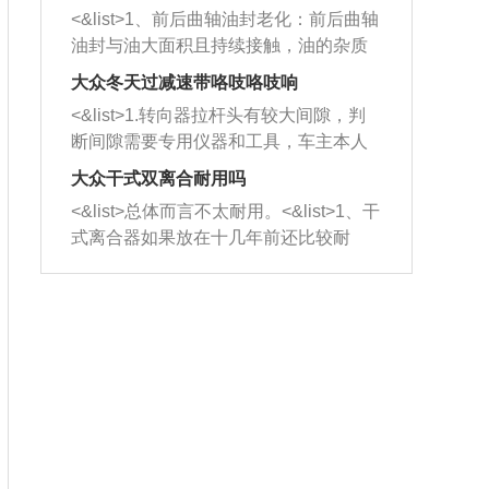
平底锅两耳，然后往左打半圈、一圈、
西取出来。但如果是因为积碳过多引起
<&list>1、前后曲轴油封老化：前后曲轴
一圈半的练习，往右同样也要打相同的
的堵塞，就需要将三元催化器泡在草酸
油封与油大面积且持续接触，油的杂质
圈数。 <&list>3、最后强调要反复练
中进行清洗。 <&list>3、也可以利用清
和发动机内持续温度变化使其密封效果
习，这样就可以形成肌肉记忆，在真实
大众冬天过减速带咯吱咯吱响
洗剂对堵塞的情况得到解决，将清洗剂
逐渐减弱，导致渗油或漏油。<&list>2、
驾驶车辆时，不需要记忆也能打好方
放在燃油箱中，与燃油混合后，车辆启
<&list>1.转向器拉杆头有较大间隙，判
活塞间隙过大：积碳会使活塞环与缸体
向。
动时，就可以和汽油一起进入到燃烧
断间隙需要专用仪器和工具，车主本人
的间隙扩大，导致机油流入燃烧室中，
室，最后形成废气排出，就可以让三元
无法制作，需要将车辆送到修理厂或4s
造成烧机油。<&list>3、机油粘度。使用
大众干式双离合耐用吗
催化器得到清洗，排气管堵塞的情况就
店；<&list>2.车辆半轴套管防尘罩破
机油粘度过小的话，同样会有烧机油现
<&list>总体而言不太耐用。<&list>1、干
能够得到解决。
裂，破裂后会出现漏油现象，使半轴磨
象，机油粘度过小具有很好的流动性，
式离合器如果放在十几年前还比较耐
损严重，磨损的半轴容易损坏，产生异
容易窜入到气缸内，参与燃烧。<&list>
用，但是由于现在的汽车发动机动力输
响；<&list>3.稳定器的转向胶套和球头
4、机油量。机油量过多，机油压力过
出越来越高，使得干式离合器散热不足
老化，一般是使用时间过长造成的。解
大，会将部分机油压入气缸内，也会出
的缺陷也逐渐暴露出来。<&list>2、由于
决方法是更换新的质量好的转向橡胶套
现烧机油。<&list>5、机油滤清器堵塞：
干式双离合的工作环境暴露在空气中，
和球头。
会导致进气不畅，使进气压力下降，形
而离合器的散热也是通离合器罩上面的
成负压，使机油在负压的情况下吸入燃
几个小孔来进行散热。但是在行驶过程
烧室引起烧机油。<&list>6、正时齿轮或
中变速箱需要换挡，就不得不使得离合
链条磨损：正时齿轮或链条的磨损会引
器频繁工作。<&list>3、长时间的低速行
起气阀和曲轴的正时不同步。由于轮齿
驶以及过于频繁的启停，导致离合器的