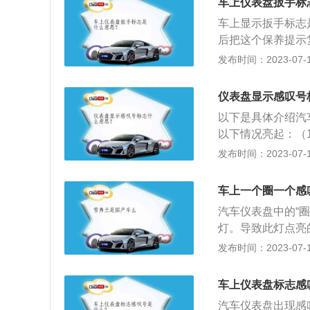
车上仪表盘扳手标
色齿轮里面有感叹
车上显示扳手标志
箱润滑油低于正常
后把这个保养提示
感叹号，这个代表
后，提醒司机对车
发布时间：2023-07-17
就会亮起。需检查
净整洁，保持技术
叹号，这是灯光故
养的周期：汽车的
处理，也可以自行
仪表盘显示感叹号
数“小扳手”就会
看是哪里出现了问
以下是具体介绍汽
驶5000—800
制动系统的警示，
以下情况亮起：（
是正常保养，自己
统，避免发生事故
故障。（3）驻车
发布时间：2023-07-17
号，下列情况会亮
熄灭。（2）当拉
车上一个圈一个感
中亮起。（4）制
汽车仪表盘中的“
灯。导致此灯点亮
思就是虽然放下了
发布时间：2023-07-17
点亮。更多详细资
况下，可能是制动
车上仪表盘标志感
快检修。汽车仪表
汽车仪表盘出现感