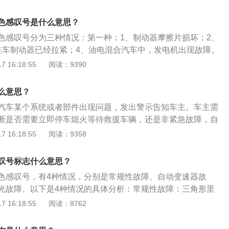
弱或彻底失效，转动方向盘的阻力会比平时大好几倍。而此故
车传感器故障、断油系统干预或出现故障、外部车灯故障、发
或维修，所以最好的办法就是行驶到最近的维修服务站进行维
故障等。需要前往4S店进行检修，查出故障来源。自动变速器
色感叹号是什么意思？
现故障时失去助力的方向盘转向阻力很大，所以车辆行驶非常
面有感叹号，这是自动变速器故障警告灯，说明变速箱存在故
格外小心，减速慢行。
色感叹号分为三种情况：第一种：1、制动器摩擦片损坏；2、
低于正常范围。需及时更换变速箱油。制动系统故障：括号圆
驻车制动器已经拉紧；4、油电混合汽车中，发电机出现故障。
这个代表着制动系统的警示，主要有制动系统发生故障和制动
车制动器，检查制动液是否不足，若还亮起就要去修理厂更换
 16:18:55
阅读：9390
检修制动系统，避免发生事故。胎压异常：括号下面一横中间
种：1、干式双离合变速器过热；2、断油系统出现故障；3、
表着轮胎气压监测警示灯，当汽车的轮胎气压过低时，该警告
解决办法：先到车外检查是否车灯出现故障，若没有故障还亮
查汽车胎压，将胎压恢复到正常范围内。灯光故障：黄色灯泡
么意思？
理厂进行维修。第三种情况：汽车某个胎压出现问题。解决办
故障指示灯，提示有车灯出现故障。解决方案：尽快去4s店检
汽车某个系统或者部件出现问题，发出警示告知车主。车主需
是否被扎或者漏气，如果没有这种现象，就低速行驶寻找汽车
行检查，重点检查是转向灯、雾灯、内照明灯等常用的灯泡，
断是否需要立即停车熄火等待救援车辆，还是非紧急故障，自
者路边洗车等，店家都会有气泵，可以给汽车充气。
问题。
行维修。常见的故障指示灯有：制动系统警示灯、轮胎气压监测
 16:18:55
阅读：9358
障指示灯、转向系统故障指示灯、变速箱故障指示灯、车窗雨
制动系统指示灯亮起的原因有：1、车子在打开点火开关后亮
叹号标志什么意思？
动机后熄灭；2、当拉起手制动时亮起，放下时熄灭；3、制动
色感叹号，有4种情况，分别是常规性故障、自动变速器故
程中亮起；4、动力系统发生故障亮起。
光故障。以下是4种情况的具体分析：常规性故障：三角形里
个符号亮起，代表汽车的常规性能或者部件和功能发生故障。
 16:18:55
阅读：8762
故障、断油系统干预或出现故障、外部车灯故障、发动机油压
需要前往4S店进行检修，查出故障来源。自动变速器故障：黄