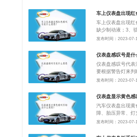
转向助力可能被削
生故障。主要有驻
障也无法自行检查
动机油压力传感器
车上仪表盘出现红
修。由于此系统出
故障：黄色齿轮里
不灵活，驾驶中要
车上仪表盘出现红
障或变速箱润滑油
缺少制动液；3、
圈中间有感叹号，
解决办法：放下驻
发布时间：2023-07-17
液面过低。需立即
制动摩擦片。第二
有感叹号，这个代
驻车传感器故障。
灯就会亮起。需检
仪表盘感叹号是什
起，建议尽快去修
感叹号，这是灯光
仪表盘感叹号代表
法：即时观察车轮
查处理，也可以自
要根据警告灯来判
维修店、美容店或
看看是哪里出现了
己行驶到4S店进
发布时间：2023-07-17
警示灯、照明灯故
刮器故障指示灯。
仪表盘显示黄色感
起几秒钟，启动发
汽车仪表盘出现黄
液面过低，行驶过
障、胎压异常、灯
有感叹号，如果这
发布时间：2023-07-17
主要有驻车传感器
力传感器故障等。