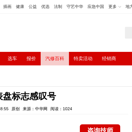
插画
健康
公益
优选
法制
守艺中华
应急中国
更多
地
选车
报价
汽修百科
特卖活动
经销商
表盘标志感叹号
8:55
原创
来源：中华网
阅读：1024
咨询技师