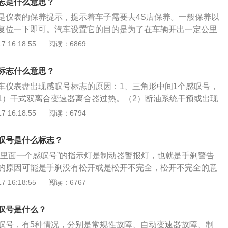
志是什么意思？
号，这是自动变速器故障警告灯，说明变速箱存在故障或变速
是仪表的保养提示，提示着车子需要去4S店保养。一般保养以
范围。需及时更换变速箱油。胎压异常：括号下面一横中间有
复位一下即可。汽车设置它的目的是为了在车辆开出一定公里
着轮胎气压监测警示灯，当汽车的轮胎气压过低时，该警告灯
辆进行保养。1、保养的意义：汽车保养的目的是保持车内干
 16:18:55
阅读：6869
汽车胎压，将胎压恢复到正常范围内。灯光故障：黄色灯泡感
状况正常，消除隐患，预防故障发生，延长使用时间。2、保
障指示灯，提示有车灯出现故障。解决方案：尽快去4s店检查
保养周期在车辆出厂的时候已被设定好，所以每隔一定的公里
检查，重点检查是转向灯、雾灯、内照明灯等常用的灯泡，看
标志什么意思？
出现，提醒驾驶人及时做保养。通常我们保养汽车的周期是每行
题。还有一种红色感叹号括号圆圈中间有感叹号，这个代表着
车仪表盘出现感叹号标志的原因：1、三角形中间1个感叹号，
0公里，而原厂设定的周期一般比8000公里还要多一些。如果车辆
主要有制动系统发生故障和制动液面过低。需立即检修制动系
1）干式双离合变速器离合器过热。（2）断油系统干预或出现
就可以动手把“小扳手”标志消除掉。
。
传感器故障。（4）外部车灯故障。2、括号圆圈中间1个感叹
 16:18:55
阅读：6794
起：（1）车子在打开点火开关后亮起几秒钟，启动发动机后
起手制动时亮起，放下时熄灭。（3）制动液面过低，行驶过程
叹号是什么标志？
动系统发生故障亮起。
圈里面一个感叹号”的指示灯是制动器警报灯，也就是手刹警告
的原因可能是手刹没有松开或是松开不完全，松开不完全的意
手刹，但是手刹没有完全放到底，手刹被拉起后此灯也会自动
 16:18:55
阅读：6767
料如下：1、如果手刹完全放到底，然而问题并没有解决的情
器的摩擦片严重磨损或是制动液页面过低，这类情况则需要尽
叹号是什么？
盘指示灯是反映汽车各系统工作状况的重要信号，不容忽视。
叹号，有5种情况，分别是常规性故障、自动变速器故障、制