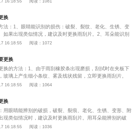
 16:18:55
阅读：1081
能达到以往的制动效果，这时候要更换刹车片；3、听刹车声
车的同时伴随异响，此时刹车片立即更换；4、看仪表刹车警
更换
上刹车警示灯亮起那么就要换刹车片；5、查看刹车分泵是否
方法：1、眼睛能识别的损伤：破裂、裂纹、老化、生锈、变
油后，浸入刹车片，用砂布打磨后，仍发现有油污，此时不管
。如果出现类似情况，建议及时更换雨刮片。2、耳朵能识别
更换；6、行驶的公里数量：如果新手不能够凭借感觉判断该
胶条脱落，每次刮擦都会拍打前挡风玻璃，发出跳跃、晃动等
 16:18:55
阅读：1072
也可以通过行驶的公里数量来更换，一般的车子行驶3万公里
时更换雨刮片。3、看擦拭效果来鉴别：只要坐在驾驶舱里，
该更换刹车片。
喷点雨刮水，看看雨刮器刮的范围就可以了。由于雨刮胶条的
要更换
下会产生一层雾气，玻璃上会产生细条纹、雾气和线状残留
更换的方法：1、由于雨刮橡胶条出现磨损，刮拭时在夹板下
片。擦拭时，发出咔嗒咔嗒的声音，并立即更换雨刮片。由于
，玻璃上产生细小条纹、雾及线状残留，立即更换雨刮片。
拭后玻璃会处于水膜状态，应立即更换雨刮片。
出卡塔做响的声音，立即更换雨刮片。3、雨刮橡胶条变形，在
 16:18:55
阅读：1064
水膜状态，立即更换雨刮片。4、产生细水现象。细水现象指
一遍之后，仍有小水珠。这可能是因为玻璃上有油膜，这种情
更换
时没有好好的清洗玻璃，玻璃会沾上细小的油粒等，时间一长
：用眼睛能辨别的破损，破裂、裂痕、老化、生锈、变形、附
层，会使玻璃变得不光洁，当雨刷刮过去，玻璃就会出现一层
出现类似情况时，建议及时更换雨刮片。用耳朵能辨别的破
净的现象。假如出现这个现象，就代表这个雨刷要更换。5、
骨架中脱落，每次刮拭时都会拍打前挡风玻璃，发出跳跃、抖
 16:18:55
阅读：1036
刷器长时间暴露在阳光下很容易出现硬化的情况。而最明显的
议及时更换雨刮片。看刮拭效果来辨别：只需坐在驾驶舱内，
工作的过程中出现噪音，如果噪音越来越大了就需要更换新雨