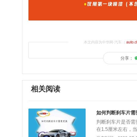
本文内容为中华网·汽车（
auto.
分享：
相关阅读
如何判断刹车片需
判断刹车片是否需
在1.5厘米左右
刹车片；2、感觉