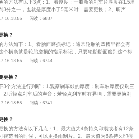
换的方法有以下3点：1、看厚度：一般新的刹车片厚度在1.5厘
已于1972年被淘汰，取而代之的是电动雨刮器。
到3分之一，也就是厚度小于5毫米时，需要更换；2、听声
极限标识触碰摩擦到刹车盘发出异响时，需要更换；3、看提
 16:18:55
阅读：6887
刹车磨损提示，如果刹车片磨损过多，会使传感线触碰到刹车
，从而产生电流，检测到信号，仪表盘上会有刹车片报警灯提
更换？
的方法如下：1、看胎面磨损标记：通常轮胎的凹槽里都会有
这个横条就是轮胎磨损的指示标记，只要轮胎胎面磨到这个标
要更换。2、用硬币测量：用一元硬币，看硬币背面，将硬币
 16:18:55
阅读：6744
一侧放入胎面凹槽处，如果胎面能覆盖到菊花图案一部分，可
一段时间，如果能清楚地看见整个菊花图案，说明需要更换轮
要更换？
用时间和公里数判断：一般来说，轮胎的寿命不超过5年，这个
下3个方法进行判断：1.观察刹车鼓的厚度：刹车鼓厚度仅剩三
始计算。超过5年，不管轮胎使用情况如何，都建议换新轮
。2.听轻点刹车后的声音：若轻点刹车时有异响，需要更换刹
胶表面会开始硬化，继而出现龟裂纹。老化的轮胎会失去应有
车后汽车的反应：刹车迟缓且刹车力度变差，需要更换刹车鼓。
 16:18:55
阅读：6741
可能会导致胎面变形，存在爆胎的风险。4、观察轮胎是否受
是：1.把汽车顶起来并卸下轮胎。2.拧下刹车分泵上的固定螺
鼓包，胎面裂缝、胎面橡胶脱落、胎侧磨损严重、轮胎多次被
。3.取下旧的刹车鼓，顶回刹车分泵活塞。4.清理刹车盘的安
况，要及时到汽修店检查更换。
更换？
刹车鼓即可。
更换的方法有以下几点：1、最大值为4条持久印痕或者有12条
可视范围的时候，可以更换雨刮片。2、最大值为6条持久印痕