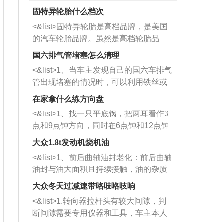
固特异轮胎什么档次
<&list>固特异轮胎是高档品牌，是美国
的汽车轮胎品牌。虽然是高档轮胎品
牌，但是中高低端的轮胎都有生产，这
国六排气管堵塞怎么清理
也是为了更好的开拓市场。
<&list>1、当车主发现自己的国六车排气
管出现堵塞的情况时，可以利用铁丝或
者是细棍，直接将杂物给取出来，如果
在家拿什么练方向盘
堵塞情况比较严重，也可以采取应急措
<&list>1、找一只平底锅，把两耳看作3
施。 <&list>2、直接利用木棍将所有的
点和9点钟方向，同时在6点钟和12点钟
杂物推到排气管里面的位置处，然后将
方向做一个标记。 <&list>2、双手握住
三元催化器拆解开，就可以将堵塞的东
大众1.8t发动机烧机油
平底锅两耳，然后往左打半圈、一圈、
西取出来。但如果是因为积碳过多引起
<&list>1、前后曲轴油封老化：前后曲轴
一圈半的练习，往右同样也要打相同的
的堵塞，就需要将三元催化器泡在草酸
油封与油大面积且持续接触，油的杂质
圈数。 <&list>3、最后强调要反复练
中进行清洗。 <&list>3、也可以利用清
和发动机内持续温度变化使其密封效果
习，这样就可以形成肌肉记忆，在真实
大众冬天过减速带咯吱咯吱响
洗剂对堵塞的情况得到解决，将清洗剂
逐渐减弱，导致渗油或漏油。<&list>2、
驾驶车辆时，不需要记忆也能打好方
放在燃油箱中，与燃油混合后，车辆启
<&list>1.转向器拉杆头有较大间隙，判
活塞间隙过大：积碳会使活塞环与缸体
向。
动时，就可以和汽油一起进入到燃烧
断间隙需要专用仪器和工具，车主本人
的间隙扩大，导致机油流入燃烧室中，