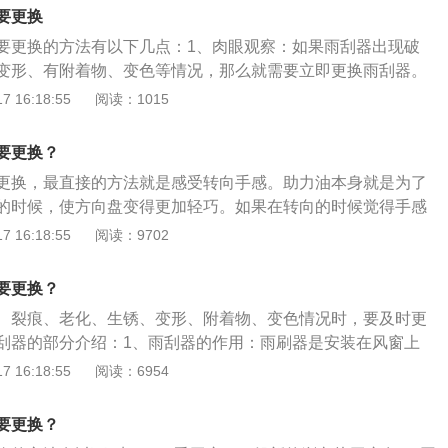
刮水，看看雨刮过的范围，按以下标准，便可检查车是否需要
雨刮，很有可能造成对挡风玻璃的磨损伤害。6、出现带状痕
要更换
、最大值为4条持久印痕或者是有12条临时印痕穿过整个可视范
一条条的带状痕迹。是因为没有找到的雨刷器最佳支撑点，导
要更换的方法有以下几点：1、肉眼观察：如果雨刮器出现破
换雨刮片；2、在可视范围之外，最大值为6条持久印痕时，并
每个部位都与玻璃充分接触；甚至不适当的臂杆压力或上部结
变形、有附着物、变色等情况，那么就需要立即更换雨刮器。
满了一些临时或持久的印痕，应该要更换雨刮片；3、由于雨
类现象。出现这个现象，就证明雨刷器需要更换。雨刮是雨刷
听：如果雨刮器上面的橡胶条已经从整个骨架上掉下来了，并
 16:18:55
阅读：1015
，刮拭时在夹板下面会产生一层薄雾，玻璃上产生细小条纹、
，能起到清洁挡风玻璃、保证驾车视野清晰的作用。
会出现敲击前挡风玻璃的现象，并且发出奇怪的响声，如跳
即更换雨刮片；4、刮拭的时候发出卡塔作响的声音，立即更
建议车主对雨刮器进行更换。3、观察雨刮器的使用效果：当
于雨刮橡胶条变形，在刮拭后玻璃会呈现水膜状态，立即更换
要更换？
先打开雨刮器开关，再喷一些雨刮水到上面，仔细观察雨刮器
更换，最直接的方法就是感受转向手感。助力油本身就是为了
进行判断。其实雨刮器也是需要保养的。首先，要避免雨刮器
的时候，使方向盘变得更加轻巧。如果在转向的时候觉得手感
有水的情况下才能使用，否则很容易造成磨损。其次，要定期
因为助力油出现变质的现象，导致转向助力效果有所下降。关
 16:18:55
阅读：9702
器上经常会附着一些灰尘，进行清洗才能减少刮擦过程中所产
息如下：简介：助力转向油是汽车助力转向泵里面用的一种特
，尽量避免雨刮器在太阳底下暴晒，否则容易导致上面的胶条
作用，可以使方向盘变得非常轻巧，与自动变速器油液、制动
要更换？
类似。分类：汽车上配置的助力转向系统大致可以分为三类：
、裂痕、老化、生锈、变形、附着物、变色情况时，要及时更
动力转向系统；第二类是电子液压助力转向系统；第三类电动
刮器的部分介绍：1、雨刮器的作用：雨刷器是安装在风窗上
是扫除风窗玻璃上妨碍视线的雨雪和尘土。因此，对于行车安
 16:18:55
阅读：6954
。2、雨刮器的类别：雨刮器一般有真空雨刮器、电动雨刮器
的雨刮器。真空雨刮器的缺点是刮水片的运动速度不稳定，当
要更换？
低时（例如当汽车爬坡时），刮水片就会停摆，使驾驶员视野