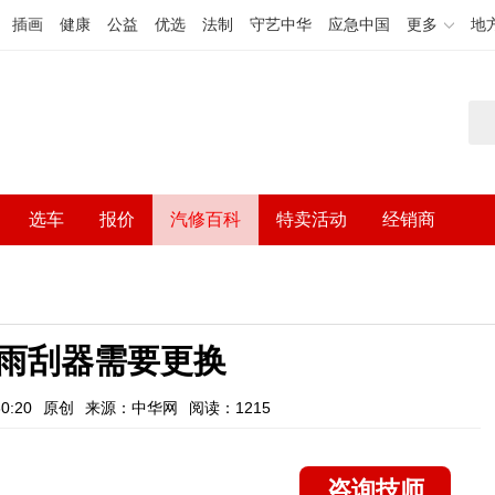
插画
健康
公益
优选
法制
守艺中华
应急中国
更多
地
选车
报价
汽修百科
特卖活动
经销商
雨刮器需要更换
0:20
原创
来源：中华网
阅读：1215
咨询技师