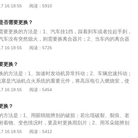
间都布满临时或持久的印痕，应该要更换雨刮片。3、由于雨
 16:18:55
阅读：5910
，刮拭时在夹板下面会产生一层薄雾，玻璃上产生细小条纹、
即更换雨刮片。4、刮拭的时候发出卡塔做响的声音，立即更
是否需要更换？
刮橡胶条变形，在刮拭后玻璃会呈现水膜状态，立即更换雨刮
需要更换的方法是：1、汽车挂1挡，踩着刹车或者拉起手刹，
的重要组成部分，能起到清洁挡风玻璃、保证驾车视野清晰的
汽车没有突然熄火，则需要换离合器片；2、当车内的离合器
换离合器片；3、离合器片磨损过大，爬坡马力不足时进行更
 16:18:55
阅读：5726
严重的影响有：1、汽车打滑，动力不足；2、无法启动汽车，
坡性能低下，耗油量增加。离合器片的作用是：1、利于汽车起
要更换？
系统压力过大而损坏；3、降低扭振冲击。
换的方法是：1、加速时发动机异常抖动；2、车辆怠速抖动；
花塞是汽油机点火系统的重要元件，将高压电引入燃烧室，使
生火花，点燃气缸中的可燃混合气，其组成是：接线螺母、绝
 16:18:55
阅读：5454
中心电极、侧电极、外壳。火花塞更换周期根据材质分为：
0000公里左右更换；2、铂金火花塞40000公里左右更换；3、
更换？
到80000公里左右更换。
的方法是：1、用眼睛能辨别的破损：若出现破裂、裂痕、老
附着物、变色情况时，要及时更换雨刮片；2、用耳朵能辨别
经从骨架中脱落，每次刮拭时都会拍打前挡风玻璃，发出跳
 16:18:55
阅读：5412
音，此时要更换雨刮片。雨刮器指安装在挡风玻璃前的片式结