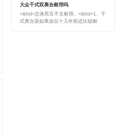
室，最后形成废气排出，就可以让三元
无法制作，需要将车辆送到修理厂或4s
造成烧机油。<&list>3、机油粘度。使用
大众干式双离合耐用吗
催化器得到清洗，排气管堵塞的情况就
店；<&list>2.车辆半轴套管防尘罩破
机油粘度过小的话，同样会有烧机油现
<&list>总体而言不太耐用。<&list>1、干
能够得到解决。
裂，破裂后会出现漏油现象，使半轴磨
象，机油粘度过小具有很好的流动性，
式离合器如果放在十几年前还比较耐
损严重，磨损的半轴容易损坏，产生异
容易窜入到气缸内，参与燃烧。<&list>
用，但是由于现在的汽车发动机动力输
响；<&list>3.稳定器的转向胶套和球头
4、机油量。机油量过多，机油压力过
出越来越高，使得干式离合器散热不足
老化，一般是使用时间过长造成的。解
大，会将部分机油压入气缸内，也会出
的缺陷也逐渐暴露出来。<&list>2、由于
决方法是更换新的质量好的转向橡胶套
现烧机油。<&list>5、机油滤清器堵塞：
干式双离合的工作环境暴露在空气中，
和球头。
会导致进气不畅，使进气压力下降，形
而离合器的散热也是通离合器罩上面的
成负压，使机油在负压的情况下吸入燃
几个小孔来进行散热。但是在行驶过程
烧室引起烧机油。<&list>6、正时齿轮或
中变速箱需要换挡，就不得不使得离合
链条磨损：正时齿轮或链条的磨损会引
器频繁工作。<&list>3、长时间的低速行
起气阀和曲轴的正时不同步。由于轮齿
驶以及过于频繁的启停，导致离合器的
或链条磨损产生的过量侧隙，使得发动
温度不断升高，而低速行驶时空气流动
机的调节无法实现：前一圈的正时和下
效率不高，无法将离合器中的热量有效
一圈可能就不一样。当气阀和活塞的运
的带走，导致离合器内部的温度不断升
动不同步时，会造成过大的机油消耗。
高，加速离合器的磨损。
解决方法：更换正时齿轮或链条。<&list
>7、内垫圈、进风口破裂：新的发动机
设计中，经常采用各种由金属和其他材