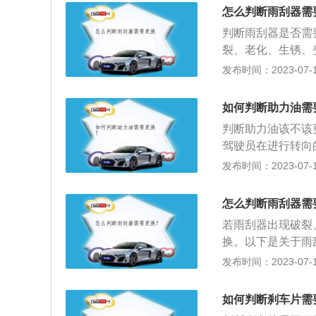
拨动雨刮，喷些雨
刮了。如果不更换
怎么判断雨刮器需
更换雨刮片了。1
迹。挡风玻璃上有
判断雨刮器是否需
围的时候，可以更
致雨刷器胶条不是
裂、老化、生锈、
且在整个空间都布
构损坏都会导致此
2、用你的耳朵倾
发布时间：2023-07-17
刮橡胶条出现磨损
器的重要组成部分
且每一次使用时都
雾及线状残留，立
跃、抖动等，那么
换雨刮片；5、由
如何判断助力油需
坐在驾驶位置时，
雨刮片。
判断助力油该不该
所擦拭的区域便可
驾驶员在进行转向
进行干刮，只有在
变沉，很可能就是
发布时间：2023-07-17
清理雨刮器，雨刮
于助力油的相关信
生的摩擦力。此外
殊液体，通过液压
老化、开裂等。
怎么判断雨刮器需
油液以及减震油液
若雨刮器出现破裂
第一类机械式液压
换。以下是关于雨
助力转向系统。
的重要附件，作用
发布时间：2023-07-17
全具有重要的作用
以及带有电控单元
如何判断刹车片需
发动机的真空度降