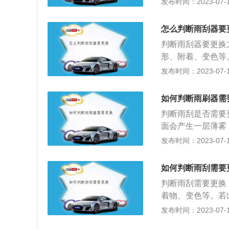
发布时间：2023-07-17
把刹车踩得更深才
音：如果在轻点刹
怎么判断雨刮器要
示灯：如果仪表板
判断雨刮器要更换
漏油：刹车分泵漏
形、附着、变色等
有多厚，都必须要
的损伤：骨架上有
发布时间：2023-07-17
不该更换刹车片，
异常声音。建议及
至4万公里时就应
搅拌一下雨刮器，
如何判断雨刷器需
磨损，擦拭时夹板
判断雨刮是否需要
物。立即更换雨刮
面会产生一层薄雾
雨刮胶条变形，擦
2、刮拭的时候发
发布时间：2023-07-17
刮拭后玻璃会呈现
的是在雨刮器刮过
如何判断雨刮需要
况的产生主要是平
判断雨刮需要更换
就会形成一层油膜
着物、变色等。若
水膜，出现刮不干
损：橡胶条已经从
发布时间：2023-07-17
出现刮擦异响。雨
动等异常声音。建
表现就是雨刷器在