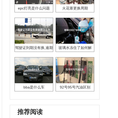
epc灯亮是什么问题
火花塞更换周期
驾驶证到期没有换,逾期
玻璃水冻住了如何解
怎么办??
决？
bba是什么车
92号95号汽油区别
推荐阅读