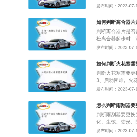
时，并且在整个空
发布时间：2023-07-17
刮橡胶条出现磨损
雾及线状残留，立
如何判断离合器片
换雨刮片。5、雨
判断离合器片是否
片。雨刮是雨刷器
松离合器起步时，
作用。
踏板变高，需要更
发布时间：2023-07-17
换。离合器片磨损
点火困难；3、爬
如何判断火花塞需
步；2、防止传动
判断火花塞需要更
3、启动困难。火
其跳过电极间隙产
发布时间：2023-07-17
缘体、接线螺杆、
1、镍合金火花塞2
怎么判断雨刮器要
铱金火花塞60000
判断雨刮器要更换
化、生锈、变形、
的破损：橡胶条已
发布时间：2023-07-17
跃、抖动等异常声