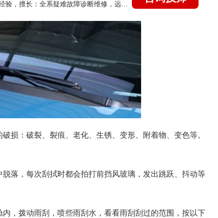
国家认证的汽车维修技师，21年技术维修和培训经验，擅长：全系疑难故障诊断维修，远程维修技术指导
的破损：破裂、裂痕、老化、生锈、变形、附着物、变色等。
中脱落，每次刮拭时都会拍打前挡风玻璃，发出跳跃、抖动等
舱内，拨动雨刮，喷些雨刮水，看看雨刮刮过的范围，按以下