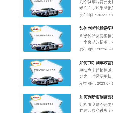
判断刹车片需要更
模糊。真空雨刮器
米左右，如果磨损
音：刹车片两侧的
发布时间：2023-07-17
示：有些车型会有
盘，导致电阻变化
如何判断轮胎需要
示。
判断轮胎需要更换
一个突起的横条，
记处，说明轮胎需
发布时间：2023-07-17
背面朝上菊花根部
以继续使用旧轮胎
如何判断刹车鼓需
胎。3、从轮胎使
更换刹车鼓根据以
时间从出厂时间开
分之一时需要更换
胎，因为这时候橡
车鼓。3.观察刹
发布时间：2023-07-17
的弹性，继续使用
更换刹车鼓的方法
损：如果发现轮胎
丝，取下刹车分泵
异物扎到等受损情
如何判断雨刮需要
装支架，安装新的
判断雨刮是否需要
临时印痕穿过整个