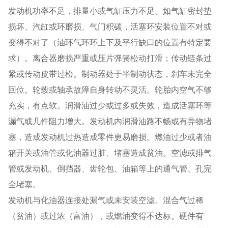
发动机功率不足，排量小或气缸压力不足。如气缸密封垫
损坏、汽缸或环磨损、气门积碳，活塞环安装位置不对或
变得不对了（油环气环环上下及平行缺口的位置有特定要
求）。离合器磨损严重或压片弹簧松动打滑；传动链条过
紧或传动皮带过松。制动器处于半制动状态，刹车未完全
回位。轮毂或轴承故障自身转动不灵活。轮胎内空气不够
充实，有点软。润滑油过少或过多或失效，造成活塞环等
漏气或几件阻力增大。发动机内润滑油路不畅或有异物堵
塞，造成发动机过热造成零件更易磨损。燃油过少或者油
箱开关或油管或化油器过脏、堵塞造成贫油。空滤或排气
管或发动机、倒挡器、齿轮包、油箱等上的通气管、孔完
全堵塞。
发动机与化油器连接处漏气或未安装空滤。混合气过稀
（贫油）或过浓（富油），或燃油变得不达标。硬件有