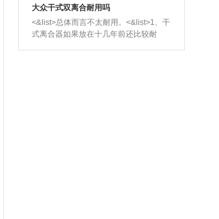
室，最后形成废气排出，就可以让三元
无法制作，需要将车辆送到修理厂或4s
造成烧机油。<&list>3、机油粘度。使用
大众干式双离合耐用吗
催化器得到清洗，排气管堵塞的情况就
店；<&list>2.车辆半轴套管防尘罩破
机油粘度过小的话，同样会有烧机油现
<&list>总体而言不太耐用。<&list>1、干
能够得到解决。
裂，破裂后会出现漏油现象，使半轴磨
象，机油粘度过小具有很好的流动性，
式离合器如果放在十几年前还比较耐
损严重，磨损的半轴容易损坏，产生异
容易窜入到气缸内，参与燃烧。<&list>
用，但是由于现在的汽车发动机动力输
响；<&list>3.稳定器的转向胶套和球头
4、机油量。机油量过多，机油压力过
出越来越高，使得干式离合器散热不足
老化，一般是使用时间过长造成的。解
大，会将部分机油压入气缸内，也会出
的缺陷也逐渐暴露出来。<&list>2、由于
决方法是更换新的质量好的转向橡胶套
现烧机油。<&list>5、机油滤清器堵塞：
干式双离合的工作环境暴露在空气中，
和球头。
会导致进气不畅，使进气压力下降，形
而离合器的散热也是通离合器罩上面的
成负压，使机油在负压的情况下吸入燃
几个小孔来进行散热。但是在行驶过程
烧室引起烧机油。<&list>6、正时齿轮或
中变速箱需要换挡，就不得不使得离合
链条磨损：正时齿轮或链条的磨损会引
器频繁工作。<&list>3、长时间的低速行
起气阀和曲轴的正时不同步。由于轮齿
驶以及过于频繁的启停，导致离合器的
或链条磨损产生的过量侧隙，使得发动
温度不断升高，而低速行驶时空气流动
机的调节无法实现：前一圈的正时和下
效率不高，无法将离合器中的热量有效
一圈可能就不一样。当气阀和活塞的运
的带走，导致离合器内部的温度不断升
动不同步时，会造成过大的机油消耗。
高，加速离合器的磨损。
解决方法：更换正时齿轮或链条。<&list
>7、内垫圈、进风口破裂：新的发动机
设计中，经常采用各种由金属和其他材