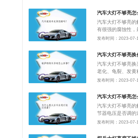
灯罩里面，经过高
期检查灯泡、线路
车灯具：产生的水
汽车大灯不够亮怎
可靠。如果触点松
在灯罩上，所以显
丝。如果触点被氧
汽车大灯不够亮的
起照明作用的只有
有很强的腐蚀性，
性，其性质温和并
发布时间：2023-07-17
会增加大灯亮泽度
现有模糊或是划痕
汽车大灯不够亮换
干净，再用软布或
汽车大灯不够亮换
老化、龟裂、发黄
车漆；2、根据前
发布时间：2023-07-17
干；4、使用雾化
车前照灯、汽车l
汽车大灯不够亮怎
度；2、在雨天、
汽车大灯不够亮的
节器电压是否调的
灯搭铁接触不良；
发布时间：2023-07-17
5、车灯保险丝损
配光镜和反射镜之