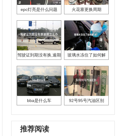
epc灯亮是什么问题
火花塞更换周期
驾驶证到期没有换,逾期
玻璃水冻住了如何解
怎么办??
决？
bba是什么车
92号95号汽油区别
推荐阅读