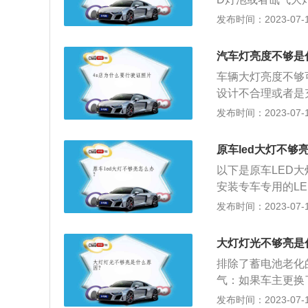
使前照灯的照明性
灯其实与普通的卤
发布时间：2023-07-17
车夜间会车时，两
1、寿命长，一般
全。3、为了保证
高，属于环保产品
汽车灯亮度不够是
整前照灯的光束。
很多；2、色温柔和
接触性能良好，接
车辆大灯亮度不够
生电流冲击，烧坏
设计不合理或者是
降低。
短路、灯丝烧断、
发布时间：2023-07-17
开关损坏。故障判
探测，找出某个地
原车led大灯不够
灯，作为汽车的眼
以下是原车LED
在日常驾驶中，应
安装专车专用的L
忽略的。车辆大灯
照射效果改善不大
发布时间：2023-07-17
主要的组成部分。
有偏移，直接更换
的好坏在一定程度
基础上对远光位增
首先应注意参数的
大灯灯光不够亮是
好，不过需要拆开
项：保持前照灯透
排除了蓄电池老化
卤素灯泡更换氙气
明性能降低50%
气：如果车主更换
素灯座，安上透镜
车距离150米时
会让灯泡受热更厉
发布时间：2023-07-17
亮度也很高。
灯的性能，更换前