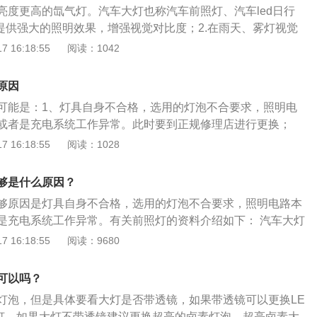
射问题，让车灯变亮，需要拆开大灯，再安装透镜。9、更换
亮度更高的氙气灯。汽车大灯也称汽车前照灯、汽车led日行
灯的色温高低可调，亮度也很高，可以适用于各种路面，驾驶
.提供强大的照明效果，增强视觉对比度；2.在雨天、雾灯视觉
灯换成氙气大灯。10、更换继电器。车灯继电器或组合开关损坏，
让对方车辆提前发现目标。导致汽车大灯不亮的原因有很多
 16:18:55
阅读：1042
不够亮，需要更换继电器或组合开关。
泡烧坏。所以汽车大灯也是需要做好保养的。汽车大灯不够亮
的灯泡烧坏；2.车灯搭铁接触不良；3.车灯继电器或组合开关损
原因
短路、断路；5.车灯保险丝损坏。汽车大灯的保养方法是：1.定
可能是：1、灯具自身不合格，选用的灯泡不合要求，照明电
性，发现配光镜和反射镜之间密封圈损坏，需及时更换；2.定
或者是充电系统工作异常。此时要到正规修理店进行更换；
变黑，光度减小时需更换；3.定期请洁灯泡上尘土和污渍。汽
。前照灯的电源线短路、灯丝烧断、保险丝烧毁；前照灯开关
 16:18:55
阅读：1028
法：1.检查前大灯老化、龟裂、发黄程度并且使用遮蔽胶将前
或闭合；前照灯的开关损坏。解决方法：故障判断和排除应首
，防止打磨时伤到车漆；2.根据前大灯严重程度选用砂纸；3.
根据灯具系统的线路顺序进行探测，找出某个地方的断路或短
使用电吹风吹干；4.使用雾化杯加热熏大灯，将前大灯壳熏烤
够是什么原因？
到专业维修店进行更换，维修。汽车前照灯也称汽车大灯、汽
够原因是灯具自身不合格，选用的灯泡不合要求，照明电路本
作为汽车的眼睛，前照灯与夜间开车或坏天气条件下的安全驾驶
是充电系统工作异常。有关前照灯的资料介绍如下： 汽车大灯
驾驶中，应合理的使用前照灯保证行车安全，车灯的使用及保
灯，也称汽车前照灯、汽车LED日行灯。汽车大灯作为汽车的眼
 16:18:55
阅读：9680
。车辆大灯是夜晚行车时照明前方道路的主要光源，也是汽车
主的外在形象，更与夜间开车或坏天气条件下的安全驾驶紧密
组成部分。汽车前照灯的状况将直接影响到行车的安全性和可
的作用： 汽车大灯位于汽车的前部，主要起照明和信号作用，日
在一定程度上与汽车灯泡的品质有密切的关系，所以应选用合
可以吗？
可忽略。汽车大灯发出的光可以照亮车体前方的道路情况，使
注意参数的一致性，即电压、功率应与原车一致。汽车前照灯
灯泡，但是具体要看大灯是否带透镜，如果带透镜可以更换LE
行车。
保持前照灯透镜清洁，尤其是雨雪天气行车时，泥尘等污垢会
灯，如果大灯不带透镜建议更换超亮的卤素灯泡。超亮卤素大