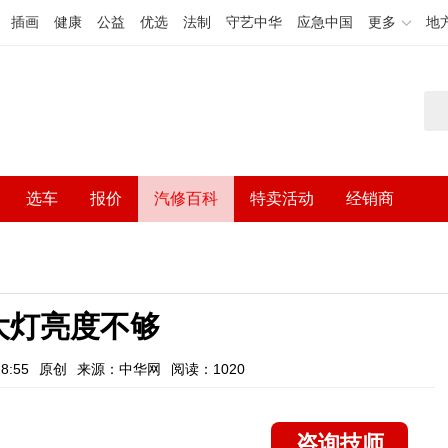
插画
健康
公益
优选
法制
守艺中华
应急中国
更多
地
选车
报价
汽修百科
特卖活动
经销商
大灯亮度不够
8:55
原创
来源：中华网
阅读：1020
咨询技师