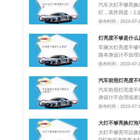
灯近光和远光的散
汽车大灯不够亮换
度。
氙气大灯。氙气大
灯，其作用是：1
员可以把led大
效果较差的环境中
发布时间：2023-07-17
也会导致汽车大灯
种，例如车灯的灯
的原因是：1.车灯
灯亮度不够是什么
坏；4.车灯电源线
车辆大灯亮度不够
期检查大灯的密封
路本身设计不合理
期清洁反射镜，其
2、相关部件损坏
发布时间：2023-07-17
车前大灯修复的方
的双金属接触不良
大灯周围进行遮蔽
先确定诊断范围，
水洗干净后晾干或
汽车前照灯亮度不
路，根据具体情况
透明后即可。
汽车前照灯亮度不
车LED日行灯，
身设计不合理或者
紧密联系，在日常
的简介： 汽车大
发布时间：2023-07-17
养，是不可忽略的
睛，不仅关系到车
电器系统中主要的
联系。 汽车大灯
靠性。品质的好坏
大灯不够亮换灯泡
常的使用及保养不
适的灯泡，首先应
大灯不够亮可以换
驾驶者在黑夜安全
的注意事项：1、
D灯泡或者氙气大