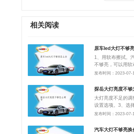
相关阅读
原车led大灯不够
1、用软布擦拭。
不够亮，可以用软
有很好的清洁作用
发布时间：2023-07-17
拭。3、用牙膏擦
黄色灯罩变得更亮
探岳大灯亮度不够
不好，灯罩的外部
大灯亮度不足的调
汽车的灯泡的功率
设置选项。3、选
前，需要先改动汽
机舱大灯后面有两
发布时间：2023-07-17
光线弯曲或者散光
面墙，并且地面一
钮，通过旋转按钮
灯灯泡位置，延伸
会导致大灯不太亮
汽车大灯不够亮换
线，将近光灯的照