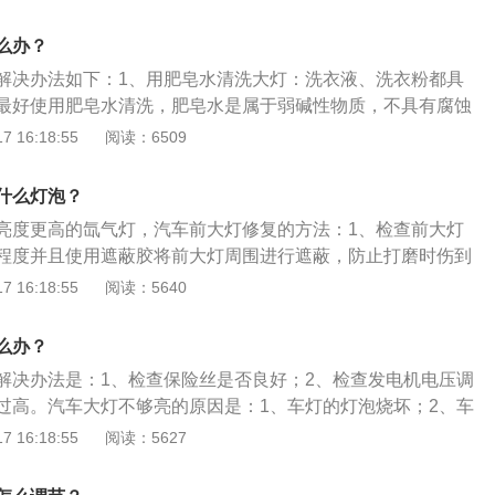
温热烤后的水蒸气就完全蒸化在灯罩上，所以显得黄。2、汽
插座和地线有无氧化和松动，确保连接器接触性能良好，接地
蒸气会附着在灯罩里面，经过高温烘烤后的水蒸气就完全蒸化
么办？
动，打开前照灯时，由于电路的通断会产生电流冲击，烧坏灯
得黄，不够亮。汽车灯具按用途可分为照明和辅助两种，其中
化，由于触点压降的增加，灯泡的亮度会降低。
解决办法如下：1、用肥皂水清洗大灯：洗衣液、洗衣粉都具
前大灯和部分汽车装备的雾灯，其余均属于辅助灯。
最好使用肥皂水清洗，肥皂水是属于弱碱性物质，不具有腐蚀
具有较高的清洁能力，不仅能够清除大灯表面的污垢，而且还
 16:18:55
阅读：6509
。2、在擦车布上涂上牙膏：用画圈的方式擦拭车灯，如果发
的地方，可以再加点牙膏用力擦，擦干净后用清水把牙膏冲洗
什么灯泡？
纸巾擦干大灯即可。
亮度更高的氙气灯，汽车前大灯修复的方法：1、检查前大灯
程度并且使用遮蔽胶将前大灯周围进行遮蔽，防止打磨时伤到
大灯严重程度选用砂纸；3、水洗干净后晾干或使用电吹风吹
 16:18:55
阅读：5640
杯加热熏大灯，将前大灯壳熏烤透明后即可。汽车大灯也称汽
ed日行灯，其作用是：1、提供强大的照明效果，增强视觉对比
么办？
雾灯视觉效果较差的环境中让对方车辆提前发现目标。
解决办法是：1、检查保险丝是否良好；2、检查发电机电压调
过高。汽车大灯不够亮的原因是：1、车灯的灯泡烧坏；2、车
3、车灯继电器或组合开关损坏；4、车灯电源线短路、断路；
 16:18:55
阅读：5627
坏。汽车大灯的保养方法是：1、定期检查大灯的密封性，发现
间密封圈损坏，需及时更换；2、定期清洁反射镜，其变黑，