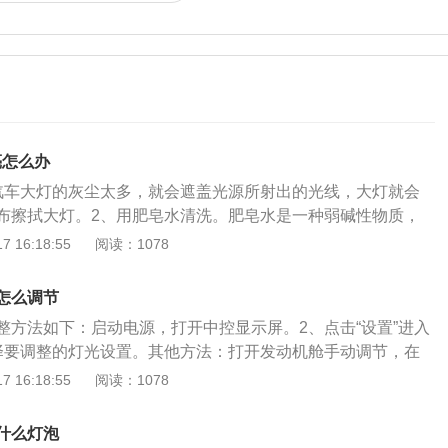
亮怎么办
汽车大灯的灰尘太多，就会遮盖光源所射出的光线，大灯就会
布擦拭大灯。2、用肥皂水清洗。肥皂水是一种弱碱性物质，
，可以把浸泡好的肥皂水倒在大灯表面，再用软海绵反复擦
 16:18:55
阅读：1078
拭。在抹布上抹一点牙膏，再用抹布擦拭汽车大灯，就可以让
，最后用清水冲洗干净。4、更换灯罩。汽车大灯的灯罩质量
怎么调节
褪色，大灯就会不够亮，可以更换新的灯罩。5、更换灯泡。
整方法如下：启动电源，打开中控显示屏。2、点击“设置”进入
不够，导致亮度不够，需要更换大功率的灯泡。在更换灯泡
择要调整的灯光设置。其他方法：打开发动机舱手动调节，在
车的电路，避免换灯泡后线路损坏。6、通过旋转按钮调节。
个螺母，用工具即可调整大灯高度。找一个光线暗的地方及一
 16:18:55
阅读：1078
，就会导致大灯不够亮，驾驶员可以在大灯后面找到旋转按
定要平。然后将车辆垂直于墙面停好，尽量贴近。将手放在大
调节光线。7、修理照明系统。汽车的照明系统出现问题，也
画水平线用胶带在墙上做标记。这个标记是大灯安装高度水平
，需要去4s店修理照明系统。8、增加透镜。透镜可以解决车
什么灯泡
射高度调整在低于该水平线下约一拳的距离，是比较合适的角