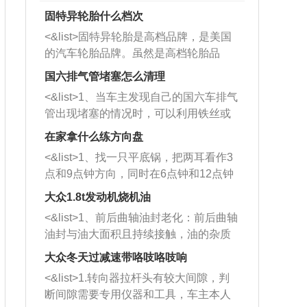
固特异轮胎什么档次
<&list>固特异轮胎是高档品牌，是美国
的汽车轮胎品牌。虽然是高档轮胎品
牌，但是中高低端的轮胎都有生产，这
国六排气管堵塞怎么清理
也是为了更好的开拓市场。
<&list>1、当车主发现自己的国六车排气
管出现堵塞的情况时，可以利用铁丝或
者是细棍，直接将杂物给取出来，如果
在家拿什么练方向盘
堵塞情况比较严重，也可以采取应急措
<&list>1、找一只平底锅，把两耳看作3
施。 <&list>2、直接利用木棍将所有的
点和9点钟方向，同时在6点钟和12点钟
杂物推到排气管里面的位置处，然后将
方向做一个标记。 <&list>2、双手握住
三元催化器拆解开，就可以将堵塞的东
大众1.8t发动机烧机油
平底锅两耳，然后往左打半圈、一圈、
西取出来。但如果是因为积碳过多引起
<&list>1、前后曲轴油封老化：前后曲轴
一圈半的练习，往右同样也要打相同的
的堵塞，就需要将三元催化器泡在草酸
油封与油大面积且持续接触，油的杂质
圈数。 <&list>3、最后强调要反复练
中进行清洗。 <&list>3、也可以利用清
和发动机内持续温度变化使其密封效果
习，这样就可以形成肌肉记忆，在真实
大众冬天过减速带咯吱咯吱响
洗剂对堵塞的情况得到解决，将清洗剂
逐渐减弱，导致渗油或漏油。<&list>2、
驾驶车辆时，不需要记忆也能打好方
放在燃油箱中，与燃油混合后，车辆启
<&list>1.转向器拉杆头有较大间隙，判
活塞间隙过大：积碳会使活塞环与缸体
向。
动时，就可以和汽油一起进入到燃烧
断间隙需要专用仪器和工具，车主本人
的间隙扩大，导致机油流入燃烧室中，