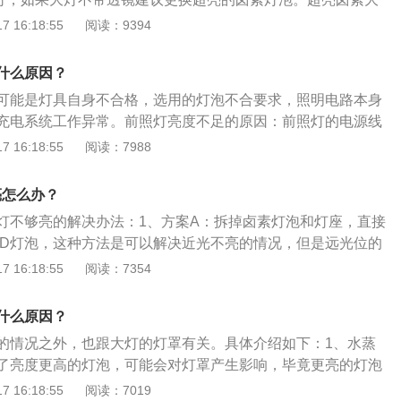
能降低50%。有些车型配备了前照灯刮水器和洒水器。2、两
素大灯没什么区别，就是钨丝发光更亮。LED灯泡的优点：
 16:18:55
阅读：9394
车距离150米时，关闭大灯远光灯，使用近光灯，确保行车安
可达几万乃至十万小时；2、高效率、低能耗；3、光线质量
前照灯的性能，更换前照灯后或每行驶10000公里后，检查和调
，基本上无辐射。氙气大灯优点：1、亮度高，比卤素灯泡亮
什么原因？
定期检查灯泡、线路插座和地线有无氧化和松动，确保连接器
；3、寿命较长，约为3000小时。
地可靠。如果触点松动，打开前照灯时，由于电路的通断会产
可能是灯具自身不合格，选用的灯泡不合要求，照明电路本身
灯丝。如果触点被氧化，由于触点压降的增加，灯泡的亮度会
充电系统工作异常。前照灯亮度不足的原因：前照灯的电源线
保险丝烧毁；前照灯开关的双金属接触不良或闭合；前照灯的
 16:18:55
阅读：7988
断和排除应首先确定诊断范围，根据灯具系统的线路顺序进行
方的断路或短路。汽车前照灯也称汽车大灯、汽车LED日行
亮怎么办？
睛，前照灯与夜间开车或坏天气条件下的安全驾驶紧密联系，
大灯不够亮的解决办法：1、方案A：拆掉卤素灯泡和灯座，直接
合理的使用前照灯保证行车安全，车灯的使用及保养，是不可
ED灯泡，这种方法是可以解决近光不亮的情况，但是远光位的
是夜晚行车时照明前方道路的主要光源，也是汽车电器系统中
，主要是由于LED波长短、色温高，聚焦点和原车的卤素灯泡
 16:18:55
阅读：7354
汽车前照灯的状况将直接影响到行车的安全性和可靠性。品质
LED灯泡导致远光发散，照射距离近。2、方案B：在方案A的
上与汽车灯泡的品质有密切的关系，所以应选用合适的灯泡，
加透镜，这种方法可以解决近光和远光的散射问题，效果比较
一致性，即电压、功率应与原车一致。汽车前照灯的注意事
什么原因？
大灯安装透镜。3、方案C：由于LED的色温太高，可以考虑为
镜清洁，尤其是雨雪天气行车时，泥尘等污垢会使前照灯的照
的情况之外，也跟大灯的灯罩有关。具体介绍如下：1、水蒸
大灯，一般安装氙气大灯需要拆开大灯，需要切割掉原来的卤
。有些车型配备了前照灯刮水器和洒水器。两车夜间会车时，两
了亮度更高的灯泡，可能会对灯罩产生影响，毕竟更亮的灯泡
和灯座，由于氙气大灯的色温高低可调，可以适应多种路面，
，关闭大灯远光灯，使用近光灯，确保行车安全。为了保证前照
害。一旦密封不好，有水进去之后，产生的水蒸气就会附着在
 16:18:55
阅读：7019
照灯后或每行驶10000公里后，检查和调整前照灯的光束。定