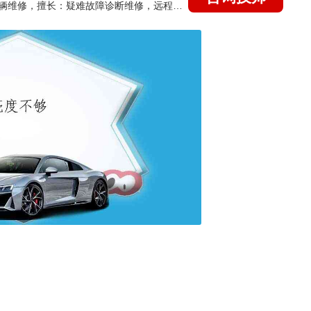
国家认证的汽车维修技师，15年德美日等各系车辆维修，擅长：疑难故障诊断维修，远程维修技术指导