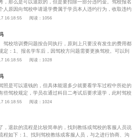
考，那么是可以退款的，但是要扣除一部分违约金。驾校报名
进行练习即可。机动车驾驶员培训业务是指以培训学员的机动
个人原因向驾校申请退学费属于学员本人违约行为，收取违约
培训道路运输驾驶人员的从业能力为教学任务，为社会公众有
参与任何科目考试的情况下收取学费的一定比例，如果已经参
 16:18:55
阅读：1056
务的活动。包括对初学机动车驾驶人员、增加准驾车型的驾驶
试会收取相应考试费，具体的收费还是根据报名时签订的协
驶人员所进行的驾驶培训、继续教育以及机动车驾驶员培训教
费和学费，学员与驾校已然形成了驾驶培训合同关系，当事双
吗
典》有关条款来处理。如果学员交费后驾校搬离原校址造成学
。驾校培训费问题按合同执行，原则上只要没有发生的费用都
则属于驾校原因，若当事双方就有关事项未达成新的协议，学
规定：1、报名学车后，因驾校方问题需要更换驾校。可以到
部或部分学费。若系由于学员个人原因，交费后自己发现距离
位进行举报，以维护自己的合法权益；2、科目一学完后，因
 16:18:55
阅读：1028
个人原因，驾校是不会退费的。建议与驾校先行协商，协商不
换驾校。由于是驾校方面的原因，学员可以与驾校进行协商，
关部门解决。综上所述，驾校报名后是能够退款的，但至于退
以联系其他相关单位进行协商；3、科目一学完后，自己因故
习的进程以及您退款的原因。相应的会从中取走一些钱。
吗
校协商处理。4、报名学车后，自己原因不能去学车需要更换
驾照是可以退钱的，但具体能退多少就要看学车过程中所处的
有些驾校规定，学员在通过科目二考试后要求退学，此时驾校
体如何还要根据当初和驾校所签订的合同协商。关于驾校退费
 16:18:55
阅读：1024
区为例，驾驶人培训有关规定，切实维护学员利益，汽车驾驶
标准如下：一、学员报名后查体不合格，不收取任何费用。
未参加科目一考试的学员，本人未参加培训的全额退款。其中
了，退款的流程是比较简单的，找到教练或驾校的客服人员说
、学员体检合格且参加过科目一考试的学员，本人直接到驾校
流程如下：1、找到驾校教练或客服人员，与之进行协商、沟
手续，扣除已培训学时费后退还余额。四、参加了科目二或科