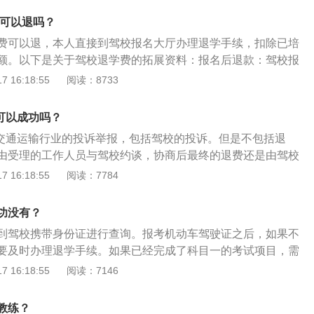
因驾校方问题需要更换驾校。案例：某学员报名两个月因校方
费可以退吗？
。可以到交管部门或相关单位进行举报，以维护自己的合法权
费可以退，本人直接到驾校报名大厅办理退学手续，扣除已培
额。以下是关于驾校退学费的拓展资料：报名后退款：驾校报
或体检不合格要求退学的学员，会扣服务费，也有部分驾校是
 16:18:55
阅读：8733
后退款：体检合格已取得驾校学籍，未参加科目一预约考试申
员，扣除管理费、协议上的违约金及已产生的制作卡费等。
费可以成功吗？
围是交通运输行业的投诉举报，包括驾校的投诉。但是不包括退
由受理的工作人员与驾校约谈，协商后最终的退费还是由驾校
区驾校不一样，所以退费也没有统一的标准。下列为驾校退费
 16:18:55
阅读：7784
体检：报名后，未参加体检或体检不合格要求退学者，扣服务
目一预约考试：体检合格已取得驾校学籍但未办理科目一预约
功没有？
学者，扣除建档、服务费。3、已在科目一预约考试申请单：
到驾校携带身份证进行查询。报考机动车驾驶证之后，如果不
目一预约考试申请单，参加驾校组织的理论培训，未参加科目
要及时办理退学手续。如果已经完成了科目一的考试项目，需
，扣除建档、服务费及理论培训费用。4、科目一考试未合
考试，或者是办理退学手续。下面是退档之后多久才能再次报
 16:18:55
阅读：7146
合格要求退学者，扣除建档、服务费，理论培训费用。5、科
、一般情况下，完成退档就可以重新报考驾校，但有些地方系
上车训练：科目一考试合格上车训练后要求退学者，除扣除建
情况，通常需要等待2-3天左右，具体时长还需根据当地而定，
培训费用外，按训练一小时扣除实车训练费用计算以IC卡计时
教练？