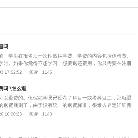
退吗
的。学生在报名后一次性缴纳学费。学费的内容包括体检费、
学时。如果你觉得不想学习，想要退还费用，你只需要在注册
以向驾校工作人员说明情况，凭发票退还费用。当学生报名参
 17:52:52
阅读：1145
须与驾校签订一份支付学费的合同。只要没有参加培训，没有
可以办理退费手续。当然驾校也有自己的退费标准，也是根据
费吗?怎么退
定的。如果学生参加培训和学习考试，科目越多，退款就越
可以退费的。但假如学员已经考了科目一或者科目二，那就退
下4个方法：1、接近性原则。最好是离家近的驾校，学开车的
的退费规则了，由于没有统一的退费标准，很难去界定详细费
用担心交通问题。2、驾校有自己的考场。一般来说，大型驾
比较简单的，找到教练或驾校的客服人员说明情况即可。具体
 10:00:23
阅读：1143
，这有助于考生减轻考试压力，帮助他们顺利通过考试。3、
到驾校教练或客服人员，与之进行协商、沟通，说明退学的原
。学员的通过率与教练有直接关系。如果有近距离的教练，可
款项，并要求驾校提供转校证明，方便日后到别的驾校报考。
过程中的压力。4、驾校就是帮助人们掌握驾驶技术，并教会
驾校报考，那么需要去车管所提出自己的电子档案；3、根据原
明开车并协助其通过车管部门的考试取得驾驶证的培训单位。