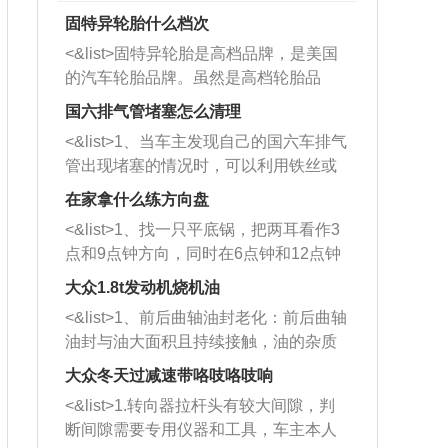
固特异轮胎什么档次
<&list>固特异轮胎是高档品牌，是美国
的汽车轮胎品牌。虽然是高档轮胎品
牌，但是中高低端的轮胎都有生产，这
国六排气管堵塞怎么清理
也是为了更好的开拓市场。
<&list>1、当车主发现自己的国六车排气
管出现堵塞的情况时，可以利用铁丝或
者是细棍，直接将杂物给取出来，如果
在家拿什么练方向盘
堵塞情况比较严重，也可以采取应急措
<&list>1、找一只平底锅，把两耳看作3
施。 <&list>2、直接利用木棍将所有的
点和9点钟方向，同时在6点钟和12点钟
杂物推到排气管里面的位置处，然后将
方向做一个标记。 <&list>2、双手握住
三元催化器拆解开，就可以将堵塞的东
大众1.8t发动机烧机油
平底锅两耳，然后往左打半圈、一圈、
西取出来。但如果是因为积碳过多引起
<&list>1、前后曲轴油封老化：前后曲轴
一圈半的练习，往右同样也要打相同的
的堵塞，就需要将三元催化器泡在草酸
油封与油大面积且持续接触，油的杂质
圈数。 <&list>3、最后强调要反复练
中进行清洗。 <&list>3、也可以利用清
和发动机内持续温度变化使其密封效果
习，这样就可以形成肌肉记忆，在真实
大众冬天过减速带咯吱咯吱响
洗剂对堵塞的情况得到解决，将清洗剂
逐渐减弱，导致渗油或漏油。<&list>2、
驾驶车辆时，不需要记忆也能打好方
放在燃油箱中，与燃油混合后，车辆启
<&list>1.转向器拉杆头有较大间隙，判
活塞间隙过大：积碳会使活塞环与缸体
向。
动时，就可以和汽油一起进入到燃烧
断间隙需要专用仪器和工具，车主本人
的间隙扩大，导致机油流入燃烧室中，