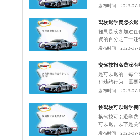
通，说明退学的原
发布时间：2023-07-17
目三培训的学员要
到别的驾校报考。
五、车管所考试费
子档案，携带身份
驾校退费打123
驾校退学费怎么退
新驾校进行练习即
况时，是可以通过拨
如果是没参加过任
同，毕竟驾校在定
2328电话来维护
费的百分之二十违
但如今公安部要求
管理驾校是他们的
退学的，扣体检服
发布时间：2023-07-17
至于会不会遇到不
单要求退学的，扣
328的工作人员一
驾校组织的理论培
交驾校报名费没有
训费用。科目一考
是可以退的，每个
一考试合格上车训
种违约行为，需要
练一小时扣除实车
档费，体检费，报
发布时间：2023-07-17
完科目二，或者由
机动车驾驶员培训
考前要求退费的，
学员的机动车驾驶
用上狮子大开口的
换驾校可以退学费
社会公众有偿提供
话）或12315（
换驾校可以退学费
车型的驾驶人员和
可以退。以下是关
驶员培训教练场经
以，只要学员在选
发布时间：2023-07-17
签订的协议来，工