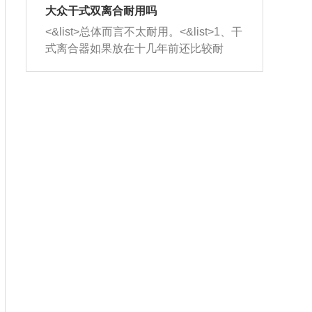
室，最后形成废气排出，就可以让三元
无法制作，需要将车辆送到修理厂或4s
造成烧机油。<&list>3、机油粘度。使用
大众干式双离合耐用吗
催化器得到清洗，排气管堵塞的情况就
店；<&list>2.车辆半轴套管防尘罩破
机油粘度过小的话，同样会有烧机油现
<&list>总体而言不太耐用。<&list>1、干
能够得到解决。
裂，破裂后会出现漏油现象，使半轴磨
象，机油粘度过小具有很好的流动性，
式离合器如果放在十几年前还比较耐
损严重，磨损的半轴容易损坏，产生异
容易窜入到气缸内，参与燃烧。<&list>
用，但是由于现在的汽车发动机动力输
响；<&list>3.稳定器的转向胶套和球头
4、机油量。机油量过多，机油压力过
出越来越高，使得干式离合器散热不足
老化，一般是使用时间过长造成的。解
大，会将部分机油压入气缸内，也会出
的缺陷也逐渐暴露出来。<&list>2、由于
决方法是更换新的质量好的转向橡胶套
现烧机油。<&list>5、机油滤清器堵塞：
干式双离合的工作环境暴露在空气中，
和球头。
会导致进气不畅，使进气压力下降，形
而离合器的散热也是通离合器罩上面的
成负压，使机油在负压的情况下吸入燃
几个小孔来进行散热。但是在行驶过程
烧室引起烧机油。<&list>6、正时齿轮或
中变速箱需要换挡，就不得不使得离合
链条磨损：正时齿轮或链条的磨损会引
器频繁工作。<&list>3、长时间的低速行
起气阀和曲轴的正时不同步。由于轮齿
驶以及过于频繁的启停，导致离合器的
或链条磨损产生的过量侧隙，使得发动
温度不断升高，而低速行驶时空气流动
机的调节无法实现：前一圈的正时和下
效率不高，无法将离合器中的热量有效
一圈可能就不一样。当气阀和活塞的运
的带走，导致离合器内部的温度不断升
动不同步时，会造成过大的机油消耗。
高，加速离合器的磨损。
解决方法：更换正时齿轮或链条。<&list
>7、内垫圈、进风口破裂：新的发动机
设计中，经常采用各种由金属和其他材