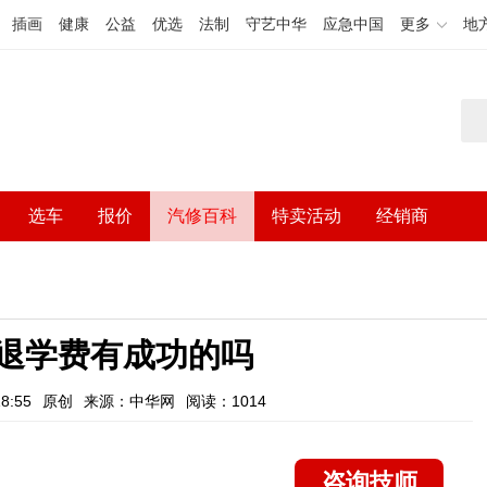
插画
健康
公益
优选
法制
守艺中华
应急中国
更多
地
选车
报价
汽修百科
特卖活动
经销商
驾校退学费有成功的吗
8:55
原创
来源：中华网
阅读：1014
咨询技师