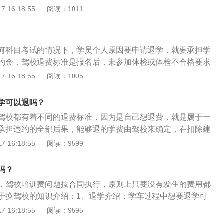
因，以及确认所退款项，并要求驾校提供转校证明，方便日后
 16:18:55
阅读：1011
求退学的：按驾校规定扣除各科目培训学时后，余额退还。
2、如果想到别的驾校报考，那么需要去车管所提出自己的电
用710元，按车管所有关规定到所在地交警大队车管所办理。
证、电子档案以及转校证明到新驾校报名，根据原学习进度到
45有用吗如果在退款的时候遇到麻烦或者驾校恶意拖欠退款的情
可。驾校能退多少钱关于退款，各个地区和驾校之间并不相
打12345来制约驾校的。除了12345以外，还可以通过拨打1
何科目考试的情况下，学员个人原因要申请退学，就要承担学
价和退款方面都是根据市场需求自行定价，并无统一的标准。
自身权益。由于12328是驾校主管部门交通运管局的投诉电话。
约金，驾校退费标准是报名后，未参加体检或体检不合格要求
，驾校都必须要有对应的退款机制，这一点会在合同上体现。
职责。驾校出现问题上面会问责他们。理论上应该是有用的。
务费。体检合格已取得驾校学籍但未办理科目一预约考试申请
 16:18:55
阅读：1005
作为，乱作为就很难说了。估计那是极少的情况。正常情况12
除建档服务费。已在驾管所办理科目一预约考试申请单，参加
定会过问的。
训，未参加科目一考试要求退学的，扣除建档服务费及理论培
学可以退吗？
试未合格要求退学的，扣除建档服务费、理论培训费用。科目
驾校都有着不同的退费标准，因为是自己想退费，就是属于一
练后要求退学的，除扣除建档服务费、理论培训费用外，按训
承担违约的全部后果，能够退的学费由驾校来确定，在扣除建
训练费用计算（以IC卡计时为准）。由于学员个人原因已参加
名费等等后退还。《机动车驾驶员培训管理规定》第二条从事
 16:18:55
阅读：9599
于学员个人原因超过规定期限的不退费。科目二考试合格，路
业务的，应当遵守本规定。机动车驾驶员培训业务是指以培训
不予退还学费。如果和驾校在退费上产生分歧，若是驾校在费
能力或者以培训道路运输驾驶人员的从业能力为教学任务，为
话，学员可尝试拨打12328（交通运输社会公益性服务监督电
吗？
驾驶培训服务的活动。包括对初学机动车驾驶人员、增加准驾
消费者投诉举报专线电话）进行举报。
，驾校培训费问题按合同执行，原则上只要没有发生的费用都
道路运输驾驶人员所进行的驾驶培训、继续教育以及机动车驾
于换驾校的知识介绍：1、退学介绍：学车过程中想要退学可
营等业务。
择驾校签证合同的时候，留言合同细则。只要按照当时跟驾校
 16:18:55
阅读：9595
本费以及培训费，会从缴纳的费用中相应扣除。2、转校规