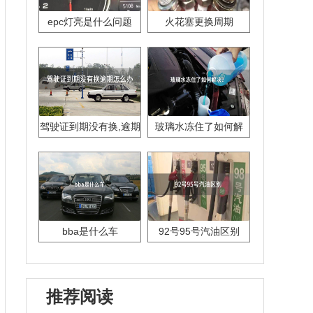
epc灯亮是什么问题
火花塞更换周期
驾驶证到期没有换,逾期
玻璃水冻住了如何解
怎么办??
决？
bba是什么车
92号95号汽油区别
推荐阅读