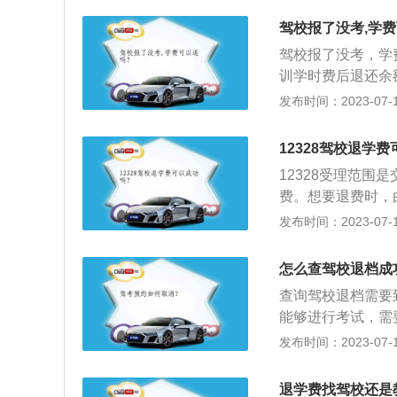
定：报名学车后，
驾校报了没考,学
原因科目一没有考
驾校报了没考，学
益。
训学时费后退还余
名后，未参加体检
发布时间：2023-07-17
全额退。取得学籍
请单要求退学的学
12328驾校退学
12328受理范
费。想要退费时，
支付。由于不同地
发布时间：2023-07-17
标准：1、未参加
费。2、未办理科
怎么查驾校退档成
考试申请单要求退
查询驾校退档需要
已在驾管所办理科
能够进行考试，需
一考试要求退学者
要在三年之内完成
发布时间：2023-07-17
格：科目一考试未
考驾校的信息：1
目一考试合格且已
统数据存在延迟的
档、服务费，理论
退学费找驾校还是