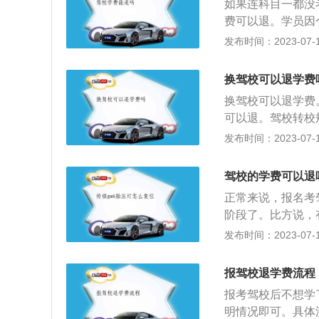
如果连科目一都没
学习进度到新驾校
费可以退。学员因
车驾驶能力或者以
金的标准是在没有
发布时间：2023-07-17
偿提供驾驶培训服
与了某些科目的考
人员和道路运输驾
议。既然交了报名
练场经营等业务。
换驾校可以退学费
方需要依据《民法
换驾校可以退学费
员学车距离变远，
可以退。驾校转校
员可以选择退还全
交管部门或相关单
发布时间：2023-07-17
驾校远，则属学员
驾校方问题想要更
成再通过法院或有
如果协商未果，可
多少，就要看您学
驾校的学费可以退
想要换驾校，与驾
正常来说，报名考
驾校。
阶段了。比方说，
是不会退款的，具
发布时间：2023-07-17
法律规定以部分地
人考试退费流程及
报驾校退学费流程
二、学员体检合格
报考驾校后不想学
不包含书本费。三
明情况即可。具体
报名大厅办理退学