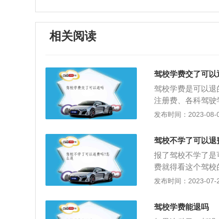
相关阅读
驾校学费交了可以
驾校学费是可以退
注册费、各科驾驶
时提供发票。您可
发布时间：2023-08-03
加驾校时，他们必
报名参加考试，就
驾校不学了可以退
学生的学习情况规
报了驾校不学了是
少。选择驾校有以
费就得看这个驾校
时候会更方便，不
用。退款的流程是
发布时间：2023-07-26
校都有自己的考场
流程如下：1、找
去认识驾校的教练
因，以及确认所退
以减轻学员在练车
驾校学费能退吗
2、如果想到别的
人们安全驾驶，文