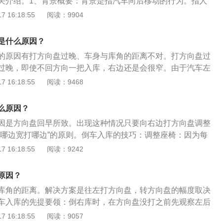
关介绍。1、背景概要：背景是指汽车向后移动的行为。指人
制好行驶路线，汽车的行驶路线主要取决于转动转向盘的快慢
、当看到左后视镜下边缘与车库门线重合时，踩下刹车，让车
”，由一辆车换乘另一辆车。倒车比前进运行困难，但主要视线
 16:18:55
阅读：9904
时，要看准边线，及时修正方向，使车保持正直。
意事项：速度慢，初学者和老手都必须注意。不仅踩油门倒
车。3、特别是初学者倒车时，必须以比空转慢的速度跑。
是什么原因？
的原因有打方向盘过晚、车身与库角的距离不对。打方向盘过
过晚，即使不回方向一把入库，右边还是会很窄。由于汽车左
倒车入库左倒库在起点打方向的点位通常要比右倒库提前一点
 16:18:55
阅读：9468
的时候一定要将速度稳住，从右边倒车进去的时候，要注意车
大于3指就不需要回正，小于则需要回正方向盘。车身与库角
么原因？
要继续将车往后倒，并且维持左打死状态而不要回正方向。等
因是方向盘回早所致。出现这种情况只要向右边打方向盘调整
左偏，并且减少左边的宽度后再回正，回正之后再打半圈右方
“哪边宽打哪边”的原则。倒车入库的技巧：调整座椅：因为每
相同，所以在上车以后首先要做的就是调整座椅，把座椅调整
 16:18:55
阅读：9242
位置，这样能够在开车的时候更加的轻松，而且在调整之后，
车仪表盘有一个垂直的情况，让双手正好放在仪表盘的顶部。
原因？
入库的时候，如果不是特别熟悉，车速可以放得慢一点，反应
库角的距离。解决方案是往左打方向盘，转方向盘的幅度取决
就会更多一些，最重要的是要注意不要让汽车熄火。调整后视
车入库的先提要领：倒右库时，在方向盘没打之前先观察左后
机还是老司机，在开车的时候都会通过观察后视镜来进行倒车
右打死后再观察右后视镜，回正时再观察左后视镜，确认前后
 16:18:55
阅读：9057
的时候也都是要依靠后视镜来进行倒车入库，所以说在上车以