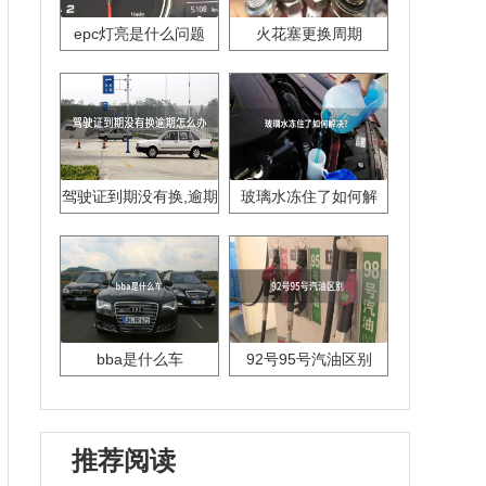
epc灯亮是什么问题
火花塞更换周期
驾驶证到期没有换,逾期
玻璃水冻住了如何解
怎么办??
决？
bba是什么车
92号95号汽油区别
推荐阅读