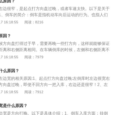
么原因？
车时要用比怠速更慢的速度行驶才行。
右边很窄，是起点打方向盘过晚，或者车速太快。以下是关于
1、倒车的简介：倒车是指机动车向后运动的行为。也指人们
车”，即由一辆车换乘另一辆车。倒车行驶要比前进驾驶困难
 16:18:55
阅读：8216
到一定限制。2、注意事项：速度要慢，不管是新手倒车还是
必须要注意的一点。不仅不能踩着油门倒车，更要半踩着刹
原因？
车时要用比怠速更慢的速度行驶才行。
候方向盘打得过于早，需要再晚一些打方向，这样就能够保证
距离和右侧距离相同。在车辆倒库的时候，左侧和右侧距离不
不压线的情况下是不需要进行调节，也不会对成绩有影响。注
 16:18:55
阅读：7979
倒车入库是2013年以后考取小型汽车驾照所必须要进行的一个
场地操作汽车进行倒车入库，入库是驾驶员考试中的一个考核
什么原因？
纵车辆，从两侧正确倒入车库，在考试过程中有时间限制。
左边宽的相关原因:1、起点打方向盘过晚:左倒库时左边很宽右
方向盘过晚，即使不回方向一把入库，右边还是很窄！2、左
由于汽车左右转弯半径不同，倒车入库左倒库在起点打方向的点
 16:18:55
阅读：7912
提前一点才可以，所有考试车型都一样！必须强化车速控制和
程度，加强基本功练习！3、注意把握时机:倒车入库左边很宽
宽是什么原因？
，多出现在右倒库，新手对车辆性能不熟悉，对30公分距离判
边宽是方向打晚。以下是具体介绍：1、倒车入库方面：挂倒