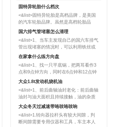
固特异轮胎什么档次
<&list>固特异轮胎是高档品牌，是美国
的汽车轮胎品牌。虽然是高档轮胎品
牌，但是中高低端的轮胎都有生产，这
国六排气管堵塞怎么清理
也是为了更好的开拓市场。
<&list>1、当车主发现自己的国六车排气
管出现堵塞的情况时，可以利用铁丝或
者是细棍，直接将杂物给取出来，如果
在家拿什么练方向盘
堵塞情况比较严重，也可以采取应急措
<&list>1、找一只平底锅，把两耳看作3
施。 <&list>2、直接利用木棍将所有的
点和9点钟方向，同时在6点钟和12点钟
杂物推到排气管里面的位置处，然后将
方向做一个标记。 <&list>2、双手握住
三元催化器拆解开，就可以将堵塞的东
大众1.8t发动机烧机油
平底锅两耳，然后往左打半圈、一圈、
西取出来。但如果是因为积碳过多引起
<&list>1、前后曲轴油封老化：前后曲轴
一圈半的练习，往右同样也要打相同的
的堵塞，就需要将三元催化器泡在草酸
油封与油大面积且持续接触，油的杂质
圈数。 <&list>3、最后强调要反复练
中进行清洗。 <&list>3、也可以利用清
和发动机内持续温度变化使其密封效果
习，这样就可以形成肌肉记忆，在真实
大众冬天过减速带咯吱咯吱响
洗剂对堵塞的情况得到解决，将清洗剂
逐渐减弱，导致渗油或漏油。<&list>2、
驾驶车辆时，不需要记忆也能打好方
放在燃油箱中，与燃油混合后，车辆启
<&list>1.转向器拉杆头有较大间隙，判
活塞间隙过大：积碳会使活塞环与缸体
向。
动时，就可以和汽油一起进入到燃烧
断间隙需要专用仪器和工具，车主本人
的间隙扩大，导致机油流入燃烧室中，