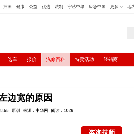
插画
健康
公益
优选
法制
守艺中华
应急中国
更多
地
选车
报价
汽修百科
特卖活动
经销商
左边宽的原因
8:55
原创
来源：中华网
阅读：1026
咨询技师