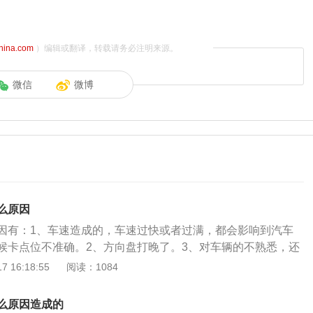
china.com
）编辑或翻译，转载请务必注明来源。
微信
微博
么原因
因有：1、车速造成的，车速过快或者过满，都会影响到汽车
候卡点位不准确。2、方向盘打晚了。3、对车辆的不熟悉，还
离判断不准确。4、倒车的左宽是因为车身和车库拐角的距离没
 16:18:55
阅读：1084
倒库时左边很宽右边很窄，是起点打方向盘过晚，即使不回方
还是很窄，由于汽车左右转弯半径不同，倒车入库左倒库在起
么原因造成的