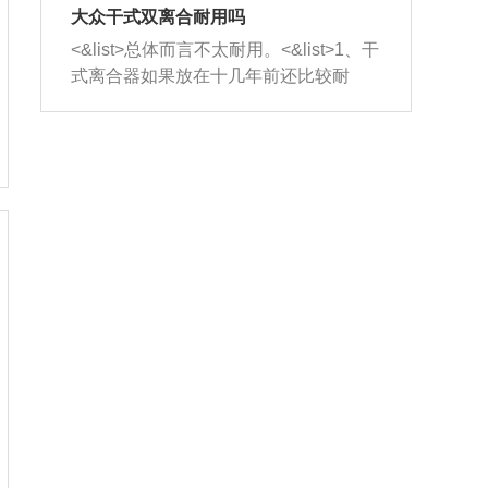
室，最后形成废气排出，就可以让三元
无法制作，需要将车辆送到修理厂或4s
造成烧机油。<&list>3、机油粘度。使用
大众干式双离合耐用吗
催化器得到清洗，排气管堵塞的情况就
店；<&list>2.车辆半轴套管防尘罩破
机油粘度过小的话，同样会有烧机油现
<&list>总体而言不太耐用。<&list>1、干
能够得到解决。
裂，破裂后会出现漏油现象，使半轴磨
象，机油粘度过小具有很好的流动性，
式离合器如果放在十几年前还比较耐
损严重，磨损的半轴容易损坏，产生异
容易窜入到气缸内，参与燃烧。<&list>
用，但是由于现在的汽车发动机动力输
响；<&list>3.稳定器的转向胶套和球头
4、机油量。机油量过多，机油压力过
出越来越高，使得干式离合器散热不足
老化，一般是使用时间过长造成的。解
大，会将部分机油压入气缸内，也会出
的缺陷也逐渐暴露出来。<&list>2、由于
决方法是更换新的质量好的转向橡胶套
现烧机油。<&list>5、机油滤清器堵塞：
干式双离合的工作环境暴露在空气中，
和球头。
会导致进气不畅，使进气压力下降，形
而离合器的散热也是通离合器罩上面的
成负压，使机油在负压的情况下吸入燃
几个小孔来进行散热。但是在行驶过程
烧室引起烧机油。<&list>6、正时齿轮或
中变速箱需要换挡，就不得不使得离合
链条磨损：正时齿轮或链条的磨损会引
器频繁工作。<&list>3、长时间的低速行
起气阀和曲轴的正时不同步。由于轮齿
驶以及过于频繁的启停，导致离合器的
或链条磨损产生的过量侧隙，使得发动
温度不断升高，而低速行驶时空气流动
机的调节无法实现：前一圈的正时和下
效率不高，无法将离合器中的热量有效
一圈可能就不一样。当气阀和活塞的运
的带走，导致离合器内部的温度不断升
动不同步时，会造成过大的机油消耗。
高，加速离合器的磨损。
解决方法：更换正时齿轮或链条。<&list
>7、内垫圈、进风口破裂：新的发动机
设计中，经常采用各种由金属和其他材