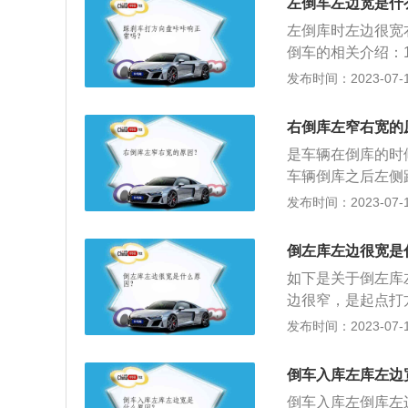
左倒车左边宽是什
车，特别是新手倒
左倒库时左边很宽
倒车的相关介绍：
在出行时中途“倒
发布时间：2023-07-17
些，主要是视线受
老手倒车，这都是
右倒库左窄右宽的
车，特别是新手倒
是车辆在倒库的时
车辆倒库之后左侧
相同比较正常，在
发布时间：2023-07-17
意事项：机动车辆
项目，需要在驾驶
倒左库左边很宽是
点，是在考试中操
如下是关于倒左库
边很窄，是起点打
右转弯半径不同:
发布时间：2023-07-17
位通常要比右倒库
方向盘运用的熟练
倒车入库左库左边
右边很窄这种情况
倒车入库左倒库左