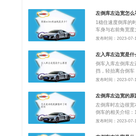
车轮都能进库后则
后也要把后视镜调
边线距离为修正标
更加的轻松。
左倒库左边宽怎么
边线近往右打方向
1稳住速度倒库的
车身与右前角宽度
就要回半圈，等到
发布时间：2023-07-17
角就马上回正，再
左入库左边宽是什
倒车入库左倒库左
挡，轻抬离合倒车
左打死；如果车后
发布时间：2023-07-17
车即可；如果车轮
距离；注意观察后
左倒库左边宽的原
镜，当后视镜下沿
左倒库时左边很宽
3年后考取小型汽
倒车的相关介绍：
力。是驾驶员考试
在出行时中途“倒
发布时间：2023-07-17
倒车入库在考试时
些，主要是视线受
老手倒车，这都是