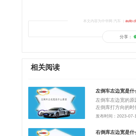
本文内容为中华网·汽车（
auto.
分享：
相关阅读
左倒车左边宽是什
左倒车左边宽的原
左倒库打方向的时
有对30公分的距
发布时间：2023-07-17
有控制好。5、左
向一把入库，右边
右倒库左边宽是什