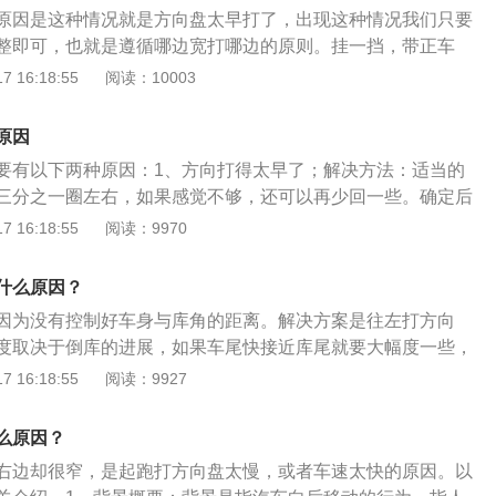
常要比右倒库提前一点才可以，所有考试车型都一样。左倒库
原因是这种情况就是方向盘太早打了，出现这种情况我们只要
是某一个方面出现了问题，有时候是多方面的因素一起导致
整即可，也就是遵循哪边宽打哪边的原则。挂一挡，带正车
有：1、左倒库一定要观察停车线和左后视镜之间的位置，当
车头引擎盖刚刚盖住库对面边线时，向左打死方向盘。当车身
 16:18:55
阅读：10003
还有一点点距离的时候，就可以向左打满方向。2、当车身距
，继续前进，直到车头向左倾斜，并且跨过左感应线，这时再
离，这个情况需要重新向左打满方向，进入车库之后要观察右
示：整个过程，方向盘都是左打死状态。当车停住后，右手换
即将星星的时候要将方向回正，千万不能等到车平行再回正。
原因
右手去将一挡换成倒挡。换完挡，左手仍换回右手握紧方向
要有以下两种原因：1、方向打得太早了；解决方法：适当的
三分之一圈左右，如果感觉不够，还可以再少回一些。确定后
再将方向盘向左打满，保证车身和库位边线平行后，再将方向
 16:18:55
阅读：9970
的方向过多。倒车入库前，需要追线1.5-1.8m的距离（车身与
5-1.8m）但并不总是准确的。开始向左倒车时，需要观察左后
什么原因？
角的距离。如果距离小于30cm（镜像小于2指）需要转动方向
因为没有控制好车身与库角的距离。解决方案是往左打方向
如果一直向左走，会压到车库的角线。解决方法：观察左后视
度取决于倒库的进展，如果车尾快接近库尾就要大幅度一些，
定后轮能进入库位,或看到库角即将消失,可以再次往左打死方
再回正方向盘摆正车身即可。入库时可以通过左后视镜看车身
 16:18:55
阅读：9927
补救方法有以下4种：1、向左全方向倒车时，如果看到左后视
测车身是否会压线，如果维持当前方向继续倒，车身与库角的
距离略小于30cm，可以后退半圈。如果你快速按到库的角落，
半圈方向将车身与库角的距离拉开，拉开了距离之后再重新向
这个距离。2、继续观察左后视镜后角的位置。当确定后轮可
么原因？
马上回正。以下是倒车入库的操作技巧：控制好行驶速度全程
后角即将消失时，可以再次向左倒车。3、观察右后视镜后轮
右边却很窄，是起跑打方向盘太慢，或者车速太快的原因。以
。控制好转向时机，后倒过程中应仔细观察，掌握转向的关键
后视镜和右后视镜的车身几乎与车库线平行时，迅速回到右侧