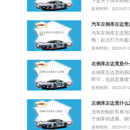
下是关于倒车的相
点，适时转向。控
方向继续倒车。4
们外出途中“倒车
发布时间：2023-07-17
和行驶速度，后倒
辆停下来。
受到限制。2、注
车，还请踩一半刹
汽车左倒库左边宽
汽车左倒库左边宽
晚：起点打方向盘
右转弯半径不同，
发布时间：2023-07-17
才可以。因此倒车
身跟右边的距离要
右倒库左边宽是什
的距离不对：此时
右倒库左边宽的原
车尾从平行变成往
即可，也就是遵循
向摆正车身即可。
个人的身高都是不
发布时间：2023-07-17
到适合自己身高的
也可以让双腿与汽
左倒库左边宽什么
掌握车速：在倒车
没有控制好车身与
时间和调整时间也
于倒库的进展。倒
镜：不管是新手司
视镜，等方向盘向
发布时间：2023-07-17
入库，而且在考试