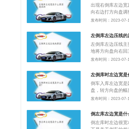
点打方向的点位通
出现右倒库左边宽
左边宽，有的时候
向右边打方向盘调
的。左倒库的技巧
头，直线出库。当
发布时间：2023-07-17
停车线和左后视镜
与左出库线平行后
离和库角有一定距
踩刹车，停住。提
后视镜。3、车身
左倒库左边压线的
左手握紧方向盘，
左倒库左边压线主
盘，开始倒车。
地将方向盘向右回
轮压不到库线后，
发布时间：2023-07-17
盘回正。2、往左打
道路边缘线之间1.
左倒库时左边宽是
视镜后轮与车库拐
倒车入库左边宽是
盘拉开这个距离。
盘，转方向盘的幅
镜库角位置,当确
等到车尾往左偏，
发布时间：2023-07-17
向。左倒库左侧窄
与左库角的位置预
镜后轮与车库拐角
距离太窄，就要回
只能往正方向拉回
倒左库左边宽是什
左打满，底角就会
以进入后角，或者
倒左库时左边很宽
用1挡或倒挡怠速
也能进车库。当左