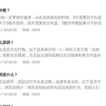
要左右观察，进行车身微调。调整车身的修正方法：以车身和
整到一个适合自己的最佳角度，车要在倒车入库的时候才能够
准，车尾靠库的右边线近往左打方向盘调整，相反，与库的左
补救？
盘调整。
时候一定要稳住速度，从右边倒进去的时候。2不需要回方向盘
大于3根手指母，就不需要回方向盘。3要回半圈如果小于的话
看到右后角的时候，就看左边后视镜。4马上回正一看到左底
 16:18:55
阅读：8346
慢慢修方向。
么原因？
边宽是方向打晚。以下是具体介绍：1、倒车入库方面：挂倒
；观察左后视镜，当左起点感应线稍过左后视镜时将方向盘向
轮距离右库角差不多30厘米，则不需要修正方向，继续向后倒
 16:18:55
阅读：8230
与库角小于30厘米，可稍微回一点方向盘以保持30厘米左右的
视镜，当车身与库边线平行时快速回正方向盘；观察左后视
因是什么？
与黄线重合时停车即可。2、倒车入库的介绍：倒车入库是201
右边很窄，是起点打方向盘过晚，或者车速太快。以下是关于
车驾照必须进行的一个项目。考察驾驶人在场地操作汽车的能
1、倒车的简介：倒车是指机动车向后运动的行为。也指人们
中的一个考核点。即在运动中操纵车辆从两侧正确倒入车库。
车”，即由一辆车换乘另一辆车。倒车行驶要比前进驾驶困难
 16:18:55
阅读：8229
有时间限制。
到一定限制。2、注意事项：速度要慢，不管是新手倒车还是
必须要注意的一点。不仅不能踩着油门倒车，更要半踩着刹