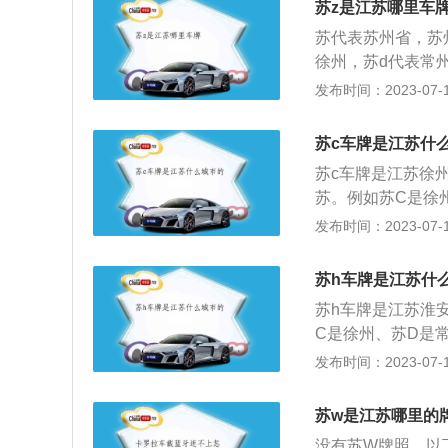
苏z是江苏哪里车
区，为各（地级市
苏代表苏州省，苏
行政区状况分划排
徐州，苏d代表常
安，苏j代表盐城
发布时间：2023-07-17
u代表苏州增补。
字是省或直辖市的
苏c车牌是江苏什
车所在地的地市一
苏c车牌是江苏徐
C是该省第三大城
苏。例如苏C是徐
车牌超过了数字的容
江苏省车牌号是：
发布时间：2023-07-17
0001至9999，
苏F是南通市，苏
L是镇江市，苏M
苏h车牌是江苏什
简称，是国家车辆
苏h车牌是江苏淮
过申领牌照的汽车
C是徐州、苏D是
码牌。江苏省跨江
J是盐城、苏K是
发布时间：2023-07-17
成；地跨长江、淮
通过牌照可以知道
的气候过渡地带，
辆的登记信息。淮
苏w是江苏哪里的
是苏北重要中心城
没有苏W牌照。以