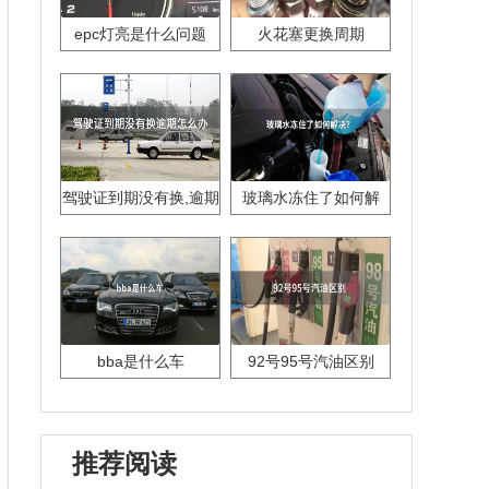
epc灯亮是什么问题
火花塞更换周期
驾驶证到期没有换,逾期
玻璃水冻住了如何解
怎么办??
决？
bba是什么车
92号95号汽油区别
推荐阅读