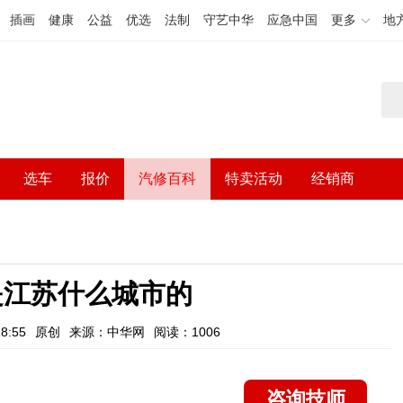
插画
健康
公益
优选
法制
守艺中华
应急中国
更多
地
选车
报价
汽修百科
特卖活动
经销商
是江苏什么城市的
8:55
原创
来源：中华网
阅读：1006
咨询技师