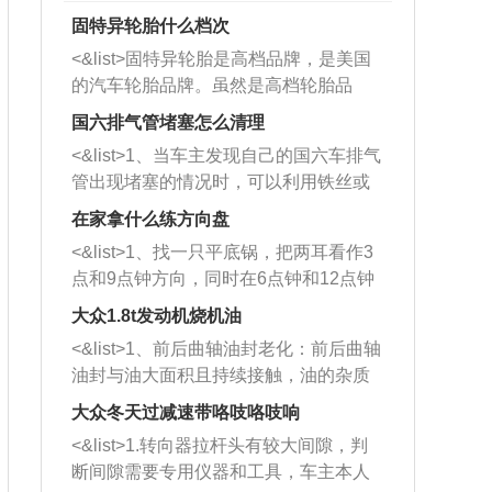
固特异轮胎什么档次
<&list>固特异轮胎是高档品牌，是美国
的汽车轮胎品牌。虽然是高档轮胎品
牌，但是中高低端的轮胎都有生产，这
国六排气管堵塞怎么清理
也是为了更好的开拓市场。
<&list>1、当车主发现自己的国六车排气
管出现堵塞的情况时，可以利用铁丝或
者是细棍，直接将杂物给取出来，如果
在家拿什么练方向盘
堵塞情况比较严重，也可以采取应急措
<&list>1、找一只平底锅，把两耳看作3
施。 <&list>2、直接利用木棍将所有的
点和9点钟方向，同时在6点钟和12点钟
杂物推到排气管里面的位置处，然后将
方向做一个标记。 <&list>2、双手握住
三元催化器拆解开，就可以将堵塞的东
大众1.8t发动机烧机油
平底锅两耳，然后往左打半圈、一圈、
西取出来。但如果是因为积碳过多引起
<&list>1、前后曲轴油封老化：前后曲轴
一圈半的练习，往右同样也要打相同的
的堵塞，就需要将三元催化器泡在草酸
油封与油大面积且持续接触，油的杂质
圈数。 <&list>3、最后强调要反复练
中进行清洗。 <&list>3、也可以利用清
和发动机内持续温度变化使其密封效果
习，这样就可以形成肌肉记忆，在真实
大众冬天过减速带咯吱咯吱响
洗剂对堵塞的情况得到解决，将清洗剂
逐渐减弱，导致渗油或漏油。<&list>2、
驾驶车辆时，不需要记忆也能打好方
放在燃油箱中，与燃油混合后，车辆启
<&list>1.转向器拉杆头有较大间隙，判
活塞间隙过大：积碳会使活塞环与缸体
向。
动时，就可以和汽油一起进入到燃烧
断间隙需要专用仪器和工具，车主本人
的间隙扩大，导致机油流入燃烧室中，