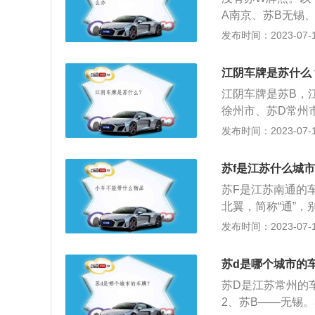
市，坐落于古淮河
A南京、苏B无锡
中国第四大淡水湖
淮安、苏J盐城，
发布时间：2023-07-17
市、国家园林城市
补。2、机动车登
城市。为淮扬菜的
为各省、自治区、
平方公里。淮安有
江阴车牌是苏什么
码的机动车登记机
曾是漕运枢纽、盐
江阴车牌是苏B，
类号牌号码的机动
杭州、扬州并称运
徐州市、苏D常州
河之都的美誉。中
城市、苏K扬州市
发布时间：2023-07-17
道，是长江三角洲
子前后的板材，通
记号码、登记地区
苏f是江苏什么城
要作用是通过牌照
苏F是江苏南通的
以及该车辆的登记
北翼，简称“通”
介绍：1、车牌代
发布时间：2023-07-17
位是汉字，代表该
3、车牌第二位是
苏d是哪个城市的
区、自治州、盟字
苏D是江苏常州的
般字母“A”为省
2、苏B——无锡。