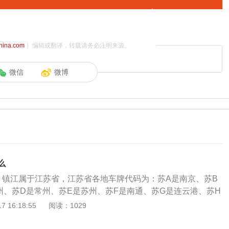
china.com
）编辑或翻译，转载请务必注明来源。
微信
微博
么
，镇江属于江苏省，江苏省各地车牌代码为：苏A是南京、苏B
州、苏D是常州、苏E是苏州、苏F是南通、苏G是连云港、苏H
城、苏K是扬州、苏L是镇江、苏M是泰州、苏N是宿迁、苏U是
 16:18:55
阅读：1029
一位是汉字，代表该车户口所在的省级行政区，为各（省、自
简称；车牌第二位是英文字母，代表该车户口所在的地级行政