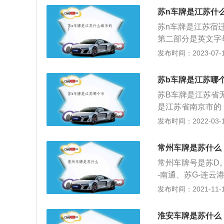
辖市、自治区）的
苏n车牌是江苏什
区，为各（地级市
苏n车牌是江苏宿
行政区状况分划排
第二部分是英文字
码。汽车号牌是准
发布时间：2023-07-17
管理部门监督汽车
别是：苏A是南京
苏b车牌是江苏哪
通、苏G是连云港
苏B车牌是江苏省
州。
是江苏省南京市的
E车牌是江苏省苏
发布时间：2022-03-12
市的，苏H车牌是
省扬州市的，苏L
常州车牌是苏什么
是江苏省宿迁市的
常州车牌号是苏D。
-南通、苏G-连云
N-宿迁、苏U-
发布时间：2021-11-10
牌省会简称后面的
据经济排列，还要
淮安车牌是苏什么
列，排名不分先后