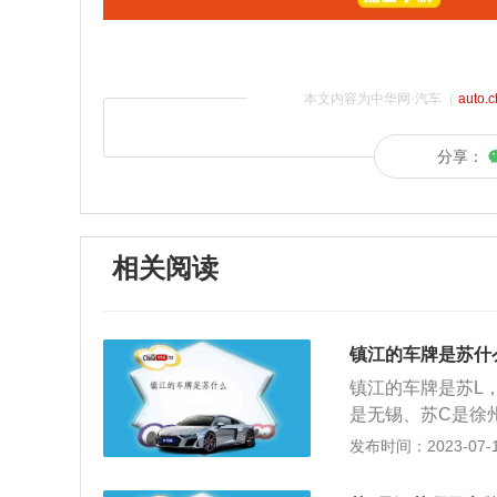
本文内容为中华网·汽车（
auto.
分享：
相关阅读
镇江的车牌是苏什
镇江的车牌是苏L
是无锡、苏C是徐
是淮安、苏J是盐
发布时间：2023-07-17
苏州增补。车牌第
治区、直辖市）的