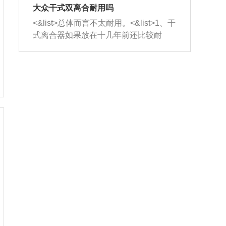
室，最后形成废气排出，就可以让三元
无法制作，需要将车辆送到修理厂或4s
造成烧机油。<&list>3、机油粘度。使用
大众干式双离合耐用吗
催化器得到清洗，排气管堵塞的情况就
店；<&list>2.车辆半轴套管防尘罩破
机油粘度过小的话，同样会有烧机油现
<&list>总体而言不太耐用。<&list>1、干
能够得到解决。
裂，破裂后会出现漏油现象，使半轴磨
象，机油粘度过小具有很好的流动性，
式离合器如果放在十几年前还比较耐
损严重，磨损的半轴容易损坏，产生异
容易窜入到气缸内，参与燃烧。<&list>
用，但是由于现在的汽车发动机动力输
响；<&list>3.稳定器的转向胶套和球头
4、机油量。机油量过多，机油压力过
出越来越高，使得干式离合器散热不足
老化，一般是使用时间过长造成的。解
大，会将部分机油压入气缸内，也会出
的缺陷也逐渐暴露出来。<&list>2、由于
决方法是更换新的质量好的转向橡胶套
现烧机油。<&list>5、机油滤清器堵塞：
干式双离合的工作环境暴露在空气中，
和球头。
会导致进气不畅，使进气压力下降，形
而离合器的散热也是通离合器罩上面的
成负压，使机油在负压的情况下吸入燃
几个小孔来进行散热。但是在行驶过程
烧室引起烧机油。<&list>6、正时齿轮或
中变速箱需要换挡，就不得不使得离合
链条磨损：正时齿轮或链条的磨损会引
器频繁工作。<&list>3、长时间的低速行
起气阀和曲轴的正时不同步。由于轮齿
驶以及过于频繁的启停，导致离合器的
或链条磨损产生的过量侧隙，使得发动
温度不断升高，而低速行驶时空气流动
机的调节无法实现：前一圈的正时和下
效率不高，无法将离合器中的热量有效
一圈可能就不一样。当气阀和活塞的运
的带走，导致离合器内部的温度不断升
动不同步时，会造成过大的机油消耗。
高，加速离合器的磨损。
解决方法：更换正时齿轮或链条。<&list
>7、内垫圈、进风口破裂：新的发动机
设计中，经常采用各种由金属和其他材