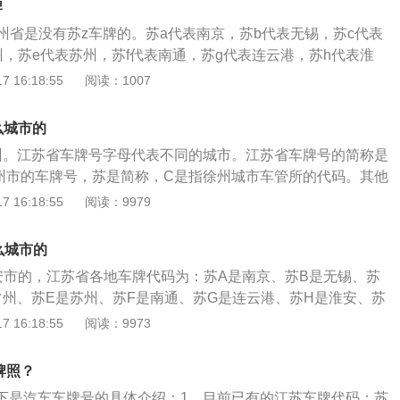
牌
、地区、自治州、盟）字母代码，通常按省级车管所以各地级
州省是没有苏z车牌的。苏a代表南京，苏b代表无锡，苏c代表
名。
州，苏e代表苏州，苏f代表南通，苏g代表连云港，苏h代表淮
，苏k代表扬州，苏l代表镇江，苏m代表泰州，苏n代表宿迁。苏
 16:18:55
阅读：1007
车牌号的组成：1、车牌号的第一个是汉字：车牌号的第一个汉
简称。如四川就是川，北京就是京。2、第二个是英文代表该
么城市的
级代码，规律一般是这样的，A是省会，B是该省第二大城市，
州。江苏省车牌号字母代表不同的城市。江苏省车牌号的简称是
市，依此类推。3、车牌的后五位理论上就应该是08965，如果
州市的车牌号，苏是简称，C是指徐州城市车管所的代码。其他
量就是第100000万位时，就从第一位开始用字母A，后面用
苏A是南京市，苏B是无锡市，苏D是常州市，苏E是苏州市，
 16:18:55
阅读：9979
用完后第一位改成B再跟0001至9999，依此类推。
G是连云港市，苏H是淮安市，苏J是盐城市，苏K是扬州市，苏
是泰州市，苏N是宿迁市。车牌照是汽车号牌与汽车行车执照的
么城市的
管理法规规定的具有统一格式、统一式样，由车辆管理机关经
安市的，江苏省各地车牌代码为：苏A是南京、苏B是无锡、苏
进行审核、检验、登记后，核发的带有注册登记编码的硬质号
常州、苏E是苏州、苏F是南通、苏G是连云港、苏H是淮安、苏
滨海，湖泊众多，地势平坦，地貌由平原、水域、低山丘陵构
扬州、苏L是镇江、苏M是泰州、苏N是宿迁、苏U是苏州增补。
 16:18:55
阅读：9973
河两大水系。江苏省属东亚季风气候区，处在亚热带和暖温带
该车辆的所属地区，也可根据牌照查到该车辆的主人以及该车
气候同时具有南方和北方的特征。
安位于江苏省中北部，江淮平原东部。地处长江三角洲地区，
牌照？
市，南京都市圈紧密圈层城市，淮河生态经济带首提首推城
下是汽车车牌号的具体介绍：1、目前已有的江苏车牌代码：苏