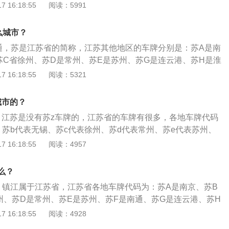
苏G——连云港。8、苏H——淮安。9、苏J——盐城。10、苏
 16:18:55
阅读：5991
苏L——镇江。12、苏M——泰州。13、苏N——宿迁。14、苏
么城市？
通，苏是江苏省的简称，江苏其他地区的车牌分别是：苏A是南
苏C省徐州、苏D是常州、苏E是苏州、苏G是连云港、苏H是淮
苏K是扬州、苏L是镇江、苏M是泰州、苏N是宿迁。车牌也叫牌
 16:18:55
阅读：5321
，分别悬挂在车子前后，其主要作用是：1、通过车牌可以知
区；2、根据车牌查到该车辆的主人以及该车辆的登记信息。
城市的？
，江苏是没有苏z车牌的，江苏省的车牌有很多，各地车牌代码
、苏b代表无锡、苏c代表徐州、苏d代表常州、苏e代表苏州、
g代表连云港、苏h代表淮安、苏代表盐城、苏k代表扬州、苏代
 16:18:55
阅读：4957
泰州、苏n代表宿迁。车牌的第一个汉字是省或直辖市的简称，
字母代表市或区，从车牌的一个汉字和字母就可以知道这辆车
么？
，镇江属于江苏省，江苏省各地车牌代码为：苏A是南京、苏B
州、苏D是常州、苏E是苏州、苏F是南通、苏G是连云港、苏H
城、苏K是扬州、苏L是镇江、苏M是泰州、苏N是宿迁、苏U是
 16:18:55
阅读：4928
一位是汉字，代表该车户口所在的省级行政区，为各（省、直