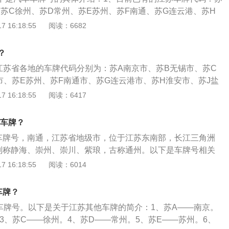
与京杭大运河交点，处在中国南北分界线秦岭-淮河线上，拥有
、苏C徐州、苏D常州、苏E苏州、苏F南通、苏G连云港、苏H
洪泽湖，是全国文明城市、国家历史文化名城、国家卫生城
、苏K扬州、苏L镇江、苏M泰州、苏N宿迁、苏U为苏州市增
 16:18:55
阅读：6682
、国家环境保护模范城市、国家低碳试点城市、中国优秀旅游
记机构代号字符位数为2位，分别由汉字和英文字母组成。汉字
主要发源地之一，是江淮流域古文化发源地之一。面积10030
直辖市的简称，英文字母为车辆管理所的代号。汽车类号牌号
2200多年建城史。秦时置县，境内有著名的青莲岗文化遗址。
？
构代号位于号牌上方正中，汉字和英文字母横向排列；摩托车
运要冲，驻有漕运总督府、江南河道总督府。历史上与苏州、
江苏省各地的车牌代码分别为：苏A南京市、苏B无锡市、苏C
车登记机构代号位于号牌左侧，汉字和英文字母纵向排列。
河沿线的四大都市，曾经淮安因运而兴、因运而盛，有中国运
市、苏E苏州、苏F南通市、苏G连云港市、苏H淮安市、苏J盐
国大运河淮安段入选世界遗产名录。淮安为南下北上的交通要
、苏L镇江市、苏M泰州市、苏N宿迁市。车牌是分别悬挂在车
 16:18:55
阅读：6417
北部地区的区域交通枢纽。
常使用的材质是铝、铁皮、塑料或纸质，在上面刻印车子的登
或其他的相关信息。牌照是对各车辆的编号与信息登记，其主
市车牌？
可以知道该车辆的所属地区，也可根据牌照查到该车辆的主人
车牌号，南通，江苏省地级市，位于江苏东南部，长江三角洲
信息。
，别称静海、崇州、崇川、紫琅，古称通州。以下是车牌号相关
号字符位数为2位，分别由汉字和英文字母组成。2、车牌第一
 16:18:55
阅读：6014
车户口所在的省级行政区，为各省、直辖市、自治区的简称。
英文字母，代表该车户口所在的地级行政区，为各地级市、地
车牌？
母代码，一般按省级车管所以各地级行政区状况分划排名，一
车牌号。以下是关于江苏其他车牌的简介：1、苏A——南京。
会、首府或直辖市中心城区的代码，其后字母排名不分先后。
3、苏C——徐州。4、苏D——常州。5、苏E——苏州。6、