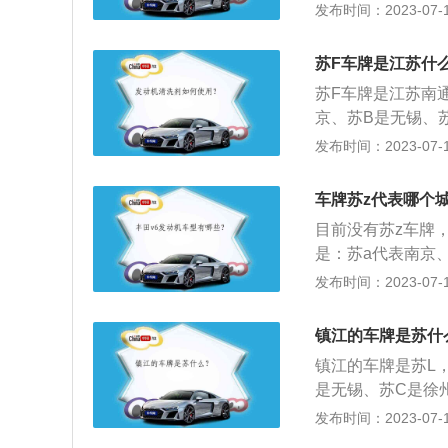
苏F——南通。7、
发布时间：2023-07-17
K——扬州。11、
O——公安。
苏F车牌是江苏什
苏F车牌是江苏南
京、苏B是无锡、
安、苏J是盐城、
发布时间：2023-07-17
照，是指车辆号牌
道该车辆的所属地
车牌苏z代表哪个
目前没有苏z车牌
是：苏a代表南京
苏f代表南通、苏
发布时间：2023-07-17
表镇江、苏m代表
第一个汉字后面的
镇江的车牌是苏什
属于哪里。
镇江的车牌是苏L
是无锡、苏C是徐
是淮安、苏J是盐
发布时间：2023-07-17
苏州增补。车牌第