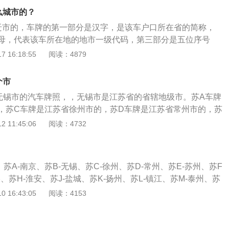
简称；车牌第二位是英文字母，代表该车户口所在的地级行政
么城市的？
、地区、自治州、盟）字母代码，通常按省级车管所以各地级
迁市的，车牌的第一部分是汉字，是该车户口所在省的简称，
名。
母，代表该车所在地的地市一级代码，第三部分是五位序号
许汽车上道行驶的法定凭证，是道路交通管理部门、社会治安
 16:18:55
阅读：4879
行驶情况，识别、记忆与查找的凭证。江苏省各地车牌代码分
、苏B是无锡、苏C是徐州、苏D是常州、苏E是苏州、苏F是南
个市
、苏H是淮安、苏J是盐城、苏K是扬州、苏L是镇江、苏M是泰
无锡市的汽车牌照，，无锡市是江苏省的省辖地级市。苏A车牌
，苏C车牌是江苏省徐州市的，苏D车牌是江苏省常州市的，苏
州市的，苏F车牌是江苏省南通市的，苏G车牌是江苏省连云港
 11:45:06
阅读：4732
江苏省淮安市的，苏J车牌是江苏省盐城市的，苏K车牌是江苏
车牌是江苏省镇江市的，苏M车牌是江苏省泰州市的，苏N车牌
，分类标准是按照经济水平高低分的。
苏A-南京、苏B-无锡、苏C-徐州、苏D-常州、苏E-苏州、苏F
港、苏H-淮安、苏J-盐城、苏K-扬州、苏L-镇江、苏M-泰州、苏
苏州增补。汽车牌照字母的排序是按照成立地级市的先后顺序。车
 16:43:05
阅读：4153
A代表的是每个省的省会，B为该省的第二大城市，不仅仅是根
考虑综合行政面积，总人口数量等因素。往后城市的字母排
。有的经济好的城市反而排在经济稍差的城市之后。车牌号码