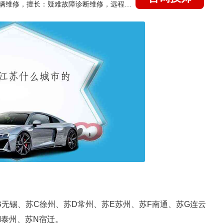
国家认证的汽车维修技师，15年德美日等各系车辆维修，擅长：疑难故障诊断维修，远程维修技术指导
无锡、苏C徐州、苏D常州、苏E苏州、苏F南通、苏G连云
M泰州、苏N宿迁。