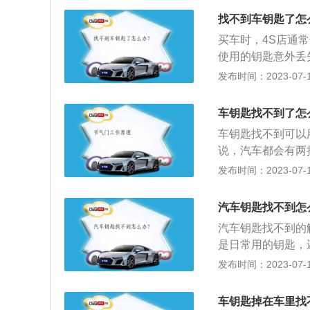
店，4s店就可以
找不到车钥匙了怎
还可以将丢失的钥
买车时，4S店通
车辆，但是仍可以
使用的钥匙意外丢
如果钥匙是在家丢
果你拿不到备用钥
发布时间：2023-07-17
找到。5、当然也
一般来说，对于10
因为车型不同，钥
不一样，钥匙的费
响正常使用，可以
车钥匙找不到了怎
00元。如果商店
车钥匙找不到可以
请装运，通常需要3
说，汽车都会有两
匙，备用钥匙就会
发布时间：2023-07-17
如果车离备用钥匙
要身份证、行驶证
汽车钥匙找不到怎
向4s店提供驾照
汽车钥匙找不到的
配置新的钥匙。
是日常用的钥匙，
匙：要去4S店配
发布时间：2023-07-17
没有则需要从厂家
不小心把车钥匙忘
车钥匙掉在车里找