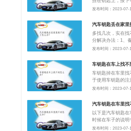
挂在钥匙上，按下
器，然后和手机连
发布时间：2023-07-17
汽车钥匙丢在家里
多找几次，实在找
分解决办法：1、
用，另一把作为备
发布时间：2023-07-17
备用钥匙也找不到
随车配置的防盗密
车钥匙在车上找不
以根据提供的信息
车钥匙掉在车里找
的钥匙数据抹掉，
于使用车钥匙的注
可以打开车门，所
车钥匙的正常使用
发布时间：2023-07-17
更换电池：智能车
匙中的电路板，钥
汽车钥匙在车里找
有2-3把随车钥
以下是汽车钥匙在
匙丢失后，车辆备
时候在车子的说明
找到车子驾驶座一
发布时间：2023-07-17