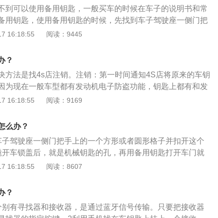
的准确信息后，将车辆进行解锁，打开车门。找开锁公司：车
不到可以使用备用钥匙，一般买车的时候在车子的说明书和常
配钥匙公司是否有相关资质，是否在公安部门备案和有接受培
备用钥匙，使用备用钥匙的时候，先找到车子驾驶座一侧门把
从业人员出示上岗证，以证明其具有从业资质。
者圆形格子并扣开这个格子。撬开车锁盖后，就是机械钥匙的
 16:18:55
阅读：9445
打开车门就可以了。还可以用手机遥控开锁，这时需要安装汽
套系统可以在不破坏汽车系统情况下，通过手机遥控开锁，但
办？
辆所在地区的信号不好或者有干扰这套设备也不能起作用。
决方法是找4s店注销。注销：第一时间通知4S店将原来的车钥
因为现在一般车型都有发动机电子防盗功能，钥匙上都有和发
注销之后原钥匙就没法再启动发动机。不过也要注意，车钥匙
 16:18:55
阅读：9169
把车开走，但还是可以打开车门，所以依然存在车内物品被盗
果只是钥匙遗失，车辆的行驶证、驾驶证等都在身边，可以尝
怎么办？
开车门，一般只要能够证明这辆车是车就没有问题。在没有备
车子驾驶座一侧门把手上的一个方形或者圆形格子并扣开这个
这是开车门最快的方法，只是要花一些开锁的费用。
撬开车锁盖后，就是机械钥匙的孔，再用备用钥匙打开车门就
 16:18:55
阅读：8607
办？
分别有寻找器和接收器，是通过蓝牙信号传输。只要把接收器