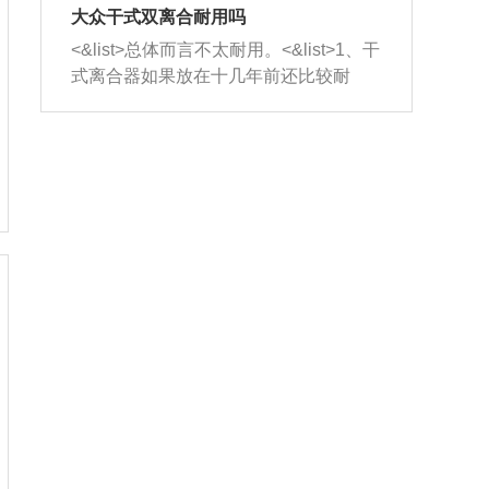
室，最后形成废气排出，就可以让三元
无法制作，需要将车辆送到修理厂或4s
造成烧机油。<&list>3、机油粘度。使用
大众干式双离合耐用吗
催化器得到清洗，排气管堵塞的情况就
店；<&list>2.车辆半轴套管防尘罩破
机油粘度过小的话，同样会有烧机油现
<&list>总体而言不太耐用。<&list>1、干
能够得到解决。
裂，破裂后会出现漏油现象，使半轴磨
象，机油粘度过小具有很好的流动性，
式离合器如果放在十几年前还比较耐
损严重，磨损的半轴容易损坏，产生异
容易窜入到气缸内，参与燃烧。<&list>
用，但是由于现在的汽车发动机动力输
响；<&list>3.稳定器的转向胶套和球头
4、机油量。机油量过多，机油压力过
出越来越高，使得干式离合器散热不足
老化，一般是使用时间过长造成的。解
大，会将部分机油压入气缸内，也会出
的缺陷也逐渐暴露出来。<&list>2、由于
决方法是更换新的质量好的转向橡胶套
现烧机油。<&list>5、机油滤清器堵塞：
干式双离合的工作环境暴露在空气中，
和球头。
会导致进气不畅，使进气压力下降，形
而离合器的散热也是通离合器罩上面的
成负压，使机油在负压的情况下吸入燃
几个小孔来进行散热。但是在行驶过程
烧室引起烧机油。<&list>6、正时齿轮或
中变速箱需要换挡，就不得不使得离合
链条磨损：正时齿轮或链条的磨损会引
器频繁工作。<&list>3、长时间的低速行
起气阀和曲轴的正时不同步。由于轮齿
驶以及过于频繁的启停，导致离合器的
或链条磨损产生的过量侧隙，使得发动
温度不断升高，而低速行驶时空气流动
机的调节无法实现：前一圈的正时和下
效率不高，无法将离合器中的热量有效
一圈可能就不一样。当气阀和活塞的运
的带走，导致离合器内部的温度不断升
动不同步时，会造成过大的机油消耗。
高，加速离合器的磨损。
解决方法：更换正时齿轮或链条。<&list
>7、内垫圈、进风口破裂：新的发动机
设计中，经常采用各种由金属和其他材