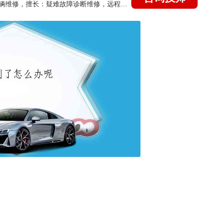
国家认证的汽车维修技师，15年德美日等各系车辆维修，擅长：疑难故障诊断维修，远程维修技术指导