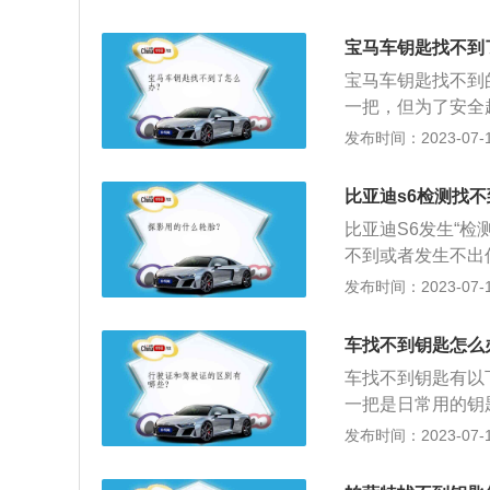
锁盖后，就是机械
时需要安装汽车云
宝马车钥匙找不到
遥控开锁。3、选
宝马车钥匙找不到
一把，但为了安全
后，车子会删除旧
发布时间：2023-07-17
内容：1、遥控钥
可以远距离开门和
比亚迪s6检测找
的电波，由汽车天
比亚迪S6发生“检
统的执行器执行开
不到或者发生不出
收、发送信号都没
发布时间：2023-07-17
位置不好：比如在
上、后置物板附近
车找不到钥匙怎么
使用的电池一般就
车找不到钥匙有以
下使用寿命一般都
一把是日常用的钥
电源转换器等设备
备用钥匙起作用，
发布时间：2023-07-17
不传输；5、车内
用钥匙，就需要通
而扫描识别不到钥
有存货，一般很快