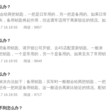
根据提供的信息获取车辆的防盗密码，然后配置新的钥匙。同时
么办？
匙数据抹掉，也就是说丢失的钥匙成为非法钥匙，将无法启动
常会给两把钥匙，一把是日常用的，另一把是备用的。如果日常
打开车门，所以4s店还会建议更换全车锁，以确保安全。4、
失，备用钥匙将起作用，但这通常适用于离家较近的情况。如
的话，最好可以把家里所有的地方都找一遍，用心找也许可以
匙，则需要联系开锁公司打开门锁，或联系4S店重新配钥匙。
 16:18:55
阅读：9857
可以把车上全部的锁都通通的换掉，然后配备新的钥匙，不过
万元以上的车型，一把车钥匙需要600或700元左右。车的价格
匙也会有所不同，因此在配备的时候尽量为了保证安全和不影
用也不一样。对于豪华轿车来说，配一把钥匙一般需要300~12
选择到正规的维修店去配备钥匙，比较安全，放心。
么办？
里有存货，通常很快就会配备好。如果没有，则需要向制造商申
用备用钥匙、请开锁公司开锁、去4S店配置新钥匙。一般来
~5天。
把钥匙，一个是常用的，另一个是备用的。如果丢失了常用钥
起作用。不要把备用钥匙放在车内，要放在家里安全的地方。
 16:18:55
阅读：9849
很远或找不到备用钥匙，只能请专业的锁公司开锁。通常，需
等证明车是你的。每辆车都有随车附带的防盗密码，如果车主
么办？
和身份信息，4s店可以根据提供的信息取得车辆的防盗密码，并
解决办法如下：备用钥匙：买车时一般都会给两把钥匙，一把
还有一把则是备用钥匙。这一般适合离家比较近的情况。配钥
钥匙，车价不同，配钥匙的费用也不同，一般很快就配好，如果
 16:18:55
阅读：9717
申请发货，一般需要3~5天。远程开锁：如果在关门下车后，
在车内，车辆又已经自动落锁。这时车主就可以通过拨打客服
不到怎么办？