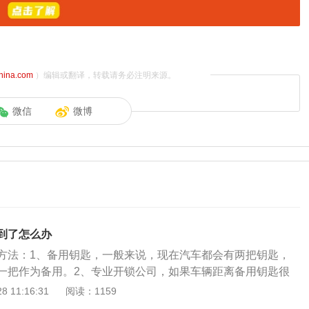
china.com
）编辑或翻译，转载请务必注明来源。
微信
微博
到了怎么办
方法：1、备用钥匙，一般来说，现在汽车都会有两把钥匙，
一把作为备用。2、专业开锁公司，如果车辆距离备用钥匙很
匙也找不到，那只好请专业的开锁公司来开锁。3、4s店，每
 11:16:31
阅读：1159
置的防盗密码，车主只要向4s店提供行车证和身份信息给4s