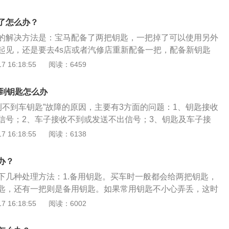
钥匙的孔，再用备用钥匙打开车门。2、用手机遥控开锁，这
钥匙系统，这套系统可以在不破坏汽车系统情况下，通过手机
了怎么办？
择开锁公司帮忙。注意一定要选择正规的开锁公司。
的解决方法是：宝马配备了两把钥匙，一把掉了可以使用另外
起见，还是要去4s店或者汽修店重新配备一把，配备新钥匙
钥匙数据，重新匹配新钥匙，旧的遥控钥匙即不能使用。扩展
 16:18:55
阅读：6459
匙是利用中控锁的无线遥控功能，不用把钥匙键插入锁孔中就
锁门的钥匙。2、遥控钥匙的工作原理是：先从钥匙发出微弱
不到钥匙怎么办
线接收该电波信号，经电子控制单元识别信号代码，再由该系
测不到车钥匙”故障的原因，主要有3方面的问题：1、钥匙接收
/闭锁的动作。
信号；2、车子接收不到或发送不出信号；3、钥匙及车子接
问题，但是内部传输有问题。具体表现如下：1、钥匙放置的
 16:18:55
阅读：6138
行李箱内或在车内地板、杯架、杂物箱内、门内饰板的储物盒
、前挡风玻璃下方等特殊位置；2、钥匙电量不足：遥控钥匙
办？
是普通的纽扣式电池，额定的工作电压为3.3V左右，正常情况
下几种处理方法：1.备用钥匙。买车时一般都会给两把钥匙，
可以达到2年。3、信号被干扰：将钥匙与手机、笔记本电脑、
匙，还有一把则是备用钥匙。如果常用钥匙不小心弄丢，这时
放置在一起；4、钥匙芯片有问题，导致信号传输不良或根本
但这一般适合离家比较近的情况，如果出门在外地，取不到备
 16:18:55
阅读：6002
振荡器本身或相关故障，导致未形成有效的电子振荡区域，进
过开锁才能打开车门。2.配钥匙。要去4S店配钥匙，如果店内
匙；6、后窗玻璃内的天线有问题，接收不到信号，可以注意
就配好，如果没有则需要从厂家申请发货，一般需要3~5天。3.