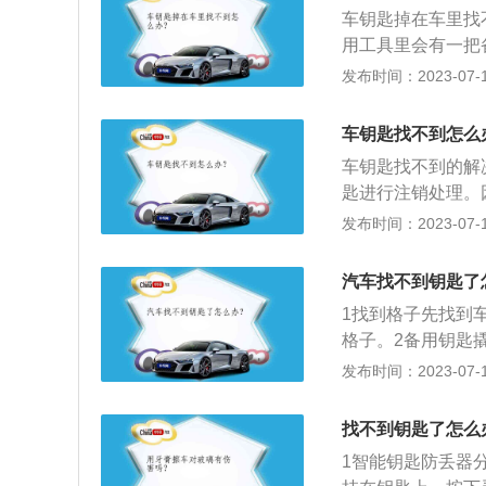
电话，在核实车辆
车钥匙掉在车里找
主一定要记住验证
用工具里会有一把
训的证书，并要求
手上的一个方形或
发布时间：2023-07-17
孔，再用备用钥匙
车云钥匙系统，这
车钥匙找不到怎么
也有弊端，要是车
车钥匙找不到的解
匙进行注销处理。
动机配对的芯片，
发布时间：2023-07-17
注销之后虽然不能
的风险。开锁：如
汽车找不到钥匙了
试找开锁公司来打
1找到格子先找到
用钥匙的情况下，
格子。2备用钥匙
可以。
发布时间：2023-07-17
找不到钥匙了怎么
1智能钥匙防丢器