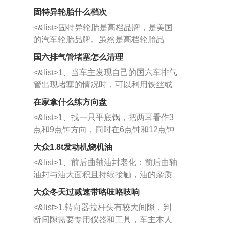
固特异轮胎什么档次
<&list>固特异轮胎是高档品牌，是美国
的汽车轮胎品牌。虽然是高档轮胎品
牌，但是中高低端的轮胎都有生产，这
国六排气管堵塞怎么清理
也是为了更好的开拓市场。
<&list>1、当车主发现自己的国六车排气
管出现堵塞的情况时，可以利用铁丝或
者是细棍，直接将杂物给取出来，如果
在家拿什么练方向盘
堵塞情况比较严重，也可以采取应急措
<&list>1、找一只平底锅，把两耳看作3
施。 <&list>2、直接利用木棍将所有的
点和9点钟方向，同时在6点钟和12点钟
杂物推到排气管里面的位置处，然后将
方向做一个标记。 <&list>2、双手握住
三元催化器拆解开，就可以将堵塞的东
大众1.8t发动机烧机油
平底锅两耳，然后往左打半圈、一圈、
西取出来。但如果是因为积碳过多引起
<&list>1、前后曲轴油封老化：前后曲轴
一圈半的练习，往右同样也要打相同的
的堵塞，就需要将三元催化器泡在草酸
油封与油大面积且持续接触，油的杂质
圈数。 <&list>3、最后强调要反复练
中进行清洗。 <&list>3、也可以利用清
和发动机内持续温度变化使其密封效果
习，这样就可以形成肌肉记忆，在真实
大众冬天过减速带咯吱咯吱响
洗剂对堵塞的情况得到解决，将清洗剂
逐渐减弱，导致渗油或漏油。<&list>2、
驾驶车辆时，不需要记忆也能打好方
放在燃油箱中，与燃油混合后，车辆启
<&list>1.转向器拉杆头有较大间隙，判
活塞间隙过大：积碳会使活塞环与缸体
向。
动时，就可以和汽油一起进入到燃烧
断间隙需要专用仪器和工具，车主本人
的间隙扩大，导致机油流入燃烧室中，