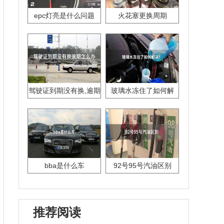
epc灯亮是什么问题
火花塞更换周期
驾驶证到期没有换,逾期
玻璃水冻住了如何解
怎么办??
决？
bba是什么车
92号95号汽油区别
推荐阅读