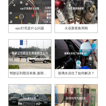
epc灯亮是什么问题
火花塞更换周期
驾驶证到期没有换,逾期怎么办??
玻璃水冻住了如何解决？