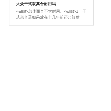
室，最后形成废气排出，就可以让三元
无法制作，需要将车辆送到修理厂或4s
造成烧机油。<&list>3、机油粘度。使用
大众干式双离合耐用吗
催化器得到清洗，排气管堵塞的情况就
店；<&list>2.车辆半轴套管防尘罩破
机油粘度过小的话，同样会有烧机油现
<&list>总体而言不太耐用。<&list>1、干
能够得到解决。
裂，破裂后会出现漏油现象，使半轴磨
象，机油粘度过小具有很好的流动性，
式离合器如果放在十几年前还比较耐
损严重，磨损的半轴容易损坏，产生异
容易窜入到气缸内，参与燃烧。<&list>
用，但是由于现在的汽车发动机动力输
响；<&list>3.稳定器的转向胶套和球头
4、机油量。机油量过多，机油压力过
出越来越高，使得干式离合器散热不足
老化，一般是使用时间过长造成的。解
大，会将部分机油压入气缸内，也会出
的缺陷也逐渐暴露出来。<&list>2、由于
决方法是更换新的质量好的转向橡胶套
现烧机油。<&list>5、机油滤清器堵塞：
干式双离合的工作环境暴露在空气中，
和球头。
会导致进气不畅，使进气压力下降，形
而离合器的散热也是通离合器罩上面的
成负压，使机油在负压的情况下吸入燃
几个小孔来进行散热。但是在行驶过程
烧室引起烧机油。<&list>6、正时齿轮或
中变速箱需要换挡，就不得不使得离合
链条磨损：正时齿轮或链条的磨损会引
器频繁工作。<&list>3、长时间的低速行
起气阀和曲轴的正时不同步。由于轮齿
驶以及过于频繁的启停，导致离合器的
或链条磨损产生的过量侧隙，使得发动
温度不断升高，而低速行驶时空气流动
机的调节无法实现：前一圈的正时和下
效率不高，无法将离合器中的热量有效
一圈可能就不一样。当气阀和活塞的运
的带走，导致离合器内部的温度不断升
动不同步时，会造成过大的机油消耗。
高，加速离合器的磨损。
解决方法：更换正时齿轮或链条。<&list
>7、内垫圈、进风口破裂：新的发动机
设计中，经常采用各种由金属和其他材