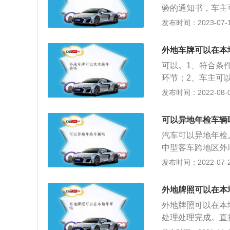
予以报废。
验的通知书，车主
型非营运载客汽车1
份证、行车证、车
发布时间：2023-07-17
辆跟其它车型一样
托代理证明。年检
合格车辆，应限期
清洁、齐全、有效
行驶；无故不参加
外地车牌可以在本
灯光、排气及其他
符合报废条件或使
可以。1、符合条
证、号牌、车辆档
予以报废。
环节；2、车主可
明材料到你车子所
发布时间：2022-08-06
校巴不可以异地年
够看车辆行驶证上
可以异地年检车辆
地年检的。相比之
汽车可以异地年检
据过去的标准，省
中型客车跨地区外
授权委托书”，才
测，申请办理检测
发布时间：2022-07-26
证、车辆行驶证、
况下，车子可以在
年检。如今只需肯
区做好车辆年审。
年检就是其中一个
外地牌照可以在本
大货车和中型客车
业全部都是授权委
外地牌照可以在本
省区同时检测，申
处理处理完成。直
续。车子异地年审
办理。现在是可以