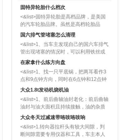
固特异轮胎什么档次
<&list>固特异轮胎是高档品牌，是美国
的汽车轮胎品牌。虽然是高档轮胎品
牌，但是中高低端的轮胎都有生产，这
国六排气管堵塞怎么清理
也是为了更好的开拓市场。
<&list>1、当车主发现自己的国六车排气
管出现堵塞的情况时，可以利用铁丝或
者是细棍，直接将杂物给取出来，如果
在家拿什么练方向盘
堵塞情况比较严重，也可以采取应急措
<&list>1、找一只平底锅，把两耳看作3
施。 <&list>2、直接利用木棍将所有的
点和9点钟方向，同时在6点钟和12点钟
杂物推到排气管里面的位置处，然后将
方向做一个标记。 <&list>2、双手握住
三元催化器拆解开，就可以将堵塞的东
大众1.8t发动机烧机油
平底锅两耳，然后往左打半圈、一圈、
西取出来。但如果是因为积碳过多引起
<&list>1、前后曲轴油封老化：前后曲轴
一圈半的练习，往右同样也要打相同的
的堵塞，就需要将三元催化器泡在草酸
油封与油大面积且持续接触，油的杂质
圈数。 <&list>3、最后强调要反复练
中进行清洗。 <&list>3、也可以利用清
和发动机内持续温度变化使其密封效果
习，这样就可以形成肌肉记忆，在真实
大众冬天过减速带咯吱咯吱响
洗剂对堵塞的情况得到解决，将清洗剂
逐渐减弱，导致渗油或漏油。<&list>2、
驾驶车辆时，不需要记忆也能打好方
放在燃油箱中，与燃油混合后，车辆启
<&list>1.转向器拉杆头有较大间隙，判
活塞间隙过大：积碳会使活塞环与缸体
向。
动时，就可以和汽油一起进入到燃烧
断间隙需要专用仪器和工具，车主本人
的间隙扩大，导致机油流入燃烧室中，