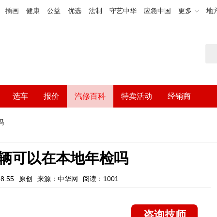
插画
健康
公益
优选
法制
守艺中华
应急中国
更多
地
选车
报价
汽修百科
特卖活动
经销商
吗
辆可以在本地年检吗
8:55
原创
来源：中华网
阅读：1001
咨询技师