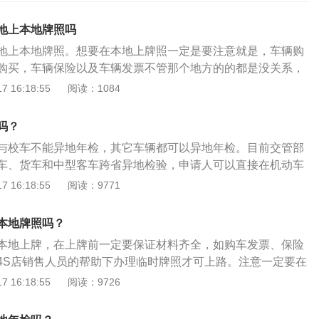
地上本地牌照吗
地上本地牌照。想要在本地上牌照一定是要注意就是，车辆购
购买，车辆保险以及车辆发票不管那个地方的的都是没关系，
定是要在本地购买的。当车主想在异地上车牌照时，可以采取
 16:18:55
阅读：1084
1、拿到车辆合格证，保存好购车三联发票：购车后应问4S店
合格证，车辆合格证很重要，是车辆上牌所必须的；而且购车
吗？
车发票，因此也要保留好，在接下来的上牌等手续都会用到
与校车不能异地年检，其它车辆都可以异地年检。目前交管部
购置税，拿到完税正副税本：车辆购买后，要缴纳车辆购置
车、货车和中型客车跨省异地检验，申请人可以直接在机动车
辆管理所，缴纳成功车辆购置税后，就会得到完税正副税本，
接检验，申领检验合格标志，无需办理委托检验手续。大型载
 16:18:55
阅读：9771
需要的；3、准备好个人身份证件和暂住证件：提前准备好身
异地年检，必须回到车辆注册地进行车检。年检的时间要求：
，同时还要提供暂住证原件和复印件，方便车管所登记并查验
载客汽车6年内免检，超过6年每年不满10年，每两年检验一
车辆保险单；5、查验车辆外观、识别代码等：由专门交警查验
本地牌照吗？
15年的，每年年检一次；超过15年，每6个月检验1次；营运载
辆识别代码，车辆外观，车辆警示三角号牌等；6、选择车辆
本地上牌，在上牌前一定要保证材料齐全，如购车发票、保险
年检验1次；超过5年，每6个月检验1次；载货汽车和大型、中
车辆后，可以到车管所大厅选号码了，一般选号有自编选号和
4S店销售人员的帮助下办理临时牌照才可上路。注意一定要在
0年以内每年检验1次；超过10年，每6个月检验1次；进口车
己选择；7、缴费后等待拿号牌：选好号码后，缴纳费用就等
把车开回本地，否则需要再次申请。回到本地的上牌流程是：
 16:18:55
阅读：9726
，在任意检测场都可以定期检验。年检的注意事项：年检的不
三~五个工作日即可拿到号牌。
车辆购置税，根据车辆的实际参数去本地国税局办理；准备证
修复，逾期仍不合格，车管所应收缴其行车牌证，不准再继续
件及复印件、车辆出厂合格证、交强险副本、完税证明副本、
年检或年检不合格的车辆，不准在道路上行驶，也不准转籍；