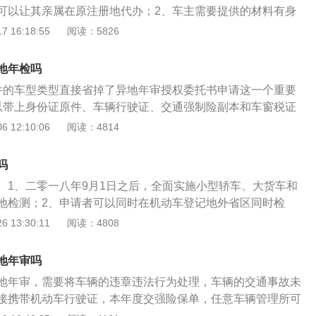
可以让其亲属在原注册地代办；2、车主需要提供的材料有身
0年以内每年检验1次；超过10年，每6个月检验1次；进口车
辆的保险资料、车船税的原件复印件、异地年检的申请书、委
 16:18:55
阅读：5826
，在任意检测场都可以定期检验。年检的注意事项：年检的不
的项目包括：1、检查发动机、底盘、车身及其附属设备是否
修复，逾期仍不合格，车管所应收缴其行车牌证，不准再继续
，漆面是否均匀美观；2、检验车辆的制动性、转向操纵性、
年检或年检不合格的车辆，不准在道路上行驶，也不准转籍；
地年检吗
安全性能；3、检验车辆是否经过改装、改型、改造、行驶
用超过规定年限的车辆，不予检验，并收回牌证，注销档案，
件的车型类型直接省掉了异地年审授权委托书申请这一个重要
案所有登记是否与车况相符。
以带上身份证原件、车辆行驶证、交通强制险副本和车窗税证
在城市的任意具有资质的检验站完成年检。大型载客客运车与
 12:10:06
阅读：4814
检，要返回车子所在地完成车检，不清楚的情况下，大伙儿能
的标注。从上边的最新规定可以悉知，目前省外车是可以在当
吗
前，如今省外车在当地年检的手续和正常的手续并无差别。根
。1、二零一八年9月1日之后，全面实施小型轿车、大货车和
外车在当地年检，车主要返回机动车登记地申请办理“异地年审
地检测；2、申请者可以同时在机动车登记地外省区同时检
能返回机动车使用地参加年检。政策实施后，省外车只需带身份
及格标志；3、无需申请办理授权委托检测办理手续。通常情
 13:30:11
阅读：4808
交通强制险副本原件、车船税证明材料即可到全国任意检验站
异地审车。车辆异地年检通常是指，车子在选购地外的其它地
出钱，许多业务都能够找第三方平台授权委托公司代办，汽车
从二零一八年9月1之日起，在我国刚开始全面实施小型轿车、
项目。更别说车主，许多承诺可以代理汽车年审业务的保险行
地年审吗
跨地区外地检测，外地检申请者可以同时在机动车登记地外的
托第三方平台去帮客户完成年检的。
地年审，需要将车辆的违章违法行为处理，车辆的交通事故未
请办理检测及格标志，无需再申请办理授权委托检测办理手
接携带机动车行驶证，本年度交强险保单，任意车辆管理所可
之前需要提供原注册地委托书，而现在不再需要，只需要携带
办理异地年审的手续的，车辆在异地使用，可以在使用的当地