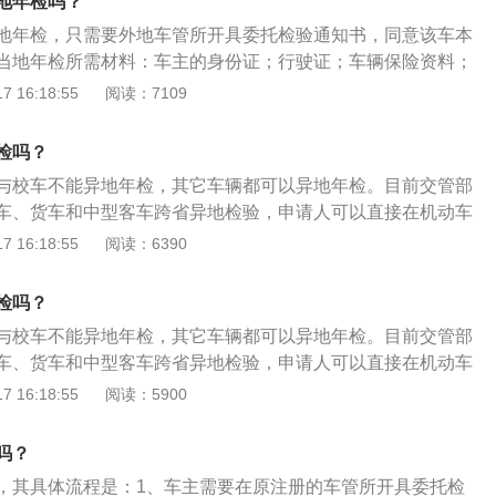
地年检吗？
、购车发票第四联注册联等证件；上牌：到车管所办理上牌。
用超过规定年限的车辆，不予检验，并收回牌证，注销档案，
地年检，只需要外地车管所开具委托检验通知书，同意该车本
当地年检所需材料：车主的身份证；行驶证；车辆保险资料；
；异地年检申请书。关于外地车牌本地年检规定如下：1、非
 16:18:55
阅读：7109
年内无需上线年检：但车主仍需提供交通事故强制凭证、车船
明后，处理完交通违法、交通事故后，可直接向公安交管部门
检吗？
。（期间车辆未发生过造成人员伤亡的交通事故）六年后需上
与校车不能异地年检，其它车辆都可以异地年检。目前交管部
包车、公司注册车辆，均不在新规范围内。2、非营运小型客
车、货车和中型客车跨省异地检验，申请人可以直接在机动车
年检一次：第7年至第15年每年年检一次。非营运中、及货车，
接检验，申领检验合格标志，无需办理委托检验手续。大型载
 16:18:55
阅读：6390
一次，第11年起每半年年检一次。营运车辆，前5年每年年检一
异地年检，必须回到车辆注册地进行车检。年检的时间要求：
年年检一次。摩托车，前4年每两年年检一次，第5年起每年年
载客汽车6年内免检，超过6年每年不满10年，每两年检验一
检吗？
15年的，每年年检一次；超过15年，每6个月检验1次；营运载
与校车不能异地年检，其它车辆都可以异地年检。目前交管部
年检验1次；超过5年，每6个月检验1次；载货汽车和大型、中
车、货车和中型客车跨省异地检验，申请人可以直接在机动车
0年以内每年检验1次；超过10年，每6个月检验1次；进口车
接检验，申领检验合格标志，无需办理委托检验手续。大型载
 16:18:55
阅读：5900
，在任意检测场都可以定期检验。年检的注意事项：年检的不
异地年检，必须回到车辆注册地进行车检。年检的时间要求：
修复，逾期仍不合格，车管所应收缴其行车牌证，不准再继续
载客汽车6年内免检，超过6年每年不满10年，每两年检验一
年检或年检不合格的车辆，不准在道路上行驶，也不准转籍；
吗？
15年的，每年年检一次；超过15年，每6个月检验1次；营运载
用超过规定年限的车辆，不予检验，并收回牌证，注销档案，
，其具体流程是：1、车主需要在原注册的车管所开具委托检
年检验1次；超过5年，每6个月检验1次；载货汽车和大型、中