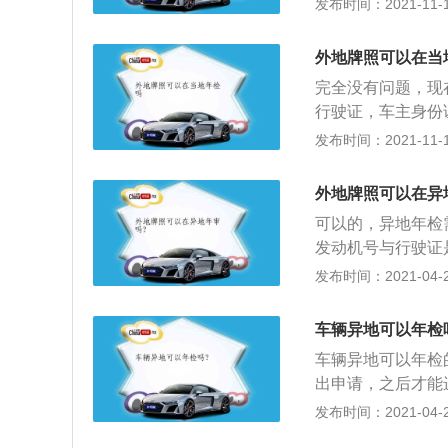
发布时间：2021-11-10
好车主身份证或代
去管理部门办理年
择检测站，及格后
行驶证，车主本人
外地牌照可以在当
件，车辆的强制保
完全没有问题，现
行驶证，车主身份
以检测车辆。外地
发布时间：2021-11-10
都可以了。机动车
做的一项检测。是
外地牌照可以在异
年检的时候需要对
可以的，异地年检
些不必要的交通事
发动机号与行驶证
2、持外观检验单
发布时间：2021-04-26
是否在有效期内，
退回押金，交工本
车辆异地可以年检
期，绿标背后会写
车辆异地可以年检
证，机动车行驶证
出申请，之后才能
2、如果在车辆使
发布时间：2021-04-26
地年审需要提交机