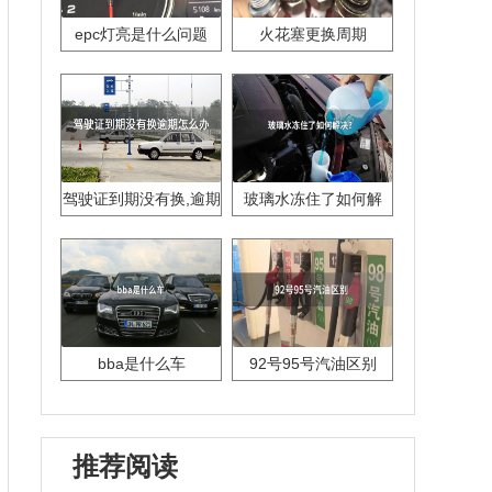
epc灯亮是什么问题
火花塞更换周期
驾驶证到期没有换,逾期
玻璃水冻住了如何解
怎么办??
决？
bba是什么车
92号95号汽油区别
推荐阅读