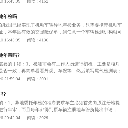
 16:43:05
阅读：4161
办人的身份证、行驶证、交强险副本以及车船税证明，就近选
审的手续，车主需要处理好车辆的违法违章行为，携带车辆的
便可同时申请办理检测及格标志。
的身份证，代办的情况下需要携带代办人的身份证原件和复印
地年检吗
险保单等手续，准备好之后就可以去办理离审车了。
在我国已经实现了机动车辆异地年检业务，只需要携带机动车
证，本年度有效的交强险保单，到任意一个车辆检测机构就可
号牌是可以在当地办理年检手续的。异地检测现在已经是全国
 16:43:05
阅读：4136
年检是指每一个取得正式号牌或者是行驶证的车辆，都必须要
根据道路交通安全法实施条例中的相关文件规定，在机动车辆
地年审吗?
车辆进行安全隐患检测，可以增强汽车的维护和保养，避免一
需要的手续：1、检测前会有工作人员进行初检，主要是核对
故发生。
是否一致，再简单看看外观、车况等，然后填写尾气检测表；
到外观工位，先查相关手续，核验第三者保险（强制性保险）
 21:59:04
阅读：2091
手续查完之后才开始外观检验；3、然后各窗口交相关费用，
费领“机动车检验合格标志”，标后和行驶证副证上均打印有效
吗?
上有效期（下一次检验的月份）；4、需要携身份证，驾驶
的：1、异地委托年检的程序要求车主必须首先向原注册地提
、交强险保险凭证就可到车管所办理。
进行年审，而且每年都得到原车辆注册地车管所提出申请；
用地有未处理的违章行为，必须提前处理完毕；3、办理委托异
 20:42:04
阅读：2029
动车行驶证、有效期内的交强险保险单副本原件，委托他人代