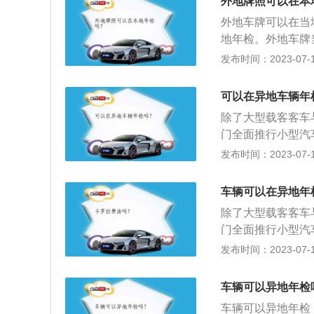
外地牌照可以在本
拓印码、跟车照片
符合报废条件或使
外地车牌可以在当
予以报废。
地年检。外地车牌
车船税原件复印件
发布时间：2023-07-17
营运小型客车，六
税纳税或者免征证
可以在异地车辆年
申请领取检验标志
除了大型载客客车
线年检。货车、面
门全面推行小型汽
车，前6年每两年
登记地以外省份直
发布时间：2023-07-17
前10年每年年检
客客车与校车不能
次，第6年起每半
小型、微型非营运
检一次。
车辆可以在异地年
次；超过10年不满
除了大型载客客车
客汽车5年以内每
门全面推行小型汽
型非营运载客汽车1
登记地以外省份直
发布时间：2023-07-17
辆跟其它车型一样
客客车与校车不能
合格车辆，应限期
小型、微型非营运
行驶；无故不参加
车辆可以异地年检
次；超过10年不满
符合报废条件或使
车辆可以异地年检
客汽车5年以内每