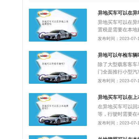
异地买车可以在异
异地买车可以在异
置税是需要在本地
但是车辆购置税一
发布时间：2023-07-17
下面的办理流程：
或者经销商拿车辆
异地可以年检车辆
时会开具三联的购
除了大型载客客车
的；2、缴纳车辆
门全面推行小型汽
税，一般就近去车
登记地以外省份直
发布时间：2023-07-17
这是办理上牌时所
客客车与校车不能
份证原件，复印件
小型、微型非营运
车辆；4、准备好
异地买车可以在上
次；超过10年不满
车辆，主要检查车
在异地买车可以回
客汽车5年以内每
号牌号码：查验完
等，行驶时需要在
型非营运载客汽车1
机选两种，可以自
临时牌照有效期内
发布时间：2023-07-17
辆跟其它车型一样
待拿号牌了，一般
缴纳购置税：缴纳
合格车辆，应限期
件：准备身份证原
行驶；无故不参加