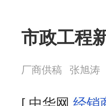
市政工程新
厂商供稿
张旭涛
[ 中华网
经销