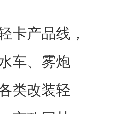
轻卡产品线，
水车、雾炮
各类改装轻