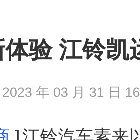
体验 江铃凯
2023 年 03 月 31 日 16 
商
]
江铃汽车素来