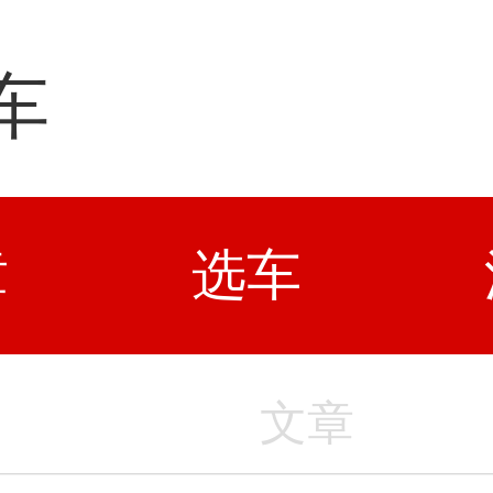
车
章
选车
文章