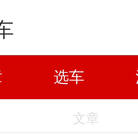
车
章
选车
文章