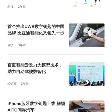
科技
2年前
首个推出UWB数字钥匙的中国
品牌 比亚迪智能化又领先一步
科技
3年前
百度智能云发力大模型技术，
助力自动驾驶数智化
经销商
3年前
远程车控无疑是理想L9数字钥匙中最高频、贴
iPhone蓝牙数字钥匙上线 解锁
心的应用。在车内温度超过40℃的夏季，出门
AITO问界汽车