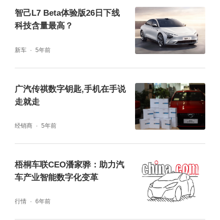
富、应用边界拓展的进化史，在远峰科技为代
智己L7 Beta体验版26日下线
科技含量最高？
表的汽车电子Tier1的创新实践下，汽车钥匙已
经开始告别机械钥匙时代，快步迈入“数字钥
新车
5年前
匙”时代。
广汽传祺数字钥匙,手机在手说
目前，远峰科技参与的全球车联联盟CCC（C
走就走
ar Connectivity Consortium）公布的数字钥匙
经销商
5年前
标准已迭代至3.0版本，在被确立的NFC、BL
E、UWB三项技术路线中，凭借标准化、性价
梧桐车联CEO潘家骅：助力汽
比、功能拓展性等综合优势，蓝牙已经成为、
车产业智能数字化变革
并在未来一段时间内仍将是数字钥匙主流技术
行情
6年前
方案。