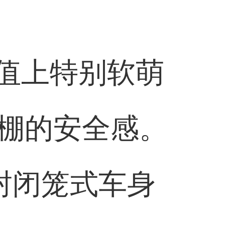
颜值上特别软萌
棚的安全感。
封闭笼式车身