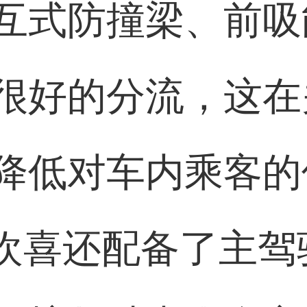
互式防撞梁、前吸
很好的分流，这在
降低对车内乘客的
桃欢喜还配备了主