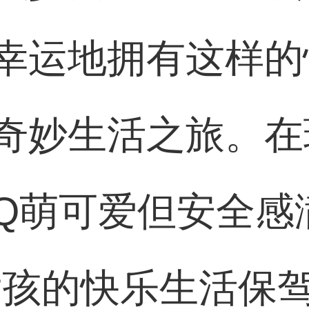
幸运地拥有这样的
奇妙生活之旅。在
Q萌可爱但安全感
女孩的快乐生活保