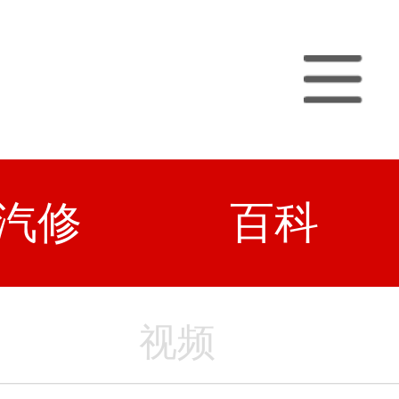
汽修
百科
视频