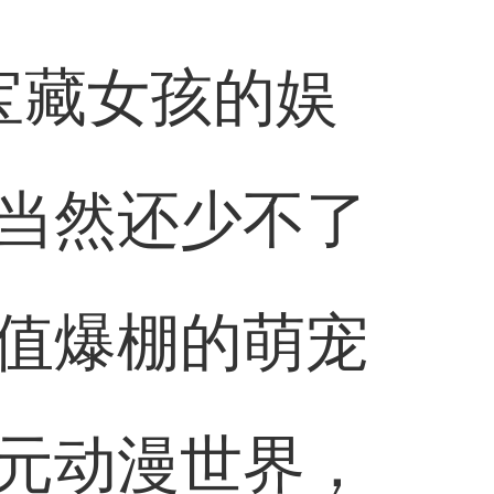
宝藏女孩的娱
当然还少不了
值爆棚的萌宠
元动漫世界，