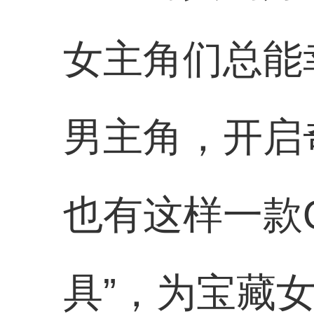
女主角们总能
男主角，开启
也有这样一款
具”，为宝藏