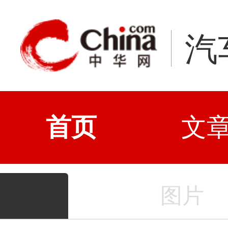
汽
首页
文
图片