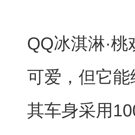
QQ冰淇淋·
可爱，但它能
其车身采用1