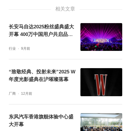
相关文章
长安马自达2025粉丝盛典盛大
开幕 400万中国用户共启品牌
新程
行业
9月前
“致敬经典、投射未来”2025 W
年度光影盛典在沪璀璨落幕
厂商
12月前
东风汽车香港旗舰体验中心盛
大开幕