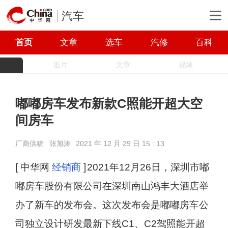
汽车
首页
文章
选车
汽修
百科
图片
文章
视频
嘟嘟房车发布新款C照能开超大空
间房车
厂商供稿
张旭涛
2021 年 12 月 29 日 15 : 13
[ 中华网
经销商
]
2021年12月26日，深圳市嘟
嘟房车股份有限公司在深圳南山鸿丰大酒店举
办了新车的发布会。这次发布会是嘟嘟房车公
司独立设计研发最新下线C1、C2驾照能开超