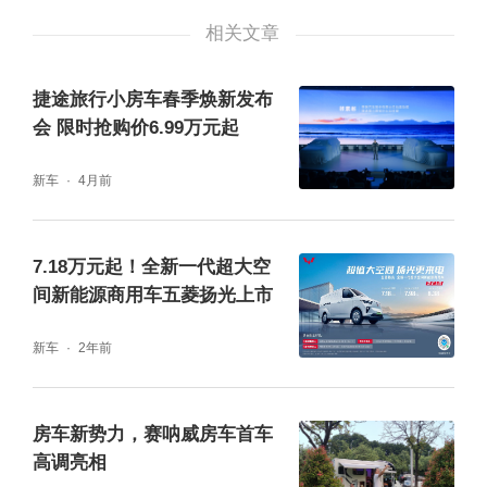
相关文章
的丰厚收益，获得了参会者热情的掌声响应。
捷途旅行小房车春季焕新发布
会 限时抢购价6.99万元起
新车
4月前
7.18万元起！全新一代超大空
间新能源商用车五菱扬光上市
新车
2年前
世界证券管理集团大中华区执行总裁桥汉先生
房车新势力，赛呐威房车首车
先生用严肃但生动有趣的案例讲述了两家房车
高调亮相