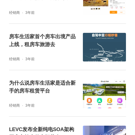
士，从市值管理角度举例分析了多家上市公司
秋色
经销商
3年前
的案例。相信在金盒集团的辅导下，嘟嘟房车
一定会早日实现百亿的市值。
房车生活家首个房车出境产品
上线，租房车旅游去
经销商
3年前
为什么说房车生活家是适合新
手的房车租赁平台
经销商
3年前
随后，销售人员对房车销售、全球智慧连锁营
LEVC发布全新纯电SOA架构