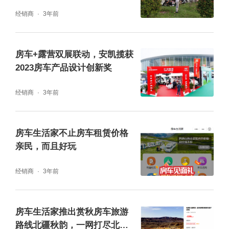
行业美股上市公司：索尔工业和温尼巴格实
经销商
3年前
业，祝贺嘟嘟房车启动了带领员工、伙伴一起
创富、共同富裕的魅力之路。
房车+露营双展联动，安凯揽获
2023房车产品设计创新奖
经销商
3年前
房车生活家不止房车租赁价格
亲民，而且好玩
经销商
3年前
房车生活家推出赏秋房车旅游
随后，上海金盒企业管理集团总经理金莉女
路线北疆秋韵，一网打尽北疆