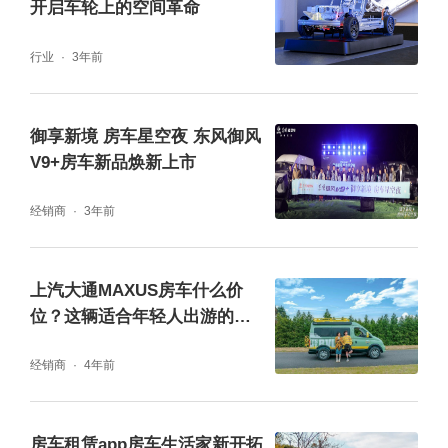
开启车轮上的空间革命
地作了详细介绍，获得现场嘉宾的认可。深圳
市嘟嘟房车股份有限公司是一家经营房车全产
行业
3年前
业链业务的公司，从房车研发、生产、销售、
托管、租赁、旅游、房车营地建设等全产业链
御享新境 房车星空夜 东风御风
V9+房车新品焕新上市
业务管理；另外还开发房车主题公园、房车营
地及房车驿站建设等，形成产业链闭环系统；
经销商
3年前
以房车为载体，形成全国独一无二的房车生态
产业链，社群消费系统；带动消费升级、乡村
上汽大通MAXUS房车什么价
振兴、普通民众就业创业，促进原产地土特产
位？这辆适合年轻人出游的房
车不到20万！
销售。
经销商
4年前
房车租赁app房车生活家新开拓