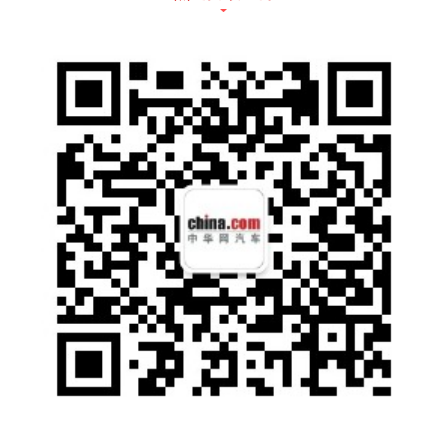
有型有范,全家活力出行
MPV也有型,展风翼前脸威猛霸气。传祺M6 P
RO 采用霸气贯穿大格栅箭羽式设计,日行灯与
格栅饰件形成“展风翼”主题,使得整个线条延展
更加自然、动感。
性能与美学完美融合。设计师还将矩阵式全LE