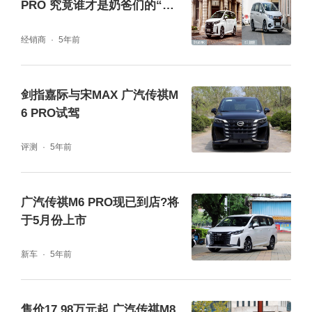
PRO 究竟谁才是奶爸们的“性
科技够贴心,出行才够安心
价比首选”?
经销商
5年前
在智能科技方面,传祺M6 PRO也是煞费苦心。
全车采用了用户更喜闻乐见的一体式大屏设计,
剑指嘉际与宋MAX 广汽传祺M
7寸液晶屏+10.25英寸中控屏连成一体,极富科
6 PRO试驾
技感和未来感。
评测
5年前
车内还新增了同级唯一的无感连接——华为Hi
广汽传祺M6 PRO现已到店?将
CAR系统,一次认证,终身自动连接,结合无线充
于5月份上市
电,轻松扫除“有线烦恼”,带来更便利和贴心的驾
驶体验。另外,传祺M6 PRO还着力升级了10项
新车
5年前
全方位ADAS辅助驾驶,让出行更轻松,让安全更
可靠。
售价17.98万元起 广汽传祺M8