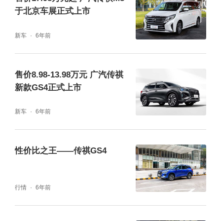
于北京车展正式上市
新车
6年前
售价8.98-13.98万元 广汽传祺
新款GS4正式上市
新车
6年前
性价比之王——传祺GS4
上市至今,传祺M6已成为超10万用户的幸福选
择。今年8月,传祺M6更荣获J.D. Power魅力值
行情
6年前
中型MPV排行榜NO.1,成为消费者心目中最具