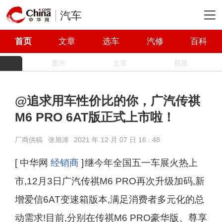
汽车
首页
文章
选车
汽修
百科
图片
文章
视频
@追求用车性价比的你，广汽传祺
M6 PRO 6AT版正式上市啦！
厂商供稿
张旭涛
2021 年 12 月 07 日 16 : 48
[ 中华网
经销商
]
继今年全国五一车展火热上
市,12月3日广汽传祺M6 PRO再次升级加码,新
增爱信6AT变速箱版本,满足消费者多元化的总
动需求!目前,分别在传祺M6 PRO豪华版、尊享