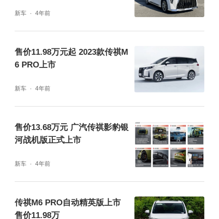
快乐装得下,七口之家的超大"魔术空间"
新车
4年前
圈粉无数靠的不是花拳绣腿,而是实打实的硬功
夫。基于对MPV消费者实际用车需求的洞察,
售价11.98万元起 2023款传祺M
6 PRO上市
传祺M6 PRO延续了大空间的优势,整车宽183
7mm、高1730mm、轴距达到2810mm,越级
新车
4年前
的空间设计为乘坐提供了更宽绰的空间。
售价13.68万元 广汽传祺影豹银
河战机版正式上市
新车
4年前
传祺M6 PRO自动精英版上市
整车搭配人体工学全贴合舒适座椅,二排座椅还
售价11.98万