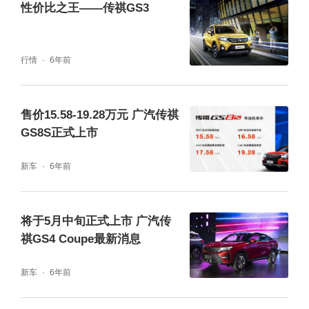
魅力车型之一。超好的用户口碑、越级的价值
性价比之王——传祺GS3
体验,节节高升的销量成绩,都是传祺M6品质的
印证。
行情
6年前
如今,广汽传祺加推6AT变速箱动力版本,为用户
售价15.58-19.28万元 广汽传祺
提供更丰富的用车体验。有兴趣的朋友可要抓
GS8S正式上市
紧时间,抢先到店试驾体验吧!
新车
6年前
将于5月中旬正式上市 广汽传
祺GS4 Coupe最新消息
新车
6年前