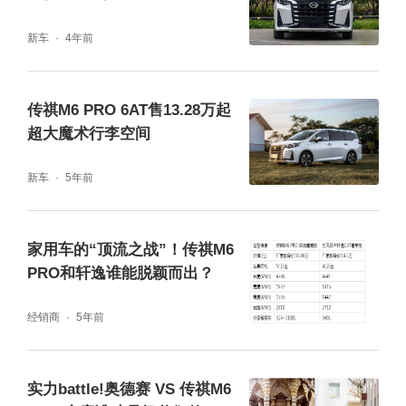
可完全放平,一瞬开启“躺睡”模式,从此臻享旅游
新车
4年前
休憩时光不在话下!传祺M6 PRO不仅能载人,装
物技能也是杠杠的。车内配备1100L超大魔术
传祺M6 PRO 6AT售13.28万起
行李空间,全家出游、日常购物都不再忧愁!
超大魔术行李空间
新车
5年前
家用车的“顶流之战”！传祺M6
PRO和轩逸谁能脱颖而出？
经销商
5年前
实力battle!奥德赛 VS 传祺M6