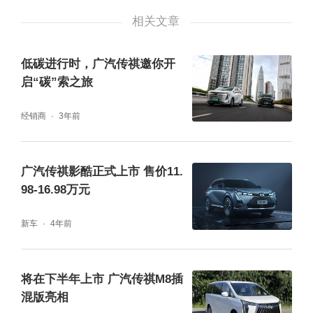
相关文章
D前大灯设计、现代主义锋锐切割轮毂17寸新
轮毂造型、横向贯穿式的尾灯布局设计运用进
低碳进行时，广汽传祺邀你开
来,大大提升整车的品质感。
启“碳”索之旅
经销商
3年前
广汽传祺影酷正式上市 售价11.
98-16.98万元
新车
4年前
将在下半年上市 广汽传祺M8插
混版亮相