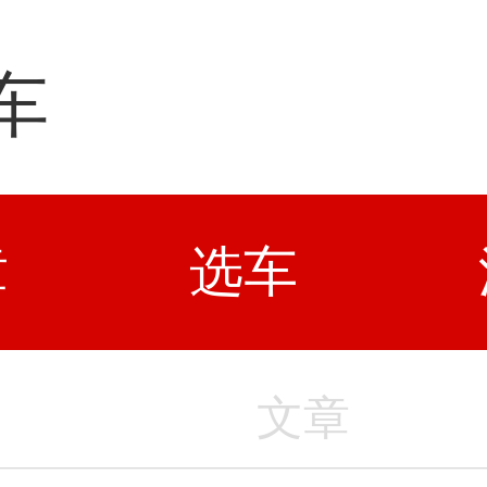
车
章
选车
文章