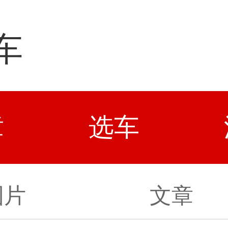
车
章
选车
图片
文章