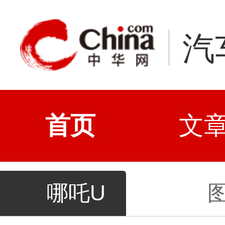
汽
首页
文
哪吒U