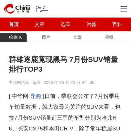
汽车
首页
文章
选车
汽修
百科
哈弗H6
图片
文章
视频
群雄逐鹿竟现黑马 7月份SUV销量
排行TOP3
中华网汽车
范莹
2020 年 08 月 20 日 07 : 35
[ 中华网
导购
]
日前，乘联会公布了7月份乘用
车销量数据，就大家最为关注的SUV来看，包
揽7月份SUV销量前三甲的车型分别为哈弗H
6、长安CS75和本田CR-V，除了常年稳居SU