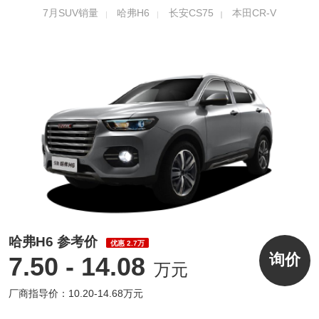
7月SUV销量
哈弗H6
长安CS75
本田CR-V
距2680mm。
哈弗H6 参考价
优惠 2.7万
询价
7.50 - 14.08
万元
内饰方面，新款哈弗H6也进行了优化升级，在
厂商指导价：10.20-14.68万元
保留铂金版黑色、黑红及黑棕三种内饰颜色的