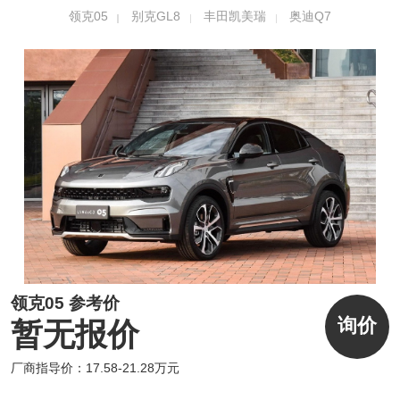
K正绒面革等高端材质的运用，给予驾驶者视
领克05
别克GL8
丰田凯美瑞
奥迪Q7
觉和触觉的豪华享受。同时，领克05独有的无
极流光氛围灯遍布于车内20处，可调节超过16
00万色，并支持多元化光效联动，营造个性鲜
明的轻奢氛围。
领克05 参考价
询价
暂无报价
厂商指导价：17.58-21.28万元
领克05全系标配双12+英寸全液晶仪表和中控