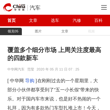
汽车
首页
文章
选车
汽修
百科
领克05
图片
文章
视频
覆盖多个细分市场 上周关注度最高
的四款新车
中华网汽车
范莹
2020 年 05 月 11 日 07 : 25
[ 中华网
导购
]
在刚刚过去的一个星期里，大
部分小伙伴都享受到了“五一小长假”带来的快
乐。对于国内车市来说，也是好不热闹的一个
礼拜，因为有多款热门车型扎堆上市！今天，