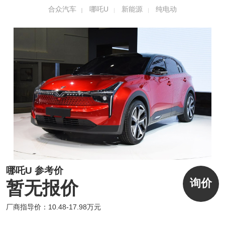
比，让电池始终工作在15-45度的循环区间，
合众汽车
哪吒U
新能源
纯电动
严寒到黑河，酷热到吐鲁番，仅有5%的里程
损耗。此外，该系统还可实时估算电池可用容
量、健康状态等关键参数，对电池进行充放电
及故障管理；车辆行驶15万公里，电池损耗在
5%以内。
哪吒U 参考价
询价
暂无报价
厂商指导价：10.48-17.98万元