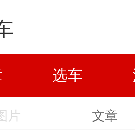
车
章
选车
图片
文章