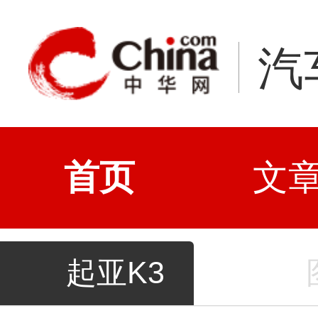
汽
首页
文
起亚K3