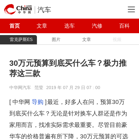
汽车
首页
文章
选车
汽修
百科
雷克萨斯ES
图片
文章
视频
30万元预算到底买什么车？极力推
荐这三款
中华网汽车
范莹
2019 年 07 月 29 日 07 : 00
[ 中华网
导购
]
最近，好多人在问，预算30万
到底买什么车？无论是针对换车人群还是作为
家用而言，找准实际需求最重要。尽管目前豪
华车的价格普遍有所下降，30万元预算的可选