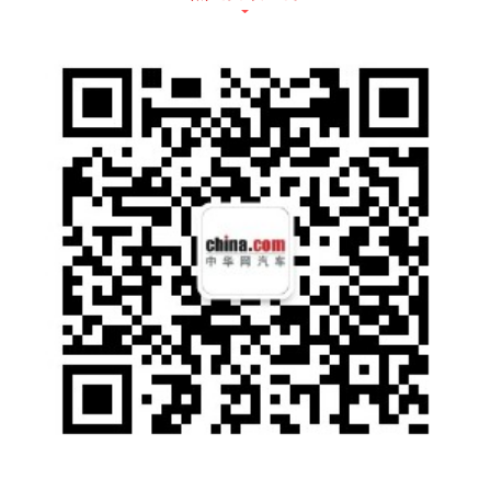
外观部分，该车依然采用雷克萨斯家族非常有
辨识度的设计风格，家族式纺锤形进气格栅十
分个性，犀利的前大灯组和雾灯组造型，整体
来看非常霸气。车身尺寸方面，雷克萨斯ES国
Ⅵ车型长宽高依然为4975/1866/1447(mm），
轴距依然为2870mm。