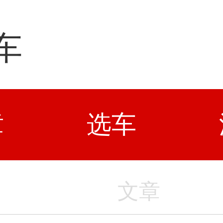
车
章
选车
文章