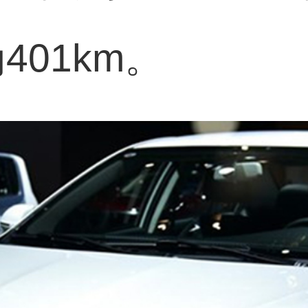
401km。