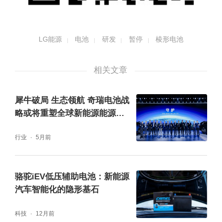
LG能源
电池
研发
暂停
棱形电池
相关文章
犀牛破局 生态领航 奇瑞电池战
略或将重塑全球新能源能源格
局
行业
5月前
骆驼iEV低压辅助电池：新能源
汽车智能化的隐形基石
科技
12月前