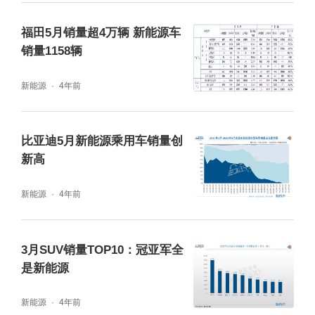
福田5月销量超4万辆 新能源车
销量1158辆
新能源
4年前
比亚迪5月新能源乘用车销量创
那么就像本段小标题所言，俨然需要更多的品
新高
牌挺身而出，与比亚迪之间形成一种互相促进
的良性竞争。好在，作为旁观者，请不要忘记
新能源
4年前
一家美国新能源车企的存在。而在之前的文章
中，就已大胆预测：未来5年内，中国新能源
3月SUV销量TOP10：冠亚军全
是新能源
市场的格局，基本上将会以自主品牌代表的比
亚迪与外资品牌代表的特斯拉，二者之间的你
新能源
4年前