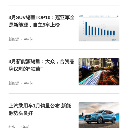
追我赶为主。只不过，受限于上海疫情，最近
一段时间后者产能端受到影响，销量层面稍
3月SUV销量TOP10：冠亚军全
是新能源，自主5车上榜
显“沉寂”，但并不代表其需求端存在任何问
题。作为论据，端午假期走访其终端门店发
新能源
4年前
现，目前Model 3与Model Y的提车周期都需要
3-4个月甚至半年。
3月新能源销量：大众，合资品
牌仅剩的“独苗”
新能源
4年前
上汽乘用车1月销量公布 新能
源势头良好
行业
5年前