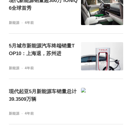
现代新能源销量超300万 IONIQ
6全球首秀
“另一方面，比亚迪作为全球新能源汽车的领导
新能源
4年前
者，我们觉得是时候专心致志地发展电动汽
车；目前电动车产量完全供不应求，要把燃油
5月城市新能源汽车终端销量T
OP10：上海退，苏州进
车的产能腾出来给电动车。”至此，可以肯定的
是，比亚迪做出上述决定绝不是为了博取关注
新能源
4年前
的一时冲动，更像是深思熟虑过后的选择。而
就在彻底与燃油车业务“分手”后，从后续的销
现代起亚5月新能源车销量总计
量反馈来看，效果可谓十分立竿见影，3月、4
39.3509万辆
月连续突破10万辆大关。5月，据乘联会统
新能源
4年前
计，零售销量更是达到113,768辆，同比增加2
56.6%；1-5月累计销量更是达到501,224辆，