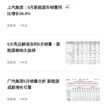
类似理想、哪吒、小鹏、零跑、蔚来般的新势
上汽集团：5月新能源车销量同
比增长56.6%
力造车。看到这里，不禁想说，仅从目前车企
端展现出的销量表现，前者完全可以用“恐
新能源
4年前
怖”所形容，与后续追赶者之间的差距正在越拉
越大，已经不处在一个量级之中。但如果站在
5大亮点解读吉利5月销量：新
更加宏观的角度，上述趋势的发生，对于中国
能源奏响主旋律
新能源市场今年冲击500万辆甚至550万辆的
新能源
4年前
目标，包括突破25%的渗透率，并不是一件好
事。毕竟，大多时候，相比一枝独秀，百花齐
广汽集团5月销量分析 新能源
放才是真。
成新增长引擎
新能源
4年前