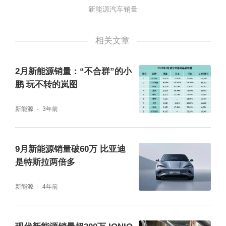
单，同样能够发现一些较为有趣的现象。谁来
新能源汽车销量
抗衡比亚迪？不久前，比亚迪董秘李黔在接受
媒体专访时，对于缘何选择今年砍掉燃油车业
相关文章
务进行了官方“揭秘”。在他看来，“一方面比亚
2月新能源销量：“不合群”的小
迪的燃油车盈利能力要弱于比亚迪的电动汽
鹏 玩不转的岚图
车，所以砍掉燃油车对比亚迪的整体盈利能力
新能源
3年前
是有提升的。”
9月新能源销量破60万 比亚迪
是特斯拉两倍多
新能源
4年前