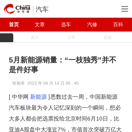
汽车
首页
文章
选车
汽修
百科
图片
文章
视频
5月新能源销量：“一枝独秀”并不
是件好事
张旭涛
2022 年 06 月 14 日 06 : 45
[ 中华网
新能源
]
悉数过去一周，中国新能源
汽车板块最为令人记忆深刻的一个瞬间，想必
大多人都会把选票投给北京时间6月10日，比
亚迪A股盘中大涨近7%，市值首次突破万亿大