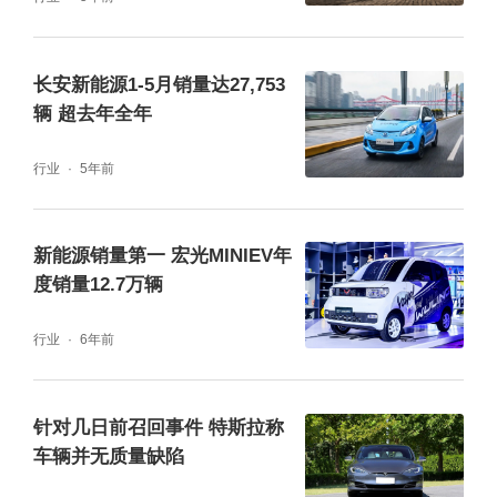
并且从乘联会数据来看，5月特斯拉批发销量
为32,165辆，其中出口22,340辆，位于国内共
长安新能源1-5月销量达27,753
售出9,825辆，大伤的“元气”无疑正处在恢复之
辆 超去年全年
中。而根据路透社消息，截至北京时间6月9
日，特斯拉上海工厂的产能已经100%达到疫
行业
5年前
情前水平，预计本月将生产7.1万辆新车。换算
到每天，将制造超2,300辆。一场硬碰硬的较
新能源销量第一 宏光MINIEV年
度销量12.7万辆
量，俨然重新拉开了帷幕。建立新秩序本段开
篇，首先将视线聚焦在2022年5月新能源轿车
行业
6年前
排行榜上，没有太大的悬念，仍在享受A00级
市场红利的五菱宏光MINIEV，继续以29,169
针对几日前召回事件 特斯拉称
辆的销量表现，稳坐冠军位置。
车辆并无质量缺陷