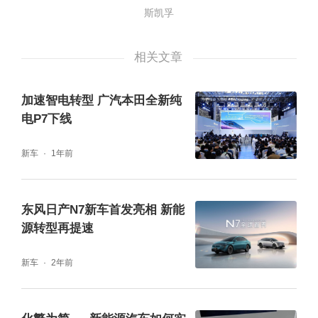
真工具验证产品性能，最大程度排除设计缺陷
斯凯孚
与漏洞。■ 解决方案经过两周的缜密讨论，我
相关文章
们决定采用深沟球轴承HS1.8定制化整体解决
方案：- 超高转速高达180万nDm，远超行业
加速智电转型 广汽本田全新纯
平均水平。-可靠绝缘采用陶瓷球滚动体作为绝
电P7下线
缘体，保障轴承免受电腐蚀而失效。- 稳定输
新车
1年前
出革新性保持架设计，轻松应对最苛刻的工况
（温度范围：-40至150°C；急加减速性能：最
东风日产N7新车首发亮相 新能
高可达每秒加减速10,000RPM）。- 免维护最
源转型再提速
新非接触式RZ密封件，带有钢制骨架，耐磨耐
新车
2年前
热。- 更长寿命新型高温润滑脂，实现高速与
高温下的耐久性。确定方案后，斯凯孚项目团