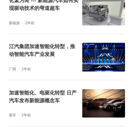
化繁为简 --- 新能源汽车如何实
队协同供应商团队全力开展样件生产，并进行
现驱动技术的弯道超车
多轮改进与完善，直至产品各项指标均符合斯
凯孚要求。当样件制作完成，项目团队选取转
新能源
2年前
速最高可达30,000转的实验台架，对轴承的转
速和耐久性进行了细致、全面的验证。待验证
江汽集团加速智能化转型，推
动智能汽车产业发展
通过，我们再次对样件进行了全方位检测，确
保万无一失。
厂商
2年前
加速智能化、电驱化转型 日产
汽车发布新能源概念车
新车
2年前