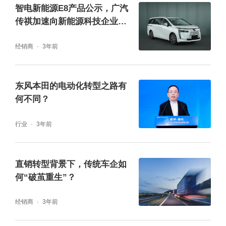
智电新能源E8产品公示，广汽
■ 快速交付在收到需求后，第一批样品提前4周
传祺加速向新能源科技企业转
顺利通过验证并完成交付，从而助力客户达成
型
经销商
3年前
后期量产目标。斯凯孚通过丰富的轴承开发经
验和定制化整体解决方案帮助客户实现车型电
东风本田的电动化转型之路有
气化。同时，在零部件和整车生产制造环节，
何不同？
凭借强大的工程与研发能力助力客户实现其全
行业
3年前
生命周期“碳中和”目标。布局中国 蓄势待发斯
凯孚正不断强化在华制造业布局，结合百年轴
承开发经验与现代一流研发团队实力，以交付
直销转型背景下，传统车企如
何“破茧重生”？
可靠运转为使命，更快、更灵活地响应中国新
能源汽车行业高速增长与升级转型需求。浙江
经销商
3年前
新昌球轴承生产基地及研发中心、浙江常山圆