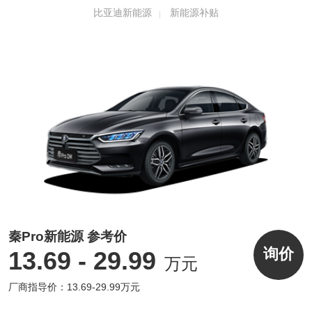
2018款秦Pr
最高贴息1.3
5900元焕新
比亚迪新能源
新能源补贴
最高5000元
o DM
万元
装备礼
2018款秦Pr
最高贴息1.4
5900元焕新
最高5000元
o EV500
万元
装备礼
3年免费云服
2019款元EV
最高贴息8000
最高4000元
务+赠送家用
360
元
充电桩
中华网汽车制表
3月26日，国家正式发布2019年新能源补贴政
秦Pro新能源 参考价
策，整体补贴退坡幅度超50%，且能量密度、
询价
13.69 - 29.99
万元
能耗系数的要求更加严格，地方补贴也将取
厂商指导价：13.69-29.99万元
消。政策规定3月26日-6月25日之间为过渡