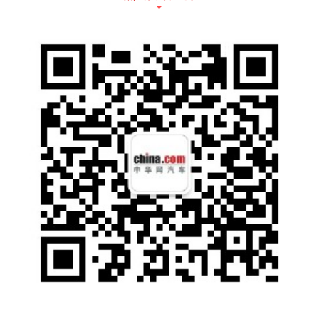
雪佛兰沃兰多 指导售价
车型
金融政策
置换补贴
其他
首府30%或最
2018款唐D
高30期0息，
2万元升级装
最高1万元
M
最高贴息2.5
备礼
万
最高24期0
2019款宋D
最高两年免费
息，最高贴息
最高5000元
M
流量
1.5万
最高24期0
2019款宋EV
最高两年免费
息，最高贴息
最高5000元
500
流量
1.6万元