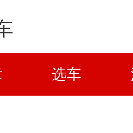
车
章
选车