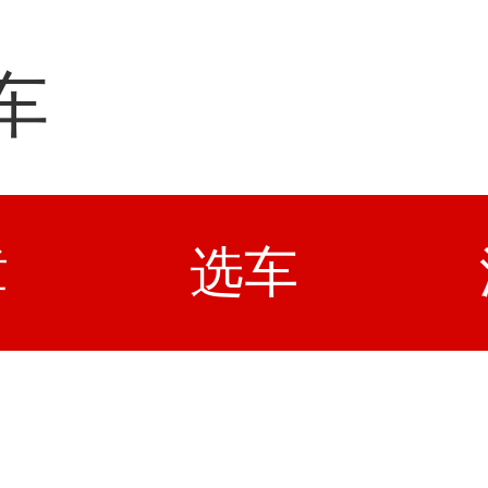
车
章
选车