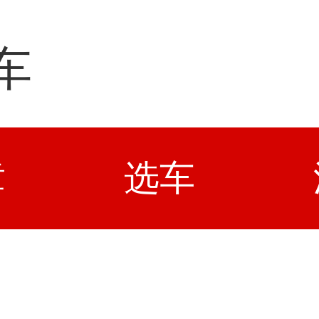
车
章
选车