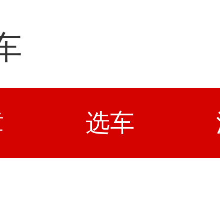
车
章
选车