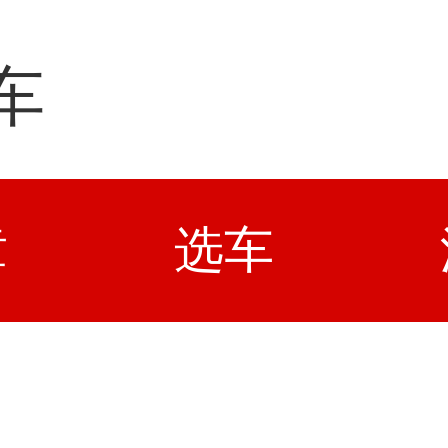
车
章
选车