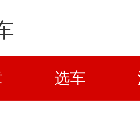
车
章
选车