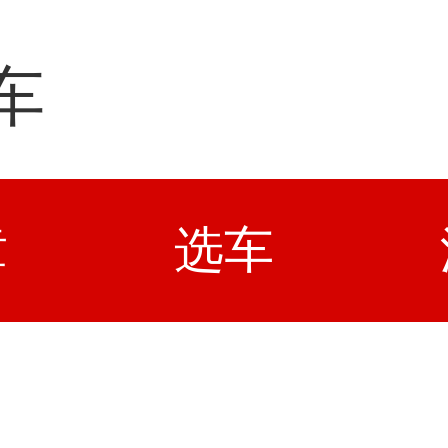
车
章
选车