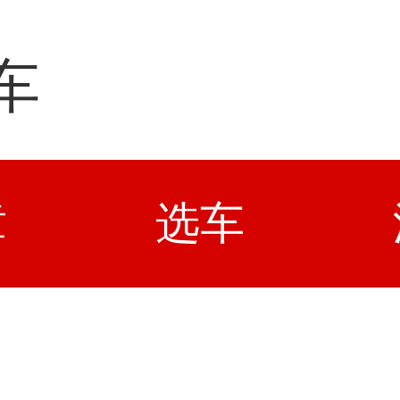
车
章
选车