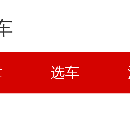
车
章
选车