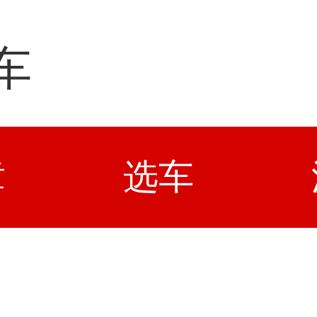
车
章
选车