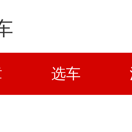
车
章
选车