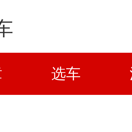
车
章
选车