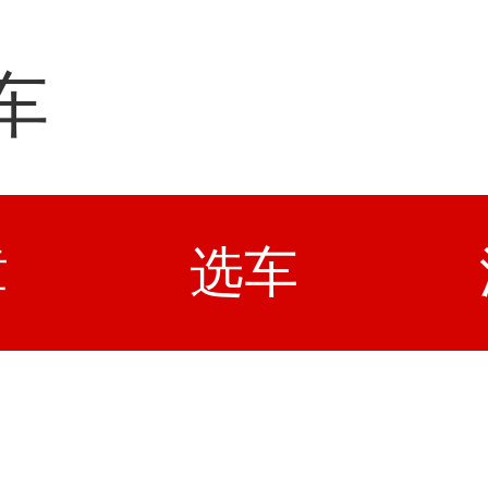
车
章
选车