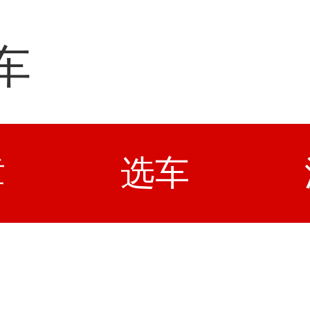
车
章
选车