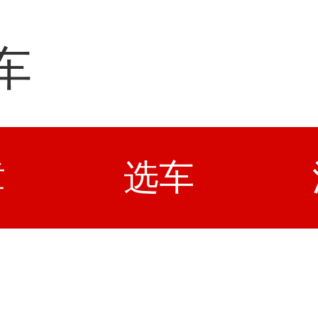
车
章
选车