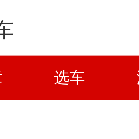
车
章
选车