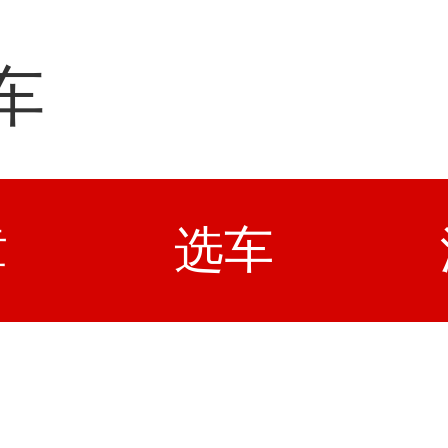
车
章
选车